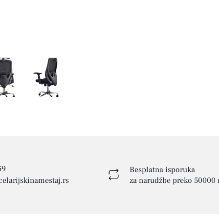
59
Besplatna isporuka
elarijskinamestaj.rs
za narudžbe preko 50000 