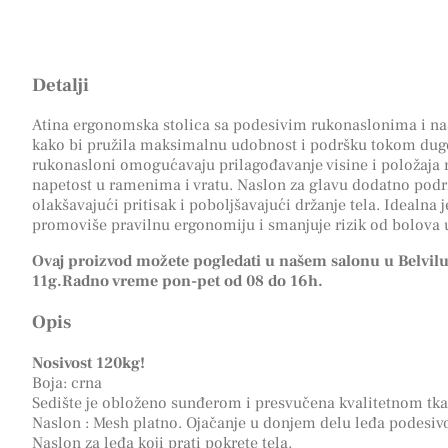
Detalji
Atina ergonomska stolica sa podesivim rukonaslonima i na
kako bi pružila maksimalnu udobnost i podršku tokom dugo
rukonasloni omogućavaju prilagođavanje visine i položaja 
napetost u ramenima i vratu. Naslon za glavu dodatno podr
olakšavajući pritisak i poboljšavajući držanje tela. Idealna je
promoviše pravilnu ergonomiju i smanjuje rizik od bolova u
Ovaj proizvod možete pogledati u našem salonu u Belvilu,
11g.Radno vreme pon-pet od 08 do 16h.
Opis
Nosivost 120kg!
Boja: crna
Sedište je obloženo sunđerom i presvučena kvalitetnom tk
Naslon : Mesh platno. Ojačanje u donjem delu leđa podesiv
Naslon za leđa koji prati pokrete tela.