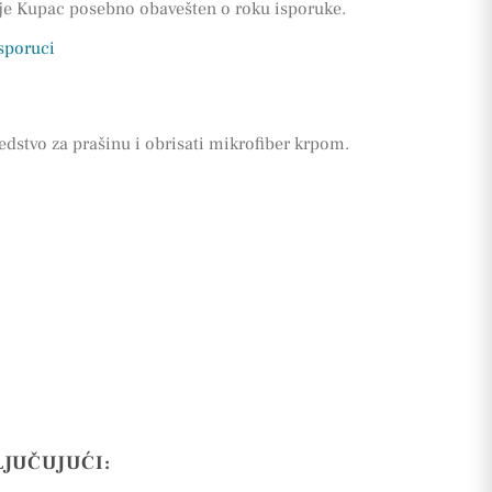
 je Kupac posebno obavešten o roku isporuke.
isporuci
edstvo za prašinu i obrisati mikrofiber krpom.
LJUČUJUĆI: