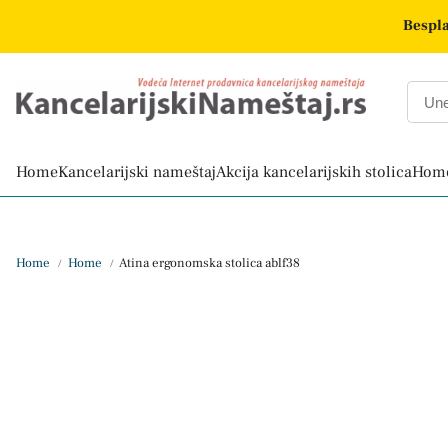
Bespla
Home
Kancelarijski nameštaj
Akcija kancelarijskih stolica
Home
Home
Home
Atina ergonomska stolica ablf38
/
/