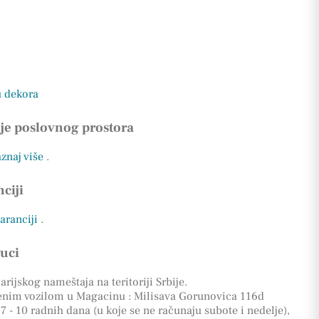
u dekora
je poslovnog prostora
aznaj više
.
ciji
garanciji
.
ruci
rijskog nameštaja na teritoriji Srbije.
enim vozilom u Magacinu : Milisava Gorunovica 116d
7 - 10 radnih dana (u koje se ne računaju subote i nedelje),