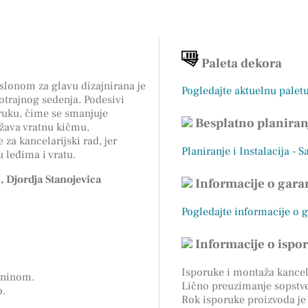
Paleta dekora
slonom za glavu dizajnirana je
Pogledajte aktuelnu palet
trajnog sedenja. Podesivi
ruku, čime se smanjuje
Besplatno planiran
žava vratnu kičmu,
 za kancelarijski rad, jer
Planiranje i Instalacija - S
 leđima i vratu.
 Djordja Stanojevica
Informacije o garan
Pogledajte informacije o 
Informacije o ispo
Isporuke i montaža kancela
aninom.
Lično preuzimanje sopstv
o.
Rok isporuke proizvoda je 