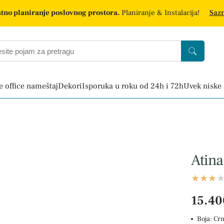
tno planiranje poslovnog prostora.
Planiranje & Instalacija!
Sazn
 office nameštaj
Dekori
Isporuka u roku od 24h i 72h
Uvek niske
Atina
15.40
Boja: Cr