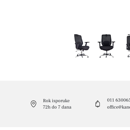
011 63006
Rok isporuke
72h do 7 dana
office@kanc