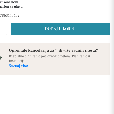
 rukonasloni
naslon za glavu
786S143132
add
DODAJ U KORPU
Opremate kancelariju za 7 ili više radnih mesta?
Besplatno planiranje poslovnog prostora. Planiranje &
Instalacija.
Saznaj više