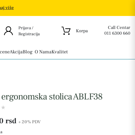
aj više
Call Centar
Prijava /
Korpa
011 6300 660
Registracija
 cene
Akcija
Blog
O Nama
Kvalitet
 ergonomska stolica ABLF38
0 rsd
+ 20%
PDV
na