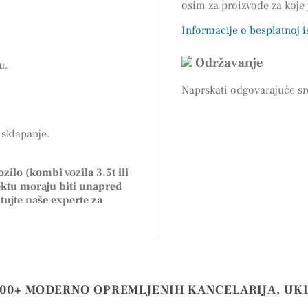
osim za proizvode za koje
Informacije o besplatnoj 
Održavanje
u.
Naprskati odgovarajuće sr
sklapanje.
zilo (kombi vozila 3.5t ili
ektu moraju biti unapred
tujte naše experte za
000+ MODERNO OPREMLJENIH KANCELARIJA, UK