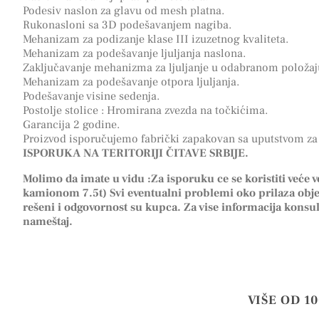
Podesiv naslon za glavu od mesh platna.
Rukonasloni sa 3D podešavanjem nagiba.
Mehanizam za podizanje klase III izuzetnog kvaliteta.
Mehanizam za podešavanje ljuljanja naslona.
Zaključavanje mehanizma za ljuljanje u odabranom položaj
Mehanizam za podešavanje otpora ljuljanja.
Podešavanje visine sedenja.
Postolje stolice : Hromirana zvezda na točkićima.
Garancija 2 godine.
Proizvod isporučujemo fabrički zapakovan sa uputstvom za 
ISPORUKA NA TERITORIJI ČITAVE SRBIJE.
Molimo da imate u vidu :Za isporuku ce se koristiti veće vo
kamionom 7.5t) Svi eventualni problemi oko prilaza obj
rešeni i odgovornost su kupca. Za vise informacija konsul
nameštaj.
VIŠE OD 1