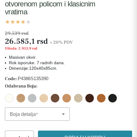
otvorenom policom i klasicnim
vratima
29.539 rsd
26.585,1 rsd
+ 20%
PDV
Ušteda: 2.953,9 rsd
Masivan okvir.
Rok isporuke: 7 radnih dana.
Dimenzije:120x40x85cm.
Code:
P4386S135390
Odabrana Boja:
Boja detalja
Select Option