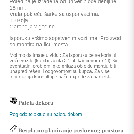
Poleđina je izrađena od univer ploče debljine
18mm.
Vrata pokreću šarke sa usporivacima.
10 Boja.
Garancija 2 godine.
Isporuku vršimo sopstvenim vozilima. Proizvod
se montira na licu mesta.
Molimo da imate u vidu : Za isporuku ce se koristiti
veće vozilo (kombi vozila 3.5t ili kamionom 7.5t) Svi
eventualni problemi oko prilaza objektu moraju biti
unapred rešeni i odgovornost su kupca. Za vise
informacija konsultujte naše experte za nameštaj.
Paleta dekora
Pogledajte aktuelnu paletu dekora
Besplatno planiranje poslovnog prostora