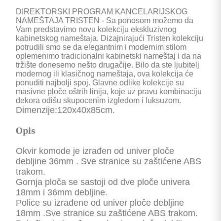
DIREKTORSKI PROGRAM KANCELARIJSKOG
NAMEŠTAJA TRISTEN - Sa ponosom možemo da
Vam predstavimo novu kolekciju ekskluzivnog
kabinetskog nameštaja. Dizajnirajući Tristen kolekciju
potrudili smo se da elegantnim i modernim stilom
oplemenimo tradicionalni kabinetski nameštaj i da na
tržište donesemo nešto drugačije. Bilo da ste ljubitelj
modernog ili klasičnog nameštaja, ova kolekcija će
ponuditi najbolji spoj. Glavne odlike kolekcije su
masivne ploče oštrih linija, koje uz pravu kombinaciju
dekora odišu skupocenim izgledom i luksuzom.
Dimenzije:120x40x85cm.
Opis
Okvir komode je izrađen od univer ploče
debljine 36mm . Sve stranice su zaštićene ABS
trakom.
Gornja ploča se sastoji od dve ploče univera
18mm i 36mm debljine.
Police su izrađene od univer ploče debljine
18mm .Sve stranice su zaštićene ABS trakom.