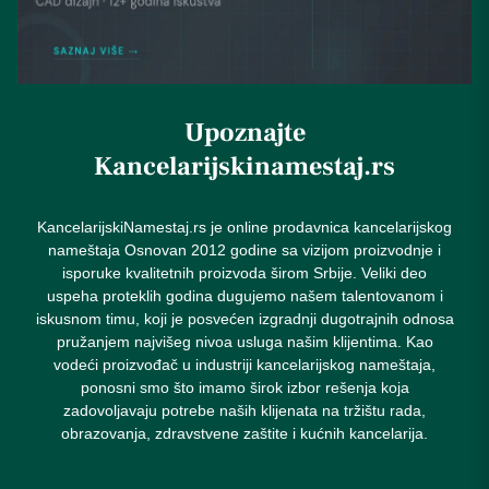
Upoznajte
Kancelarijskinamestaj.rs
KancelarijskiNamestaj.rs je online prodavnica kancelarijskog
nameštaja Osnovan 2012 godine sa vizijom proizvodnje i
isporuke kvalitetnih proizvoda širom Srbije. Veliki deo
uspeha proteklih godina dugujemo našem talentovanom i
iskusnom timu, koji je posvećen izgradnji dugotrajnih odnosa
pružanjem najvišeg nivoa usluga našim klijentima. Kao
vodeći proizvođač u industriji kancelarijskog nameštaja,
ponosni smo što imamo širok izbor rešenja koja
zadovoljavaju potrebe naših klijenata na tržištu rada,
obrazovanja, zdravstvene zaštite i kućnih kancelarija.