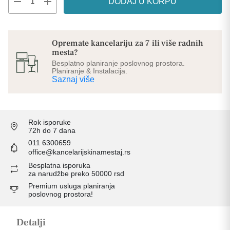
remove
add
DODAJ U KORPU
Opremate kancelariju za 7 ili više radnih
mesta?
Besplatno planiranje poslovnog prostora.
Planiranje & Instalacija.
Saznaj više
Rok isporuke
72h do 7 dana
011 6300659
office@kancelarijskinamestaj.rs
Besplatna isporuka
za narudžbe preko 50000 rsd
Premium usluga planiranja
poslovnog prostora!
Detalji