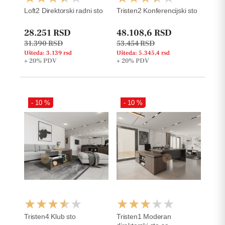
Loft2 Direktorski radni sto
Tristen2 Konferencijski sto
28.251 RSD
48.108,6 RSD
31.390 RSD
53.454 RSD
Ušteda: 3.139 rsd
Ušteda: 5.345,4 rsd
+ 20%
PDV
+ 20%
PDV
- 10 %
- 10 %
Tristen4 Klub sto
Tristen1 Moderan