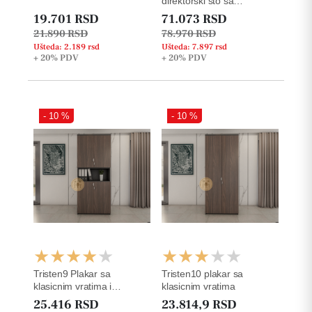
direktorski sto sa
komodom desne
19.701 RSD
71.073 RSD
orijentacije
21.890 RSD
78.970 RSD
Ušteda: 2.189 rsd
Ušteda: 7.897 rsd
+ 20%
PDV
+ 20%
PDV
- 10 %
- 10 %
Tristen9 Plakar sa
Tristen10 plakar sa
klasicnim vratima i
klasicnim vratima
otvorenom policom za
25.416 RSD
23.814,9 RSD
registratore