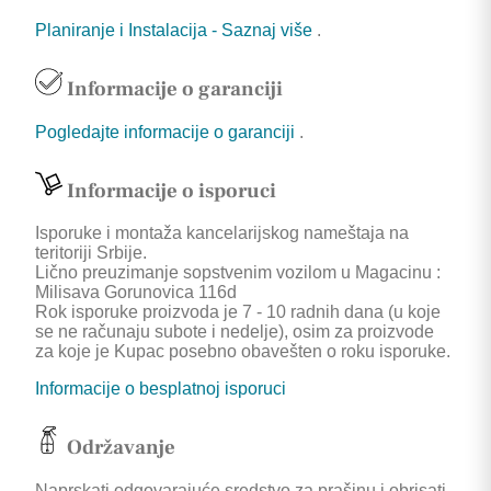
Planiranje i Instalacija - Saznaj više
.
Informacije o garanciji
Pogledajte informacije o garanciji
.
Informacije o isporuci
Isporuke i montaža kancelarijskog nameštaja na
teritoriji Srbije.
Lično preuzimanje sopstvenim vozilom u Magacinu :
Milisava Gorunovica 116d
Rok isporuke proizvoda je 7 - 10 radnih dana (u koje
se ne računaju subote i nedelje), osim za proizvode
za koje je Kupac posebno obavešten o roku isporuke.
Informacije o besplatnoj isporuci
Održavanje
Naprskati odgovarajuće sredstvo za prašinu i obrisati