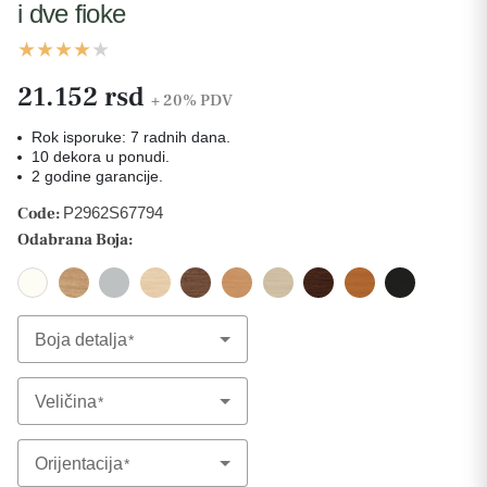
i dve fioke
21.152 rsd
+ 20%
PDV
Rok isporuke: 7 radnih dana.
10 dekora u ponudi.
2 godine garancije.
Code:
P2962S67794
Odabrana Boja:
Boja detalja
Select Option
Veličina
Select Option
Orijentacija
Select Option