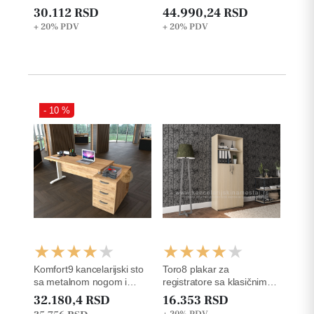
staklo
30.112 RSD
44.990,24 RSD
+ 20%
PDV
+ 20%
PDV
- 10 %
Komfort9 kancelarijski sto
Toro8 plakar za
sa metalnom nogom i
registratore sa klasičnim
fiokama
vratima i dve otvorene
32.180,4 RSD
16.353 RSD
police