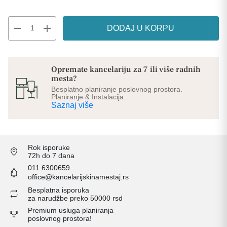
remove
add
DODAJ U KORPU
Opremate kancelariju za 7 ili više radnih
mesta?
Besplatno planiranje poslovnog prostora.
Planiranje & Instalacija.
Saznaj više
Rok isporuke
72h do 7 dana
011 6300659
office@kancelarijskinamestaj.rs
Besplatna isporuka
za narudžbe preko 50000 rsd
Premium usluga planiranja
poslovnog prostora!