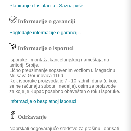
Planiranje i Instalacija - Saznaj više
.
Informacije o garanciji
Pogledajte informacije o garanciji
.
Informacije o isporuci
Isporuke i montaža kancelarijskog nameštaja na
teritoriji Srbije.
Lično preuzimanje sopstvenim vozilom u Magacinu :
Milisava Gorunovica 116d
Rok isporuke proizvoda je 7 - 10 radnih dana (u koje
se ne računaju subote i nedelje), osim za proizvode
za koje je Kupac posebno obavešten o roku isporuke.
Informacije o besplatnoj isporuci
Održavanje
Naprskati odgovarajuće sredstvo za prašinu i obrisati