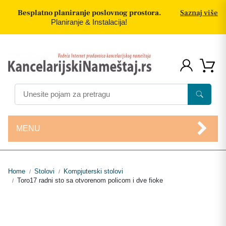
Besplatno planiranje poslovnog prostora.
Saznaj više
Planiranje & Instalacija!
MENU
Home
Stolovi
Kompjuterski stolovi
/
/
Toro17 radni sto sa otvorenom policom i dve fioke
/