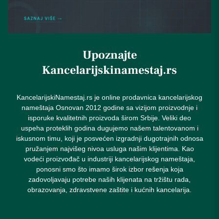
Upoznajte
Kancelarijskinamestaj.rs
KancelarijskiNamestaj.rs je online prodavnica kancelarijskog
nameštaja Osnovan 2012 godine sa vizijom proizvodnje i
isporuke kvalitetnih proizvoda širom Srbije. Veliki deo
uspeha proteklih godina dugujemo našem talentovanom i
iskusnom timu, koji je posvećen izgradnji dugotrajnih odnosa
pružanjem najvišeg nivoa usluga našim klijentima. Kao
vodeći proizvođač u industriji kancelarijskog nameštaja,
ponosni smo što imamo širok izbor rešenja koja
zadovoljavaju potrebe naših klijenata na tržištu rada,
obrazovanja, zdravstvene zaštite i kućnih kancelarija.