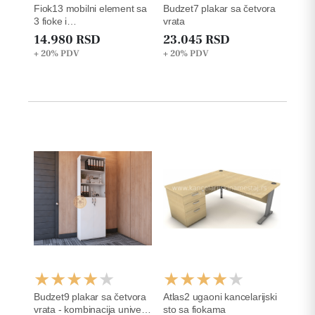
Fiok13 mobilni element sa
Budzet7 plakar sa četvora
3 fioke i
vrata
tockicima:42x50x63cm
14.980 RSD
23.045 RSD
+ 20%
PDV
+ 20%
PDV
Budzet9 plakar sa četvora
Atlas2 ugaoni kancelarijski
vrata - kombinacija univer i
sto sa fiokama