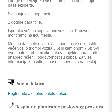
i druge dimenzije.Za više informacija kontaktirajte
naše eksperte.
Svi spojevi su neprimetni.
2 godine garancije.
Isporuku vršimo sopstvenim vozilima. Proizvod
montiramo na licu mesta.
Molimo da imate u vidu :Za isporuku će se koristiti
veće vozilo (kombi vozila 3.5t ili kamionom 7.5t) Svi
eventualni problemi oko prilaza objektu moraju biti
unapred rešeni i odgovornost su kupca. Za više
informacija konsultujte naše eksperte za nameštaj.
Paleta dekora
Pogledajte aktuelnu paletu dekora
Besplatno planiranje poslovnog prostora