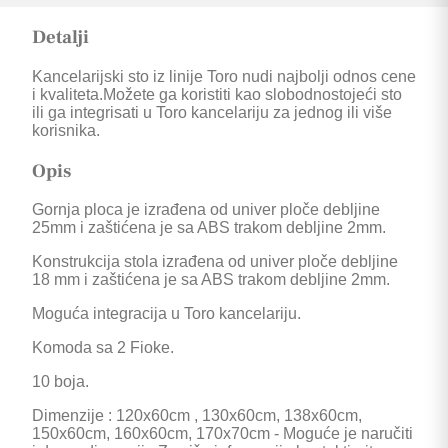
Detalji
Kancelarijski sto iz linije Toro nudi najbolji odnos cene
i kvaliteta.Možete ga koristiti kao slobodnostojeći sto
ili ga integrisati u Toro kancelariju za jednog ili više
korisnika.
Opis
Gornja ploca je izrađena od univer ploče debljine
25mm i zaštićena je sa ABS trakom debljine 2mm.
Konstrukcija stola izrađena od univer ploče debljine
18 mm i zaštićena je sa ABS trakom debljine 2mm.
Moguća integracija u Toro kancelariju.
Komoda sa 2 Fioke.
10 boja.
Dimenzije : 120x60cm , 130x60cm, 138x60cm,
150x60cm, 160x60cm, 170x70cm - Moguće je naručiti