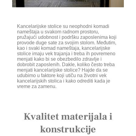
Kancelarijske stolice su neophodni komadi
nameštaja u svakom radnom prostoru,
pružajući udobnost i podršku zaposlenima koji
provode duge sate za svojim stolom. Međutim,
kao i svaki komad nameštaja, kancelarijske
stolice imaju vek trajanja i treba ih povremeno
menjati kako bi se obezbedilo zdravlje i
dobrobit zaposlenih. Dakle, koliko često treba
menjati kancelarijske stolice? Hajde da se
udubimo u faktore koji utiču na životni vek
kancelarijskih stolica i kako odrediti kada je
vreme za zamenu.
Kvalitet materijala i
konstrukcije