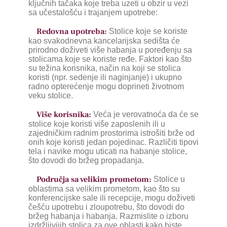
ključnih tačaka koje treba uzeti u obzir u vezi
sa učestalošću i trajanjem upotrebe:
Redovna upotreba:
Stolice koje se koriste
kao svakodnevna kancelarijska sedišta će
prirodno doživeti više habanja u poređenju sa
stolicama koje se koriste ređe. Faktori kao što
su težina korisnika, način na koji se stolica
koristi (npr. sedenje ili naginjanje) i ukupno
radno opterećenje mogu doprineti životnom
veku stolice.
Više korisnika:
Veća je verovatnoća da će se
stolice koje koristi više zaposlenih ili u
zajedničkim radnim prostorima istrošiti brže od
onih koje koristi jedan pojedinac. Različiti tipovi
tela i navike mogu uticati na habanje stolice,
što dovodi do bržeg propadanja.
Područja sa velikim prometom:
Stolice u
oblastima sa velikim prometom, kao što su
konferencijske sale ili recepcije, mogu doživeti
češću upotrebu i zloupotrebu, što dovodi do
bržeg habanja i habanja. Razmislite o izboru
izdržljivijih stolica za ove oblasti kako biste