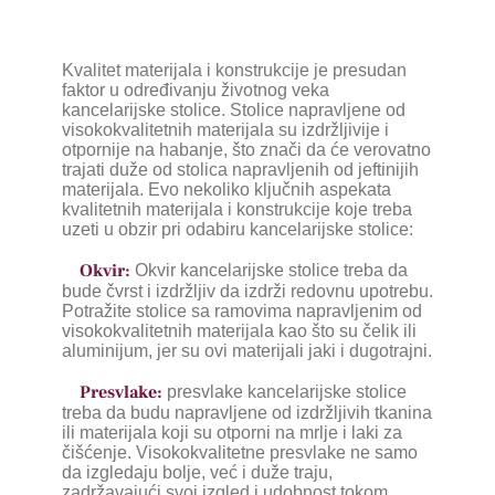
Kvalitet materijala i konstrukcije je presudan
faktor u određivanju životnog veka
kancelarijske stolice. Stolice napravljene od
visokokvalitetnih materijala su izdržljivije i
otpornije na habanje, što znači da će verovatno
trajati duže od stolica napravljenih od jeftinijih
materijala. Evo nekoliko ključnih aspekata
kvalitetnih materijala i konstrukcije koje treba
uzeti u obzir pri odabiru kancelarijske stolice:
Okvir:
Okvir kancelarijske stolice treba da
bude čvrst i izdržljiv da izdrži redovnu upotrebu.
Potražite stolice sa ramovima napravljenim od
visokokvalitetnih materijala kao što su čelik ili
aluminijum, jer su ovi materijali jaki i dugotrajni.
Presvlake:
presvlake kancelarijske stolice
treba da budu napravljene od izdržljivih tkanina
ili materijala koji su otporni na mrlje i laki za
čišćenje. Visokokvalitetne presvlake ne samo
da izgledaju bolje, već i duže traju,
zadržavajući svoj izgled i udobnost tokom