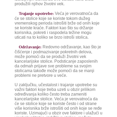
produžili njihov životni vek.
Trajanje upotrebe:
Veća je verovatnoća da
će se stolice koje se koriste tokom dužeg
vremenskog perioda istrošiti brže od onih koje
se koriste kraće. Faktori kao što su držanje
korisnika, pokreti i raspodela težine mogu
uticati na to koliko se brzo istroši stolica.
Održavanje:
Redovno održavanje, kao što je
čišćenje i podmazivanje pokretnih delova,
može pomoći da se produži životni vek
kancelarijske stolice. Podsticanje zaposlenih
da odmah prijave sve probleme sa svojim
stolicama takođe može pomoći da se manji
problemi ne pretvore u veće.
U zaključku, učestalost i trajanje upotrebe su
važni faktori koje treba uzeti u obzir prilikom
određivanja koliko često treba zameniti
kancelarijske stolice. Veća je verovatnoća da
će se stolice koje se koriste često i od strane
više korisnika brže istrošiti od onih koje se ređe
koriste. Uzimajući u obzir ove faktore i ulažući u