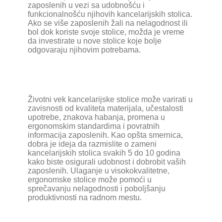
zaposlenih u vezi sa udobnošću i
funkcionalnošću njihovih kancelarijskih stolica.
Ako se više zaposlenih žali na nelagodnost ili
bol dok koriste svoje stolice, možda je vreme
da investirate u nove stolice koje bolje
odgovaraju njihovim potrebama.
Životni vek kancelarijske stolice može varirati u
zavisnosti od kvaliteta materijala, učestalosti
upotrebe, znakova habanja, promena u
ergonomskim standardima i povratnih
informacija zaposlenih. Kao opšta smernica,
dobra je ideja da razmislite o zameni
kancelarijskih stolica svakih 5 do 10 godina
kako biste osigurali udobnost i dobrobit vaših
zaposlenih. Ulaganje u visokokvalitetne,
ergonomske stolice može pomoći u
sprečavanju nelagodnosti i poboljšanju
produktivnosti na radnom mestu.