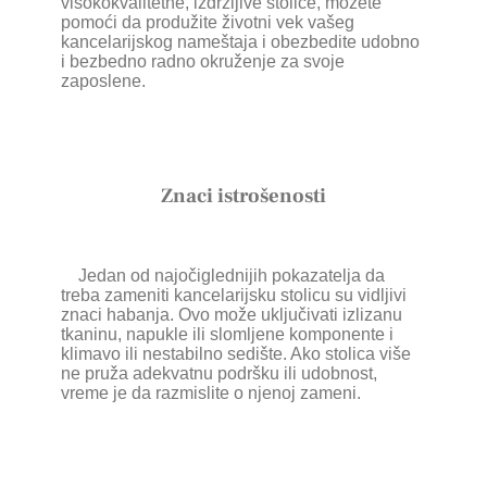
visokokvalitetne, izdržljive stolice, možete
pomoći da produžite životni vek vašeg
kancelarijskog nameštaja i obezbedite udobno
i bezbedno radno okruženje za svoje
zaposlene.
Znaci istrošenosti
Jedan od najočiglednijih pokazatelja da
treba zameniti kancelarijsku stolicu su vidljivi
znaci habanja. Ovo može uključivati izlizanu
tkaninu, napukle ili slomljene komponente i
klimavo ili nestabilno sedište. Ako stolica više
ne pruža adekvatnu podršku ili udobnost,
vreme je da razmislite o njenoj zameni.