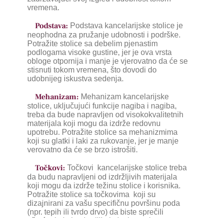
vremena.
Podstava:
Podstava kancelarijske stolice je
neophodna za pružanje udobnosti i podrške.
Potražite stolice sa debelim pjenastim
podlogama visoke gustine, jer je ova vrsta
obloge otpornija i manje je vjerovatno da će se
stisnuti tokom vremena, što dovodi do
udobnijeg iskustva sedenja.
Mehanizam:
Mehanizam kancelarijske
stolice, uključujući funkcije nagiba i nagiba,
treba da bude napravljen od visokokvalitetnih
materijala koji mogu da izdrže redovnu
upotrebu. Potražite stolice sa mehanizmima
koji su glatki i laki za rukovanje, jer je manje
verovatno da će se brzo istrošiti.
Točkovi:
Točkovi kancelarijske stolice treba
da budu napravljeni od izdržljivih materijala
koji mogu da izdrže težinu stolice i korisnika.
Potražite stolice sa točkovima koji su
dizajnirani za vašu specifičnu površinu poda
(npr. tepih ili tvrdo drvo) da biste sprečili