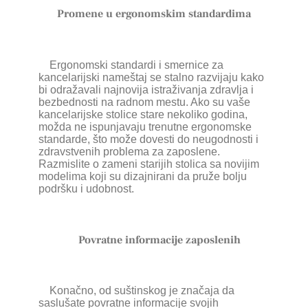
Promene u ergonomskim standardima
Ergonomski standardi i smernice za
kancelarijski nameštaj se stalno razvijaju kako
bi odražavali najnovija istraživanja zdravlja i
bezbednosti na radnom mestu. Ako su vaše
kancelarijske stolice stare nekoliko godina,
možda ne ispunjavaju trenutne ergonomske
standarde, što može dovesti do neugodnosti i
zdravstvenih problema za zaposlene.
Razmislite o zameni starijih stolica sa novijim
modelima koji su dizajnirani da pruže bolju
podršku i udobnost.
Povratne informacije zaposlenih
Konačno, od suštinskog je značaja da
saslušate povratne informacije svojih