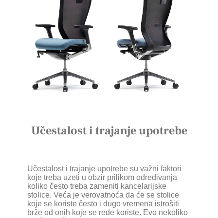
Učestalost i trajanje upotrebe
Učestalost i trajanje upotrebe su važni faktori
koje treba uzeti u obzir prilikom određivanja
koliko često treba zameniti kancelarijske
stolice. Veća je verovatnoća da će se stolice
koje se koriste često i dugo vremena istrošiti
brže od onih koje se ređe koriste. Evo nekoliko