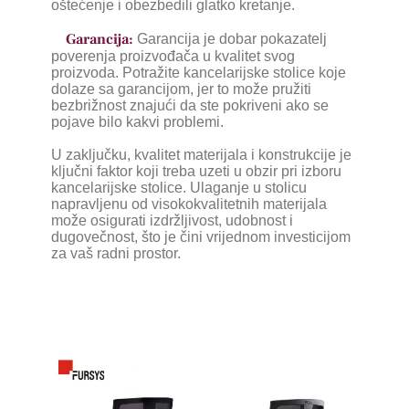
oštećenje i obezbedili glatko kretanje.
Garancija:
Garancija je dobar pokazatelj
poverenja proizvođača u kvalitet svog
proizvoda. Potražite kancelarijske stolice koje
dolaze sa garancijom, jer to može pružiti
bezbrižnost znajući da ste pokriveni ako se
pojave bilo kakvi problemi.
U zaključku, kvalitet materijala i konstrukcije je
ključni faktor koji treba uzeti u obzir pri izboru
kancelarijske stolice. Ulaganje u stolicu
napravljenu od visokokvalitetnih materijala
može osigurati izdržljivost, udobnost i
dugovečnost, što je čini vrijednom investicijom
za vaš radni prostor.