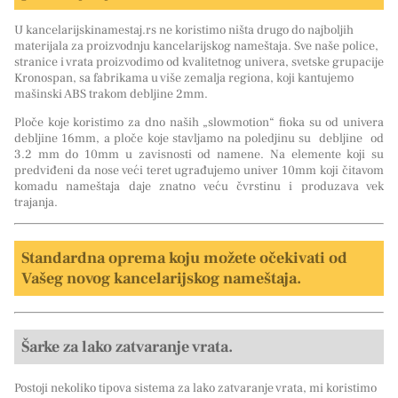
U kancelarijskinamestaj.rs ne koristimo ništa drugo do najboljih
materijala za proizvodnju kancelarijskog nameštaja. Sve naše police,
stranice i vrata proizvodimo od kvalitetnog univera, svetske grupacije
Kronospan, sa fabrikama u više zemalja regiona, koji kantujemo
mašinski ABS trakom debljine 2mm.
Ploče koje koristimo za dno naših „slowmotion“ fioka su od univera
debljine 16mm, a ploče koje stavljamo na poledjinu su debljine od
3.2 mm do 10mm u zavisnosti od namene. Na elemente koji su
predviđeni da nose veći teret ugrađujemo univer 10mm koji čitavom
komadu nameštaja daje znatno veću čvrstinu i produzava vek
trajanja.
Standardna oprema koju možete očekivati od
Vašeg novog kancelarijskog nameštaja.
Šarke za lako zatvaranje vrata.
Postoji nekoliko tipova sistema za lako zatvaranje vrata, mi koristimo