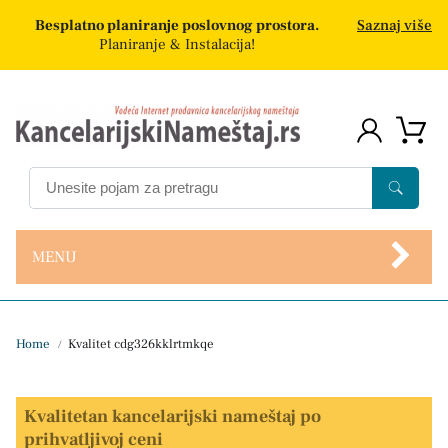
Besplatno planiranje poslovnog prostora.
Saznaj više
Planiranje & Instalacija!
MENU
Home
Kvalitet cdg326kklrtmkqe
/
Kvalitetan kancelarijski nameštaj po
prihvatljivoj ceni