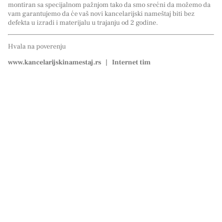
montiran sa specijalnom pažnjom tako da smo srećni da možemo da
vam garantujemo da će vaš novi kancelarijski nameštaj biti bez
defekta u izradi i materijalu u trajanju od 2 godine.
Hvala na poverenju
www.kancelarijskinamestaj.rs | Internet tim