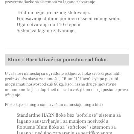
proverene šarke sa sistemom za lagano zatvaranje.
Tri dimenzije preciznog štelovanja.
Podešavanje dubine pomoću ekscentričnog šrafa.
Ugao otvaranja do 110 stepeni.
Sistem za lagano zatvaranje.
Blum i Harn klizači za pouzdan rad fioka.
U vaš novi nameštaj su ugrađene isključivo fioke svetski poznatih
proizvođača okova za nameštaj "Blum" i "Harn" koje po potrebi
mogu imati nosivost od cak 80kg, kao i razne druge inovativne
mehanizme koji će doprineti da rad u vašoj kancelariji postane pravo
uživanje.
Fioke koje se mogu naći u vašem nameštaju mogu biti :
Standardne HARN fioke bez "softclose" sistema za
lagano zaustavljanje i sa manjom nosivošću
Robusne Blum fioke sa "softclose" sistemom za
lagano i nečujno zatvaranje sa sertifikovanom