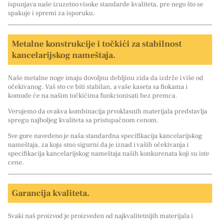
ispunjava naše izuzetno visoke standarde kvaliteta, pre nego što se
spakuje i spremi za isporuku.
Metalne konstrukcije i točkići za stabilnost
kancelarijskog nameštaja.
Naše metalne noge imaju dovoljnu debljinu zida da izdrže i više od
očekivanog. Vaš sto ce biti stabilan, a vaše kaseta sa fiokama i
komode će na našim točkićima funkcionisati bez premca.
Verujemo da ovakva kombinacija prvoklasnih materijala predstavlja
spregu najboljeg kvaliteta sa pristupačnom cenom.
Sve gore navedeno je naša standardna specifikacija kancelarijskog
nameštaja, za koju smo sigurni da je iznad i vaših očekivanja i
specifikacija kancelarijskog nameštaja naših konkurenata koji su iste
cene.
Garancija kvaliteta.
Svaki naš proizvod je proizveden od najkvalitetnijih materijala i