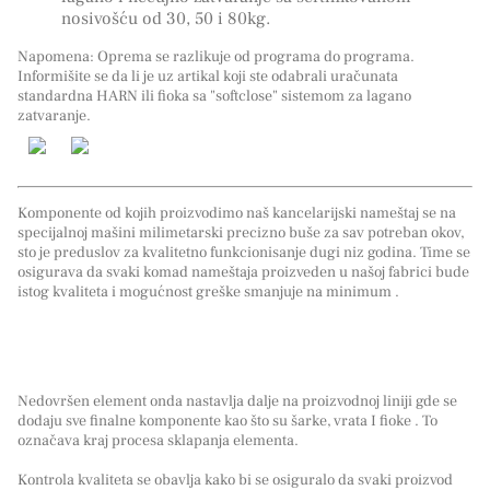
nosivošću od 30, 50 i 80kg.
Napomena: Oprema se razlikuje od programa do programa.
Informišite se da li je uz artikal koji ste odabrali uračunata
standardna HARN ili fioka sa "softclose" sistemom za lagano
zatvaranje.
Komponente od kojih proizvodimo naš kancelarijski nameštaj se na
specijalnoj mašini milimetarski precizno buše za sav potreban okov,
sto je preduslov za kvalitetno funkcionisanje dugi niz godina. Time se
osigurava da svaki komad nameštaja proizveden u našoj fabrici bude
istog kvaliteta i mogućnost greške smanjuje na minimum .
Nedovršen element onda nastavlja dalje na proizvodnoj liniji gde se
dodaju sve finalne komponente kao što su šarke, vrata I fioke . To
označava kraj procesa sklapanja elementa.
Kontrola kvaliteta se obavlja kako bi se osiguralo da svaki proizvod