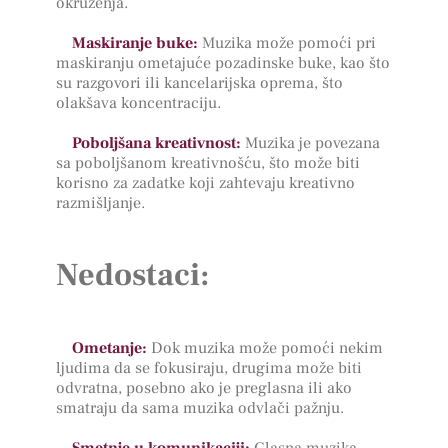
okruženja.
Maskiranje buke:
Muzika može pomoći pri
maskiranju ometajuće pozadinske buke, kao što
su razgovori ili kancelarijska oprema, što
olakšava koncentraciju.
Poboljšana kreativnost:
Muzika je povezana
sa poboljšanom kreativnošću, što može biti
korisno za zadatke koji zahtevaju kreativno
razmišljanje.
Nedostaci:
Ometanje:
Dok muzika može pomoći nekim
ljudima da se fokusiraju, drugima može biti
odvratna, posebno ako je preglasna ili ako
smatraju da sama muzika odvlači pažnju.
Smetnje u komunikaciji:
Glasna muzika