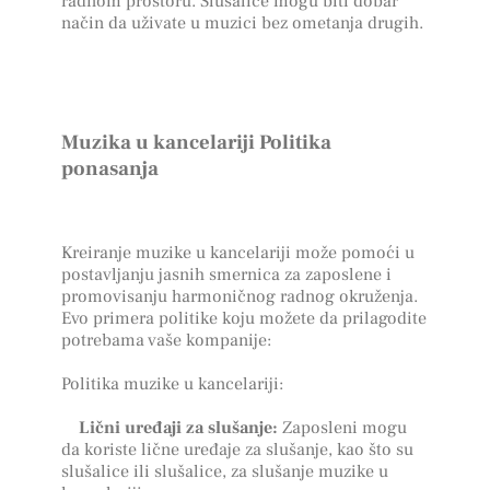
radnom prostoru. Slušalice mogu biti dobar
način da uživate u muzici bez ometanja drugih.
Muzika u kancelariji Politika
ponasanja
Kreiranje muzike u kancelariji može pomoći u
postavljanju jasnih smernica za zaposlene i
promovisanju harmoničnog radnog okruženja.
Evo primera politike koju možete da prilagodite
potrebama vaše kompanije:
Politika muzike u kancelariji:
Lični uređaji za slušanje:
Zaposleni mogu
da koriste lične uređaje za slušanje, kao što su
slušalice ili slušalice, za slušanje muzike u