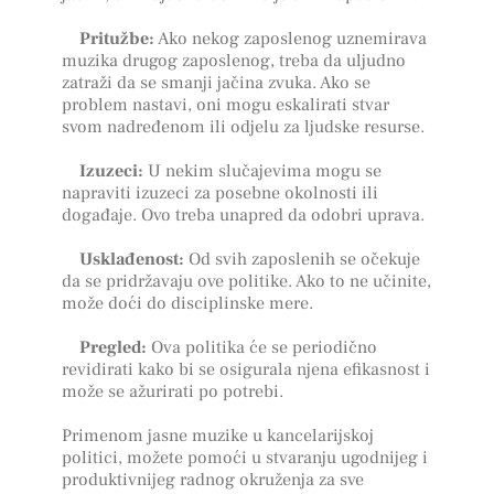
Pritužbe:
Ako nekog zaposlenog uznemirava
muzika drugog zaposlenog, treba da uljudno
zatraži da se smanji jačina zvuka. Ako se
problem nastavi, oni mogu eskalirati stvar
svom nadređenom ili odjelu za ljudske resurse.
Izuzeci:
U nekim slučajevima mogu se
napraviti izuzeci za posebne okolnosti ili
događaje. Ovo treba unapred da odobri uprava.
Usklađenost:
Od svih zaposlenih se očekuje
da se pridržavaju ove politike. Ako to ne učinite,
može doći do disciplinske mere.
Pregled:
Ova politika će se periodično
revidirati kako bi se osigurala njena efikasnost i
može se ažurirati po potrebi.
Primenom jasne muzike u kancelarijskoj
politici, možete pomoći u stvaranju ugodnijeg i
produktivnijeg radnog okruženja za sve