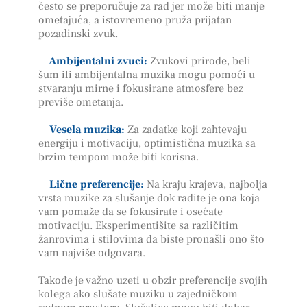
često se preporučuje za rad jer može biti manje
ometajuća, a istovremeno pruža prijatan
pozadinski zvuk.
Ambijentalni zvuci:
Zvukovi prirode, beli
šum ili ambijentalna muzika mogu pomoći u
stvaranju mirne i fokusirane atmosfere bez
previše ometanja.
Vesela muzika:
Za zadatke koji zahtevaju
energiju i motivaciju, optimistična muzika sa
brzim tempom može biti korisna.
Lične preferencije:
Na kraju krajeva, najbolja
vrsta muzike za slušanje dok radite je ona koja
vam pomaže da se fokusirate i osećate
motivaciju. Eksperimentišite sa različitim
žanrovima i stilovima da biste pronašli ono što
vam najviše odgovara.
Takođe je važno uzeti u obzir preferencije svojih
kolega ako slušate muziku u zajedničkom