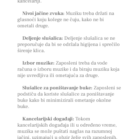
kancelariji.
Nivoi jačine zvuka:
Muziku treba držati na
glasnoći koju kolege ne čuju, kako ne bi
ometali druge.
Deljenje slušalica:
Deljenje slušalica se ne
preporučuje da bi se održala higijena i sprečilo
širenje klica.
Izbor muzike:
Zaposleni treba da vode
računa o izboru muzike i da biraju muziku koja
nije uvredljiva ili ometajuća za druge.
Slušalice za poništavanje buke:
Zaposleni se
podstiču da koriste slušalice za poništavanje
buke kako bi minimizirali ometanje okolne
buke.
Kancelarijski događaji:
Tokom
kancelarijskih događaja ili u određeno vreme,
muzika se može puštati naglas na razumnoj
jačini, uzimajući u obzir želje svih zaposlenih.