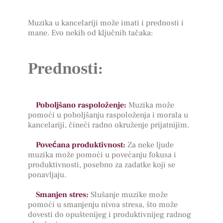
Muzika u kancelariji može imati i prednosti i
mane. Evo nekih od ključnih tačaka:
Prednosti:
Poboljšano raspoloženje:
Muzika može
pomoći u poboljšanju raspoloženja i morala u
kancelariji, čineći radno okruženje prijatnijim.
Povećana produktivnost:
Za neke ljude
muzika može pomoći u povećanju fokusa i
produktivnosti, posebno za zadatke koji se
ponavljaju.
Smanjen stres:
Slušanje muzike može
pomoći u smanjenju nivoa stresa, što može
dovesti do opuštenijeg i produktivnijeg radnog