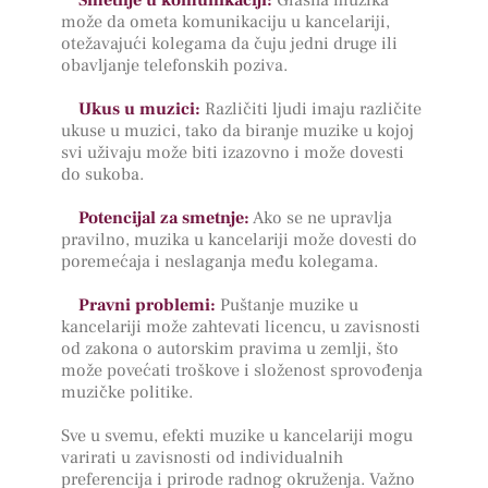
može da ometa komunikaciju u kancelariji,
otežavajući kolegama da čuju jedni druge ili
obavljanje telefonskih poziva.
Ukus u muzici:
Različiti ljudi imaju različite
ukuse u muzici, tako da biranje muzike u kojoj
svi uživaju može biti izazovno i može dovesti
do sukoba.
Potencijal za smetnje:
Ako se ne upravlja
pravilno, muzika u kancelariji može dovesti do
poremećaja i neslaganja među kolegama.
Pravni problemi:
Puštanje muzike u
kancelariji može zahtevati licencu, u zavisnosti
od zakona o autorskim pravima u zemlji, što
može povećati troškove i složenost sprovođenja
muzičke politike.
Sve u svemu, efekti muzike u kancelariji mogu
varirati u zavisnosti od individualnih
preferencija i prirode radnog okruženja. Važno