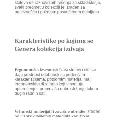
stolova do raznovrsnih rešenja za skladištenje,
svaki predmet u kolekciji je izrađen sa
preciznošću i pažnjom posvećenom detaljima.
Karakteristike po kojima se
Genera kolekcija izdvaja
Ergonomska izvrsnost:
Naši stolovi i stolice
daju prednost udobnosti sa podesivim
karakteristikama, potpornim materijalima i
ergonomskim dizajnom koji smanjuju
opterećenje i promovišu dobro držanje tokom
dugih radnih sati.
Vrhunski materijali i završne obrade:
Izrađen
od visokokvalitetnih materijala kao što je