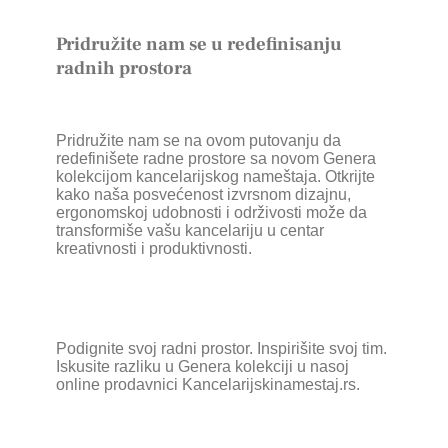
Pridružite nam se u redefinisanju
radnih prostora
Pridružite nam se na ovom putovanju da
redefinišete radne prostore sa novom Genera
kolekcijom kancelarijskog nameštaja. Otkrijte
kako naša posvećenost izvrsnom dizajnu,
ergonomskoj udobnosti i održivosti može da
transformiše vašu kancelariju u centar
kreativnosti i produktivnosti.
Podignite svoj radni prostor. Inspirišite svoj tim.
Iskusite razliku u Genera kolekciji u nasoj
online prodavnici Kancelarijskinamestaj.rs.