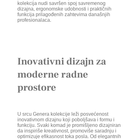
kolekcija nudi savršen spoj savremenog
dizajna, ergonomske udobnosti i praktičnih
funkcija prilagođenih zahtevima današnjih
profesionalaca.
Inovativni dizajn za
moderne radne
prostore
U srcu Genera kolekcije leži posvećenost
inovativnom dizajnu koji poboljšava i formu i
funkciju. Svaki komad je promišljeno dizajniran
da inspiriše kreativnost, promoviše saradnju i
optimizuje efikasnost toka posla. Od elegantnih