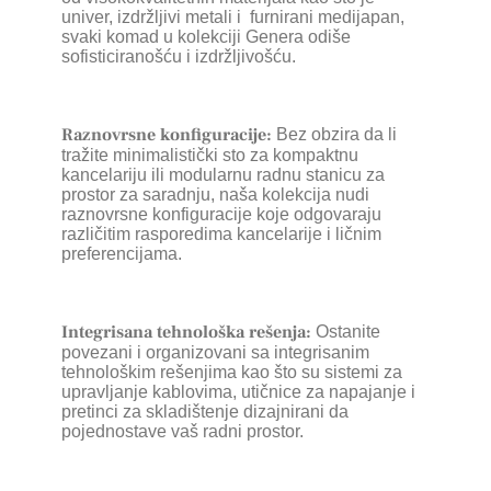
univer, izdržljivi metali i furnirani medijapan,
svaki komad u kolekciji Genera odiše
sofisticiranošću i izdržljivošću.
Raznovrsne konfiguracije:
Bez obzira da li
tražite minimalistički sto za kompaktnu
kancelariju ili modularnu radnu stanicu za
prostor za saradnju, naša kolekcija nudi
raznovrsne konfiguracije koje odgovaraju
različitim rasporedima kancelarije i ličnim
preferencijama.
Integrisana tehnološka rešenja:
Ostanite
povezani i organizovani sa integrisanim
tehnološkim rešenjima kao što su sistemi za
upravljanje kablovima, utičnice za napajanje i
pretinci za skladištenje dizajnirani da
pojednostave vaš radni prostor.