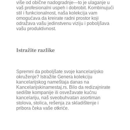
više od obične nadogradnje—to je ulaganje u
vaš profesionalni uspeh i dobrobit. Kombinujući
stil i funkcionalnost, naša kolekcija vam
omogućava da kreirate radni prostor koji
odražava vašu jedinstvenu viziju i poboljšava
vašu produktivnost.
Istražite razlike
Spremni da poboljšate svoje kancelarijsko
okruženje? Istražite Genera kolekciju
kancelarijskog nameštaja danas na
Kancelarijskinamestaj.rs. Bilo da redizajnirate
sedište kompanije ili osvežavate kućnu
kancelariju, naš sveobuhvatan asortiman
stolova, stolica, rešenja za skladištenje i
pribora čeka vaše otkriće.