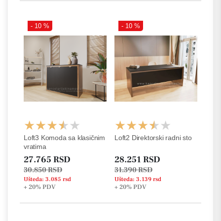
- 10 %
- 10 %
Loft3 Komoda sa klasičnim
Loft2 Direktorski radni sto
vratima
27.765 RSD
28.251 RSD
30.850 RSD
31.390 RSD
Ušteda: 3.085 rsd
Ušteda: 3.139 rsd
+ 20%
PDV
+ 20%
PDV