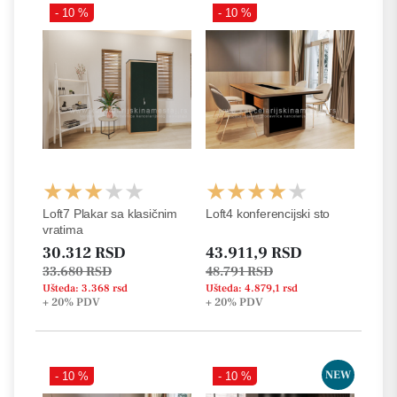
- 10 %
- 10 %
Loft7 Plakar sa klasičnim
Loft4 konferencijski sto
vratima
30.312 RSD
43.911,9 RSD
33.680 RSD
48.791 RSD
Ušteda: 3.368 rsd
Ušteda: 4.879,1 rsd
+ 20%
PDV
+ 20%
PDV
NEW
- 10 %
- 10 %