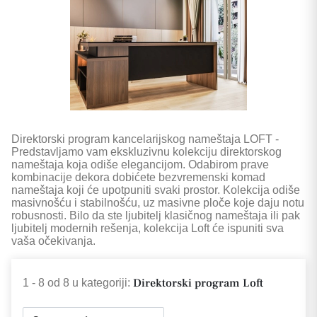
Direktorski program kancelarijskog nameštaja LOFT -
Predstavljamo vam ekskluzivnu kolekciju direktorskog
nameštaja koja odiše elegancijom. Odabirom prave
kombinacije dekora dobićete bezvremenski komad
nameštaja koji će upotpuniti svaki prostor. Kolekcija odiše
masivnošću i stabilnošću, uz masivne ploče koje daju notu
robusnosti. Bilo da ste ljubitelj klasičnog nameštaja ili pak
ljubitelj modernih rešenja, kolekcija Loft će ispuniti sva
vaša očekivanja.
Direktorski program Loft
1 - 8
od
8
u kategoriji: