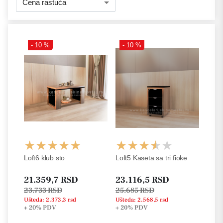
Cena rastuća
- 10 %
- 10 %
Loft6 klub sto
Loft5 Kaseta sa tri fioke
21.359,7 RSD
23.116,5 RSD
23.733 RSD
25.685 RSD
Ušteda: 2.373,3 rsd
Ušteda: 2.568,5 rsd
+ 20%
PDV
+ 20%
PDV