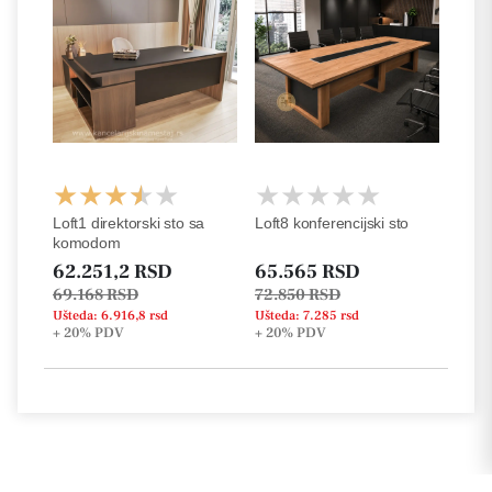
Loft1 direktorski sto sa
Loft8 konferencijski sto
komodom
62.251,2 RSD
65.565 RSD
69.168 RSD
72.850 RSD
Ušteda: 6.916,8 rsd
Ušteda: 7.285 rsd
+ 20%
PDV
+ 20%
PDV