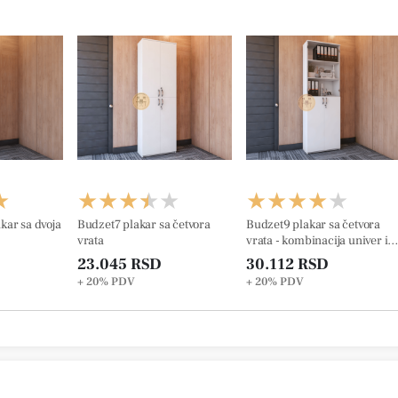
kar sa dvoja
Budzet7 plakar sa četvora
Budzet9 plakar sa četvora
vrata
vrata - kombinacija univer i
staklo
23.045 RSD
30.112 RSD
+ 20%
PDV
+ 20%
PDV