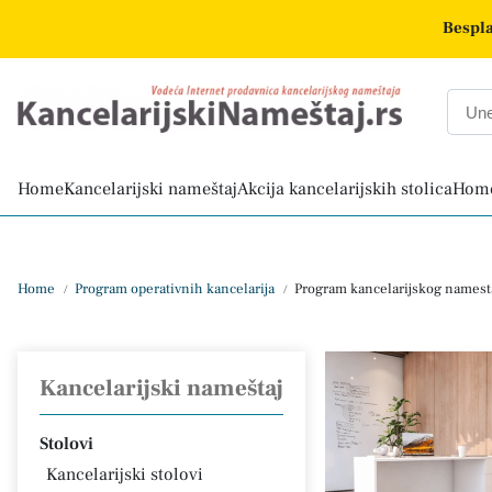
Bespla
Home
Kancelarijski nameštaj
Akcija kancelarijskih stolica
Home
Home
Program operativnih kancelarija
Program kancelarijskog namest
/
/
Kancelarijski nameštaj
Stolovi
Kancelarijski stolovi