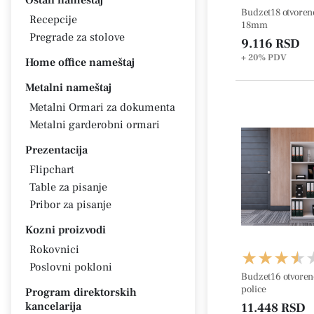
Ostali nameštaj
Budzet18 otvorene
Recepcije
18mm
Pregrade za stolove
9.116 RSD
+ 20%
PDV
Home office nameštaj
Metalni nameštaj
Metalni Ormari za dokumenta
Metalni garderobni ormari
Prezentacija
Flipchart
Table za pisanje
Pribor za pisanje
Kozni proizvodi
Rokovnici
Poslovni pokloni
Budzet16 otvorene p
police
Program direktorskih
kancelarija
11.448 RSD