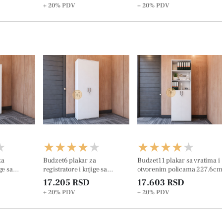
+ 20%
PDV
+ 20%
PDV
za
Budzet6 plakar za
Budzet11 plakar sa vratima i
ge sa
registratore i knjige sa
otvorenim policama 227.6c
na plafonu
ukrasnom lajsnom na plafonu
17.205 RSD
17.603 RSD
190.8cm
+ 20%
PDV
+ 20%
PDV