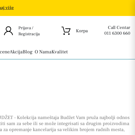
aj više
Call Centar
Prijava /
Korpa
011 6300 660
Registracija
 cene
Akcija
Blog
O Nama
Kvalitet
 - Kolekcija nameštaja Budžet Vam pruža najbolji odnos
stiti sam za sebe ili se može integrisati sa drugim proizvodima
lna za opremanje kancelarija sa velikim brojem radnih mesta,