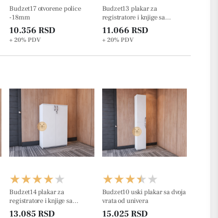
Budzet17 otvorene police
Budzet13 plakar za
-18mm
registratore i knjige sa
ukrasnom lajsnom na plafonu
10.356 RSD
11.066 RSD
82.2cm
+ 20%
PDV
+ 20%
PDV
Budzet14 plakar za
Budzet10 uski plakar sa dvoja
registratore i knjige sa
vrata od univera
ukrasnom lajsnom na plafonu
13.085 RSD
15.025 RSD