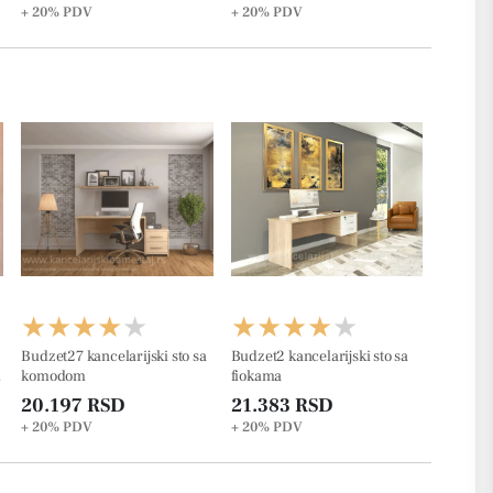
119cm
+ 20%
PDV
+ 20%
PDV
Budzet27 kancelarijski sto sa
Budzet2 kancelarijski sto sa
m
komodom
fiokama
20.197 RSD
21.383 RSD
+ 20%
PDV
+ 20%
PDV