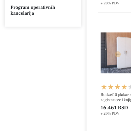
+ 20%
PDV
Program operativnih
kancelarija
Budzet15 plakar 
registratore i knji
ukrasnom lajsna 
16.461 RSD
155.8cm
+ 20%
PDV