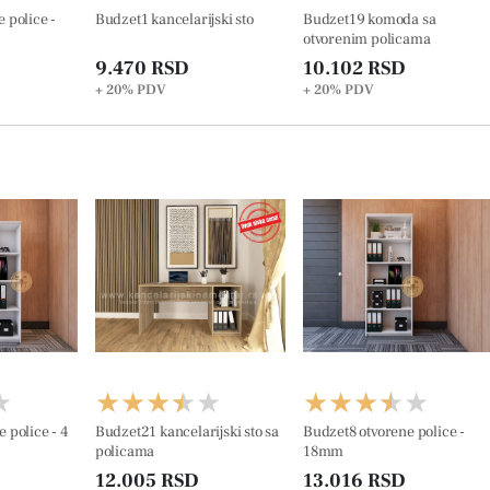
 police -
Budzet1 kancelarijski sto
Budzet19 komoda sa
otvorenim policama
9.470 RSD
10.102 RSD
+ 20%
PDV
+ 20%
PDV
olice - 4
Budzet21 kancelarijski sto sa
Budzet8 otvorene police -
policama
18mm
12.005 RSD
13.016 RSD