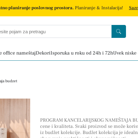
tno planiranje poslovnog prostora.
Planiranje & Instalacija!
Sazn
 office nameštaj
Dekori
Isporuka u roku od 24h i 72h
Uvek niske
aja budzet
PROGRAM KANCELARIJSKOG NAMEŠTAJA BUDŽET
cene i kvaliteta. Svaki proizvod se može kori
iz budžet kolekcije. Budžet kolekcija je idea