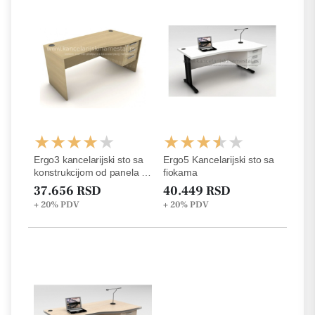
Ergo3 kancelarijski sto sa
Ergo5 Kancelarijski sto sa
konstrukcijom od panela i
fiokama
fiokama
37.656 RSD
40.449 RSD
+ 20%
PDV
+ 20%
PDV