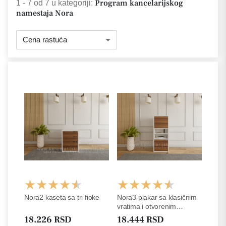
Program kancelarijskog
1 - 7
od
7
u kategoriji:
namestaja Nora
Cena rastuća
Nora2 kaseta sa tri fioke
Nora3 plakar sa klasičnim
vratima i otvorenim
policama
18.226 RSD
18.444 RSD