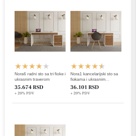
Nora6 radni sto sa tri fioke i
Nora1 kancelarijski sto sa
ukrasnim traverom
fiokama i ukrasnim
traverom
35.674 RSD
36.101 RSD
+ 20%
PDV
+ 20%
PDV