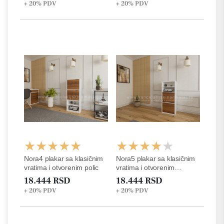
+ 20%
PDV
+ 20%
PDV
Nora4 plakar sa klasičnim
Nora5 plakar sa klasičnim
vratima i otvorenim polic
vratima i otvorenim
policama
18.444 RSD
18.444 RSD
+ 20%
PDV
+ 20%
PDV