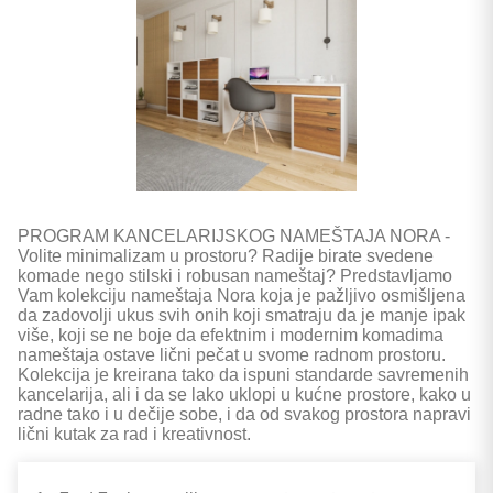
PROGRAM KANCELARIJSKOG NAMEŠTAJA NORA -
Volite minimalizam u prostoru? Radije birate svedene
komade nego stilski i robusan nameštaj? Predstavljamo
Vam kolekciju nameštaja Nora koja je pažljivo osmišljena
da zadovolji ukus svih onih koji smatraju da je manje ipak
više, koji se ne boje da efektnim i modernim komadima
nameštaja ostave lični pečat u svome radnom prostoru.
Kolekcija je kreirana tako da ispuni standarde savremenih
kancelarija, ali i da se lako uklopi u kućne prostore, kako u
radne tako i u dečije sobe, i da od svakog prostora napravi
lični kutak za rad i kreativnost.