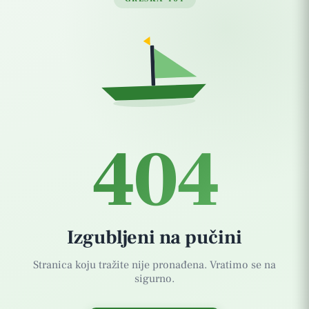
404
Izgubljeni na pučini
Stranica koju tražite nije pronađena. Vratimo se na
sigurno.