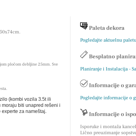
Paleta dekora
5x50x74cm.
Pogledajte aktuelnu palet
Besplatno planira
rnjom pločom debljine 25mm. Sve
Planiranje i Instalacija - S
Informacije o gara
sta.
Pogledajte informacije o 
ilo (kombi vozila 3.5t ili
 moraju biti unapred rešeni i
e experte za nameštaj.
Informacije o isp
Isporuke i montaža kancela
Lično preuzimanje sopstv