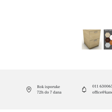
011 63006
Rok isporuke
72h do 7 dana
office@kanc