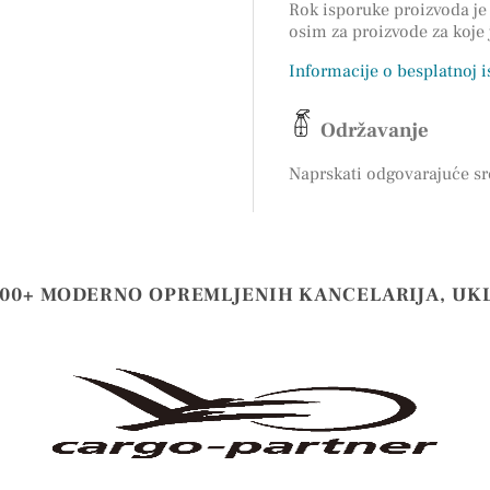
Rok isporuke proizvoda je 
osim za proizvode za koje
Informacije o besplatnoj 
Održavanje
Naprskati odgovarajuće sr
000+ MODERNO OPREMLJENIH KANCELARIJA, UK