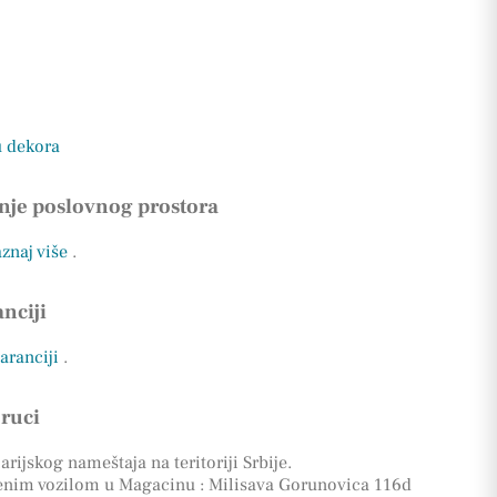
u dekora
nje poslovnog prostora
aznaj više
.
nciji
garanciji
.
oruci
rijskog nameštaja na teritoriji Srbije.
enim vozilom u Magacinu : Milisava Gorunovica 116d