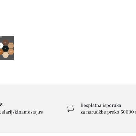
59
Besplatna isporuka
elarijskinamestaj.rs
za narudžbe preko 50000 