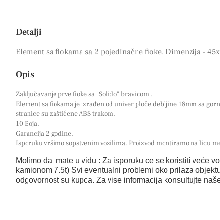
Detalji
Element sa fiokama sa 2 pojedinačne fioke. Dimenzija - 4
Opis
Zaključavanje prve fioke sa "Solido" bravicom .
Element sa fiokama je izrađen od univer ploče debljine 18mm sa go
stranice su zaštićene ABS trakom.
10 Boja.
Garancija 2 godine.
Isporuku vršimo sopstvenim vozilima. Proizvod montiramo na licu me
Molimo da imate u vidu : Za isporuku ce se koristiti veće voz
kamionom 7.5t) Svi eventualni problemi oko prilaza objektu
odgovornost su kupca. Za vise informacija konsultujte naš