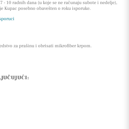
7 - 10 radnih dana (u koje se ne računaju subote i nedelje),
 je Kupac posebno obavešten o roku isporuke.
isporuci
edstvo za prašinu i obrisati mikrofiber krpom.
LJUČUJUĆI: