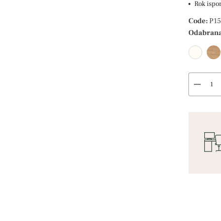
Rok ispo
Code:
P15
Odabrana
remove