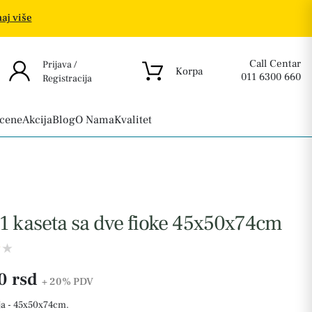
aj više
Call Centar
Prijava /
Korpa
011 6300 660
Registracija
 cene
Akcija
Blog
O Nama
Kvalitet
1 kaseta sa dve fioke 45x50x74cm
0 rsd
+ 20%
PDV
a - 45x50x74cm.