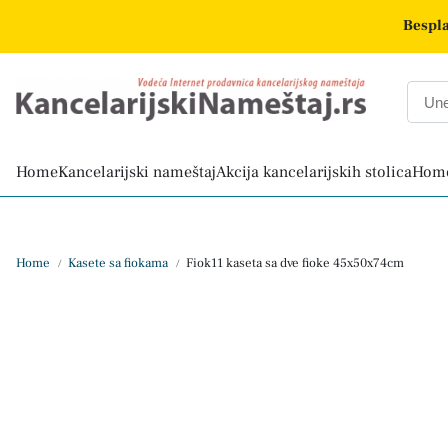
Bespla
Home
Kancelarijski nameštaj
Akcija kancelarijskih stolica
Home
Home
Kasete sa fiokama
Fiok11 kaseta sa dve fioke 45x50x74cm
/
/