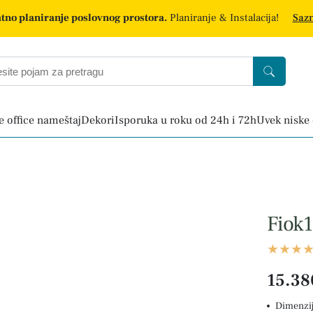
tno planiranje poslovnog prostora.
Planiranje & Instalacija!
Sazn
 office nameštaj
Dekori
Isporuka u roku od 24h i 72h
Uvek niske
Fiok1
15.38
Dimenzij