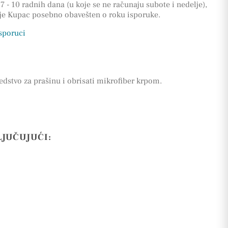
7 - 10 radnih dana (u koje se ne računaju subote i nedelje),
 je Kupac posebno obavešten o roku isporuke.
isporuci
edstvo za prašinu i obrisati mikrofiber krpom.
LJUČUJUĆI: