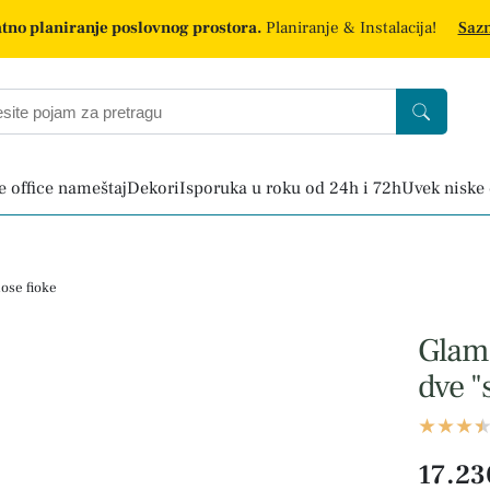
tno planiranje poslovnog prostora.
Planiranje & Instalacija!
Sazn
 office nameštaj
Dekori
Isporuka u roku od 24h i 72h
Uvek niske
lose fioke
Glam3
dve "
17.23