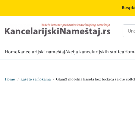
Bespla
Home
Kancelarijski nameštaj
Akcija kancelarijskih stolica
Home
Home
Kasete sa fiokama
Glam3 mobilna kaseta bez tockica sa dve softc
/
/