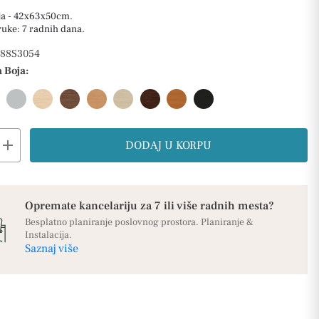
ja - 42x63x50cm.
ruke: 7 radnih dana.
88S3054
 Boja:
add
DODAJ U KORPU
Opremate kancelariju za 7 ili više radnih mesta?
Besplatno planiranje poslovnog prostora. Planiranje &
Instalacija.
Saznaj više