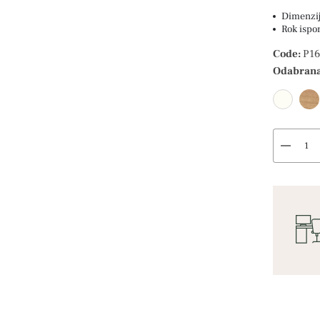
Dimenzi
Rok ispo
Code:
P16
Odabrana
remove