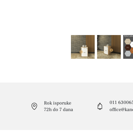
011 63006
Rok isporuke
72h do 7 dana
office@kanc