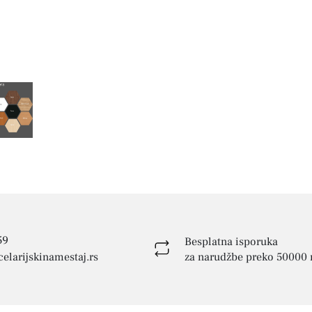
59
Besplatna isporuka
elarijskinamestaj.rs
za narudžbe preko 50000 