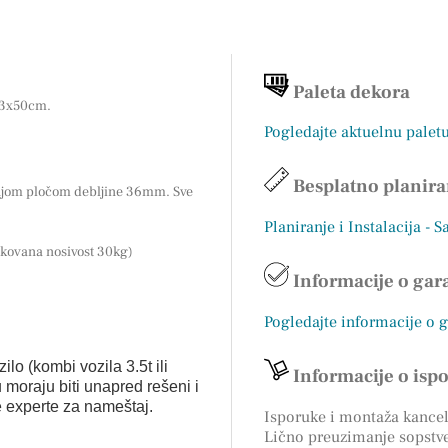
Paleta dekora
x63x50cm.
Pogledajte aktuelnu palet
Besplatno planira
rnjom pločom debljine 36mm. Sve
Planiranje i Instalacija - S
fikovana nosivost 30kg)
Informacije o gara
Pogledajte informacije o 
ilo (kombi vozila 3.5t ili
Informacije o isp
 moraju biti unapred rešeni i
e experte za nameštaj.
Isporuke i montaža kancela
Lično preuzimanje sopstv