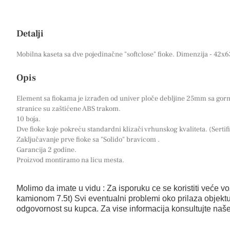
Detalji
Mobilna kaseta sa dve pojedinačne "softclose" fioke. Dimenzija - 42
Opis
Element sa fiokama je izrađen od univer ploče debljine 25mm sa go
stranice su zaštićene ABS trakom.
10 boja.
Dve fioke koje pokreću standardni klizači vrhunskog kvaliteta. (Serti
Zaključavanje prve fioke sa "Solido" bravicom .
Garancija 2 godine.
Proizvod montiramo na licu mesta.
Molimo da imate u vidu : Za isporuku ce se koristiti veće voz
kamionom 7.5t) Svi eventualni problemi oko prilaza objektu
odgovornost su kupca. Za vise informacija konsultujte naš