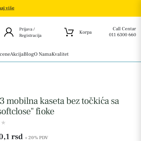
aj više
Call Centar
Prijava /
Korpa
011 6300 660
Registracija
 cene
Akcija
Blog
O Nama
Kvalitet
 mobilna kaseta bez točkića sa
softclose" fioke
0,1 rsd
+ 20%
PDV