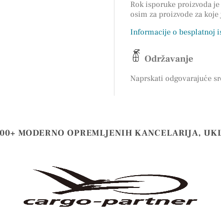
Rok isporuke proizvoda je 
osim za proizvode za koje
Informacije o besplatnoj 
Održavanje
Naprskati odgovarajuće sr
000+ MODERNO OPREMLJENIH KANCELARIJA, UK