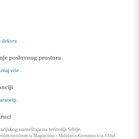
u dekora
nje poslovnog prostora
aznaj više
.
nciji
garanciji
.
oruci
rijskog nameštaja na teritoriji Srbije.
enim vozilom u Magacinu : Milisava Gorunovica 116d