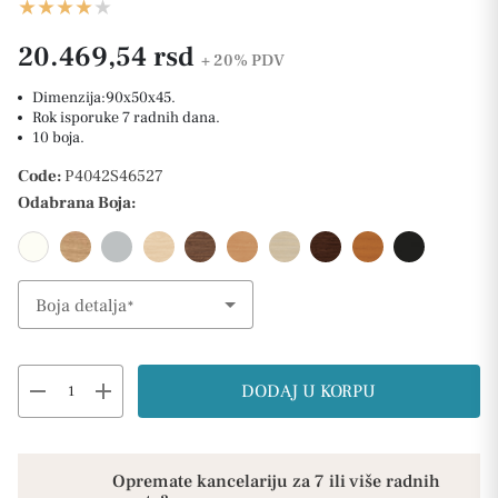
20.469,54 rsd
+ 20%
PDV
Dimenzija:90x50x45.
Rok isporuke 7 radnih dana.
10 boja.
Code:
P4042S46527
Odabrana Boja:
Boja detalja
Select Option
remove
add
DODAJ U KORPU
Opremate kancelariju za 7 ili više radnih