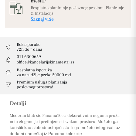
mesta?
Besplatno planiranje poslovnog prostora. Planiranje
& Instalacija.
Saznaj više
Rok isporuke
72h do 7 dana
011 6300659
office@kancelarijskinamestaj.rs
Besplatna isporuka
za narudžbe preko 50000 rsd
Premium usluga planiranja
poslovnog prostora!
Detalji
Moderan klub sto Panama10 sa dekorativnim nogama pruža
notu elegancije i prefinjenosti svakom prostoru.
Možete ga
koristiti kao slobodnostojeći sto ili ga možete integrisati uz
dodatni nameštaj iz Panama kolekcije.