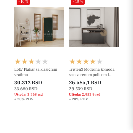
- 10 %
- 10 %
Loft7 Plakar sa klasičnim
Tristen3 Moderna komoda
vratima
sa otvorenom policom i
klasicnim vratima
30.312 RSD
26.585,1 RSD
33.680 RSD
29.539 RSD
Ušteda: 3.368 rsd
Ušteda: 2.953,9 rsd
+ 20%
PDV
+ 20%
PDV