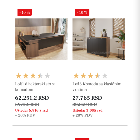
- 10 %
- 10 %
Loft1 direktorski sto sa
Loft3 Komoda sa klasičnim
komodom
vratima
62.251,2 RSD
27.765 RSD
69.168 RSD
30.850 RSD
Ušteda: 6.916,8 rsd
Ušteda: 3.085 rsd
+ 20%
PDV
+ 20%
PDV