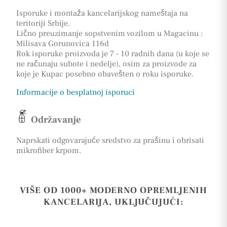
Isporuke i montaža kancelarijskog nameštaja na
teritoriji Srbije.
Lično preuzimanje sopstvenim vozilom u Magacinu :
Milisava Gorunovica 116d
Rok isporuke proizvoda je 7 - 10 radnih dana (u koje se
ne računaju subote i nedelje), osim za proizvode za
koje je Kupac posebno obavešten o roku isporuke.
Informacije o besplatnoj isporuci
Održavanje
Naprskati odgovarajuće sredstvo za prašinu i obrisati
mikrofiber krpom.
VIŠE OD 1000+ MODERNO OPREMLJENIH
KANCELARIJA, UKLJUČUJUĆI: