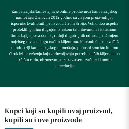
KancelarijskiNamestaj.rs je online prodavnica kancelarijskog
nameštaja Osnovan 2012 godine sa vizijom proizvodnje i
isporuke kvalitetnih proizvoda širom Srbije. Veliki deo uspeha
proteklih godina dugujemo našem talentovanom i iskusnom
timu, koji je posvećen izgradnji dugotrajnih odnosa pružanjem
najvišeg nivoa usluga našim klijentima. Kao vodeći proizvođač
u industriji kancelarijskog nameštaja, ponosni smo što imamo
širok izbor rešenja koja zadovoljavaju potrebe naših klijenata na
tržištu rada, obrazovanja, zdravstvene zaštite i kućnih
kancelarija.
Kupci koji su kupili ovaj proizvod,
kupili su i ove proizvode