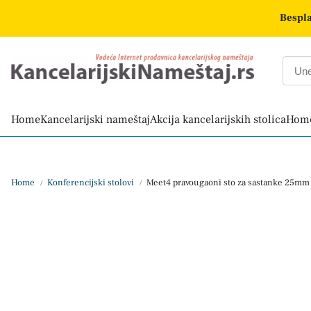
Bespla
Home
Kancelarijski nameštaj
Akcija kancelarijskih stolica
Home
Home
Konferencijski stolovi
Meet4 pravougaoni sto za sastanke 25mm
/
/