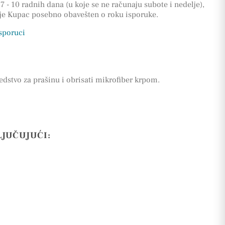
7 - 10 radnih dana (u koje se ne računaju subote i nedelje),
 je Kupac posebno obavešten o roku isporuke.
isporuci
edstvo za prašinu i obrisati mikrofiber krpom.
LJUČUJUĆI: