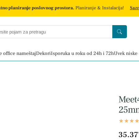
tno planiranje poslovnog prostora.
Planiranje & Instalacija!
Sazn
 office nameštaj
Dekori
Isporuka u roku od 24h i 72h
Uvek niske
Meet4
25m
35.37