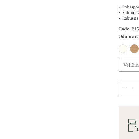
Rok ispo
2 dimen
Robusna 
Code:
P15
Odabrana
Veličin
Select O
remove