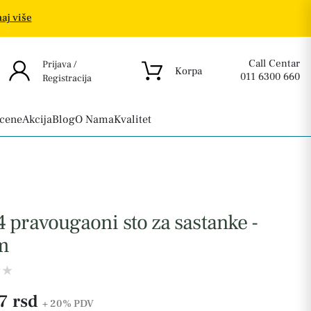
aj više
Call Centar
Prijava /
Korpa
011 6300 660
Registracija
 cene
Akcija
Blog
O Nama
Kvalitet
 pravougaoni sto za sastanke -
m
7 rsd
+ 20%
PDV