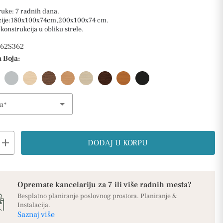
ruke: 7 radnih dana.
zije:180x100x74cm,200x100x74 cm.
konstrukcija u obliku strele.
62S362
 Boja:
a
ption
add
DODAJ U KORPU
Opremate kancelariju za 7 ili više radnih mesta?
Besplatno planiranje poslovnog prostora. Planiranje &
Instalacija.
Saznaj više