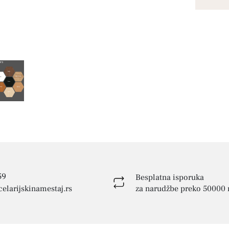
59
Besplatna isporuka
elarijskinamestaj.rs
za narudžbe preko 50000 