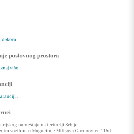
u dekora
nje poslovnog prostora
aznaj više
.
nciji
garanciji
.
oruci
rijskog nameštaja na teritoriji Srbije.
enim vozilom u Magacinu : Milisava Gorunovica 116d