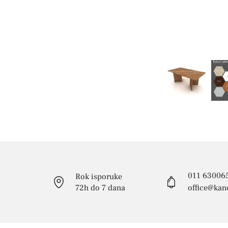
011 63006
Rok isporuke
72h do 7 dana
office@kanc