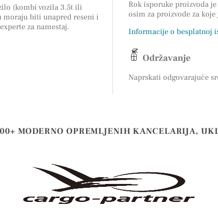
Rok isporuke proizvoda je 
ilo (kombi vozila 3.5t ili
osim za proizvode za koje
 moraju biti unapred reseni i
 experte za namestaj.
Informacije o besplatnoj 
Održavanje
Naprskati odgovarajuće sr
000+ MODERNO OPREMLJENIH KANCELARIJA, UK