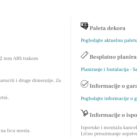
Paleta dekora
Pogledajte aktuelnu palet
Besplatno planira
sa 2 mm ABS trakom
Planiranje i Instalacija - S
ruciti i druge dimenzije. Za
Informacije o gara
etni.
Pogledajte informacije o 
Informacije o isp
Isporuke i montaža kancela
na licu mesta.
Lično preuzimanje sopstv