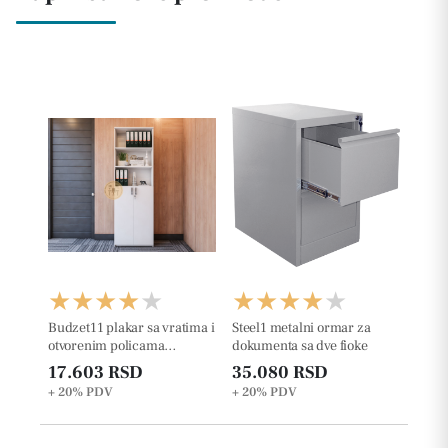
Budzet11 plakar sa vratima i
Steel1 metalni ormar za
otvorenim policama
dokumenta sa dve fioke
227.6cm
17.603 RSD
35.080 RSD
+ 20%
PDV
+ 20%
PDV