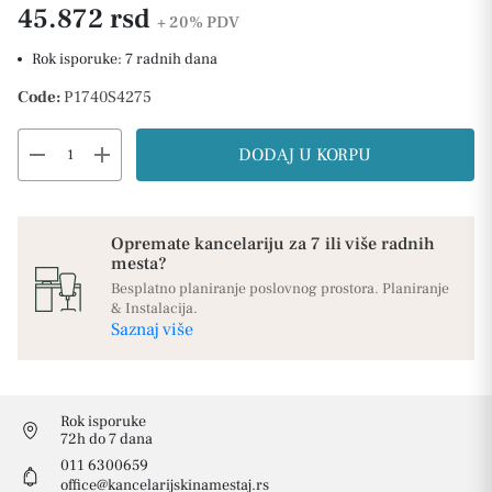
45.872 rsd
+ 20%
PDV
Rok isporuke: 7 radnih dana
Code:
P1740S4275
remove
add
DODAJ U KORPU
Opremate kancelariju za 7 ili više radnih
mesta?
Besplatno planiranje poslovnog prostora. Planiranje
& Instalacija.
Saznaj više
Rok isporuke
72h do 7 dana
011 6300659
office@kancelarijskinamestaj.rs