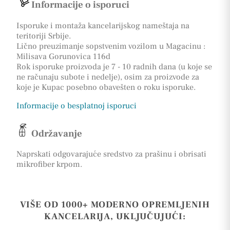
Informacije o isporuci
Isporuke i montaža kancelarijskog nameštaja na
teritoriji Srbije.
Lično preuzimanje sopstvenim vozilom u Magacinu :
Milisava Gorunovica 116d
Rok isporuke proizvoda je 7 - 10 radnih dana (u koje se
ne računaju subote i nedelje), osim za proizvode za
koje je Kupac posebno obavešten o roku isporuke.
Informacije o besplatnoj isporuci
Održavanje
Naprskati odgovarajuće sredstvo za prašinu i obrisati
mikrofiber krpom.
VIŠE OD 1000+ MODERNO OPREMLJENIH
KANCELARIJA, UKLJUČUJUĆI: