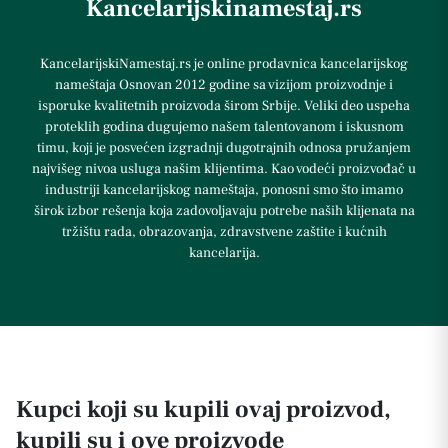
Kancelarijskinamestaj.rs
KancelarijskiNamestaj.rs je online prodavnica kancelarijskog
nameštaja Osnovan 2012 godine sa vizijom proizvodnje i
isporuke kvalitetnih proizvoda širom Srbije. Veliki deo uspeha
proteklih godina dugujemo našem talentovanom i iskusnom
timu, koji je posvećen izgradnji dugotrajnih odnosa pružanjem
najvišeg nivoa usluga našim klijentima. Kao vodeći proizvođač u
industriji kancelarijskog nameštaja, ponosni smo što imamo
širok izbor rešenja koja zadovoljavaju potrebe naših klijenata na
tržištu rada, obrazovanja, zdravstvene zaštite i kućnih
kancelarija.
Kupci koji su kupili ovaj proizvod,
kupili su i ove proizvode