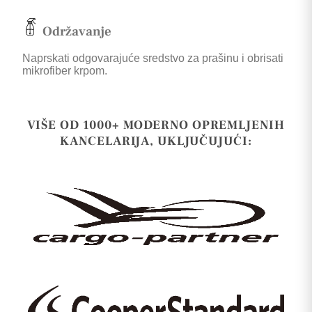
Održavanje
Naprskati odgovarajuće sredstvo za prašinu i obrisati
mikrofiber krpom.
VIŠE OD 1000+ MODERNO OPREMLJENIH
KANCELARIJA, UKLJUČUJUĆI: