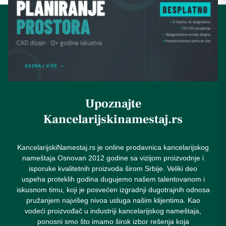
Upoznajte
Kancelarijskinamestaj.rs
KancelarijskiNamestaj.rs je online prodavnica kancelarijskog
nameštaja Osnovan 2012 godine sa vizijom proizvodnje i
isporuke kvalitetnih proizvoda širom Srbije. Veliki deo
uspeha proteklih godina dugujemo našem talentovanom i
iskusnom timu, koji je posvećen izgradnji dugotrajnih odnosa
pružanjem najvišeg nivoa usluga našim klijentima. Kao
vodeći proizvođač u industriji kancelarijskog nameštaja,
ponosni smo što imamo širok izbor rešenja koja