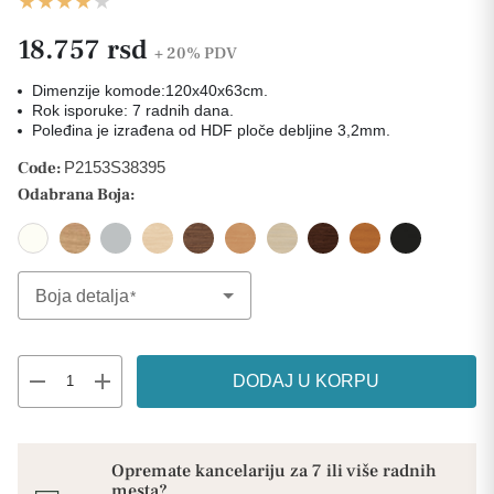
18.757 rsd
+ 20%
PDV
Dimenzije komode:120x40x63cm.
Rok isporuke: 7 radnih dana.
Poleđina je izrađena od HDF ploče debljine 3,2mm.
Code:
P2153S38395
Odabrana Boja:
Boja detalja
Select Option
remove
add
DODAJ U KORPU
Opremate kancelariju za 7 ili više radnih
mesta?