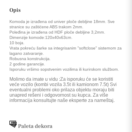
Opis
Komoda je izrađena od univer ploče debljine 18mm. Sve
stranice su zaštićene ABS trakom 2mm.
Poleđina je izrađena od HDF ploče debljine 3,2mm.
Dimenzije komode:120x40x63cm.
10 boja.
Vrata pokreću šarke sa integrisanim "softclose" sistemom za
lagano zatvaranje.
Robusna konstrukcija.
2 godine garancije.
Isporuku vršimo sopstvenim vozilima ili kurirskom službom.
Molimo da imate u vidu :Za isporuku će se koristiti
veće vozilo (kombi vozila 3.5t ili kamionom 7.5t) Svi
eventualni problemi oko prilaza objektu moraju biti
unapred rešeni i odgovornost su kupca. Za više
informacija konsultujte naše eksperte za nameštaj.
Paleta dekora