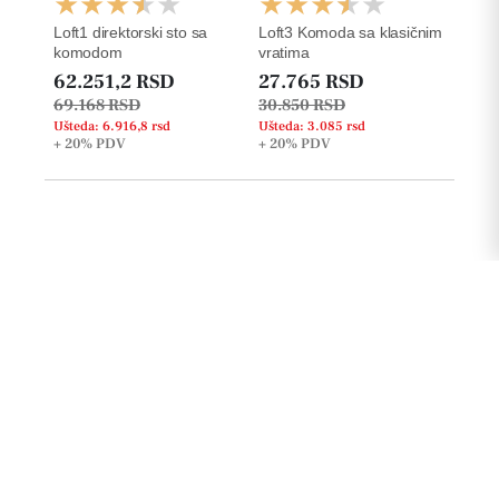
Loft1 direktorski sto sa
Loft3 Komoda sa klasičnim
komodom
vratima
62.251,2 RSD
27.765 RSD
69.168 RSD
30.850 RSD
Ušteda: 6.916,8 rsd
Ušteda: 3.085 rsd
+ 20%
PDV
+ 20%
PDV