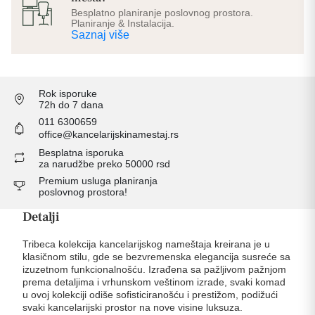
Besplatno planiranje poslovnog prostora.
Planiranje & Instalacija.
Saznaj više
Rok isporuke
72h do 7 dana
011 6300659
office@kancelarijskinamestaj.rs
Besplatna isporuka
za narudžbe preko 50000 rsd
Premium usluga planiranja
poslovnog prostora!
Detalji
Tribeca kolekcija kancelarijskog nameštaja kreirana je u
klasičnom stilu, gde se bezvremenska elegancija susreće sa
izuzetnom funkcionalnošću. Izrađena sa pažljivom pažnjom
prema detaljima i vrhunskom veštinom izrade, svaki komad
u ovoj kolekciji odiše sofisticiranošću i prestižom, podižući
svaki kancelarijski prostor na nove visine luksuza.