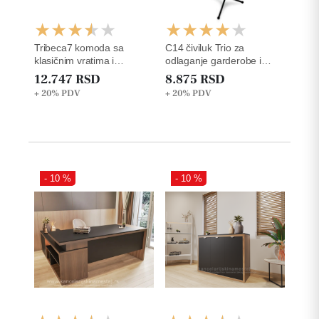
Tribeca7 komoda sa
C14 čiviluk Trio za
klasičnim vratima i
odlaganje garderobe i
otvorenom policom
kišobrana
12.747 RSD
8.875 RSD
+ 20%
PDV
+ 20%
PDV
- 10 %
- 10 %