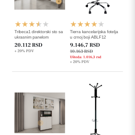
Tribeca1 direktorski sto sa
Tierra kancelarijska fotelja
ukrasnim panelom
u crnoj boji ABLF12
20.112 RSD
9.146,7 RSD
+ 20%
PDV
10.163 RSD
Ušteda: 1.016,3 rsd
+ 20%
PDV