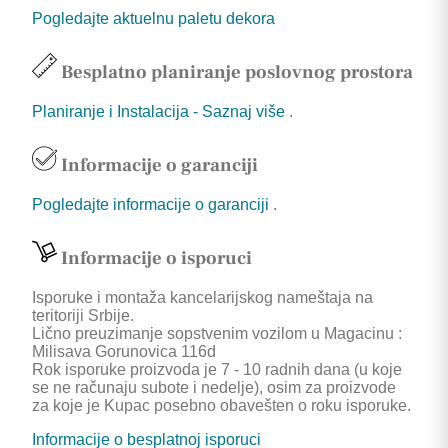
Pogledajte aktuelnu paletu dekora
Besplatno planiranje poslovnog prostora
Planiranje i Instalacija - Saznaj više
.
Informacije o garanciji
Pogledajte informacije o garanciji
.
Informacije o isporuci
Isporuke i montaža kancelarijskog nameštaja na
teritoriji Srbije.
Lično preuzimanje sopstvenim vozilom u Magacinu :
Milisava Gorunovica 116d
Rok isporuke proizvoda je 7 - 10 radnih dana (u koje
se ne računaju subote i nedelje), osim za proizvode
za koje je Kupac posebno obavešten o roku isporuke.
Informacije o besplatnoj isporuci