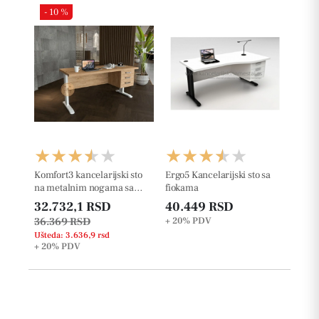
- 10 %
Komfort3 kancelarijski sto
Ergo5 Kancelarijski sto sa
na metalnim nogama sa
fiokama
fiokama
32.732,1 RSD
40.449 RSD
36.369 RSD
+ 20%
PDV
Ušteda: 3.636,9 rsd
+ 20%
PDV