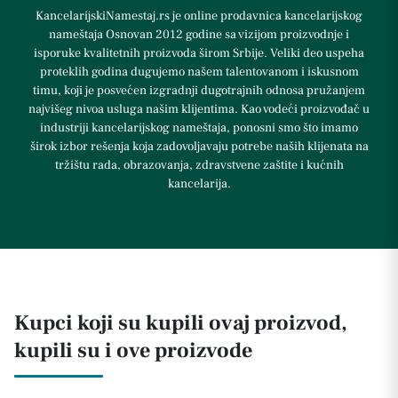
KancelarijskiNamestaj.rs je online prodavnica kancelarijskog
nameštaja Osnovan 2012 godine sa vizijom proizvodnje i
isporuke kvalitetnih proizvoda širom Srbije. Veliki deo uspeha
proteklih godina dugujemo našem talentovanom i iskusnom
timu, koji je posvećen izgradnji dugotrajnih odnosa pružanjem
najvišeg nivoa usluga našim klijentima. Kao vodeći proizvođač u
industriji kancelarijskog nameštaja, ponosni smo što imamo
širok izbor rešenja koja zadovoljavaju potrebe naših klijenata na
tržištu rada, obrazovanja, zdravstvene zaštite i kućnih
kancelarija.
Kupci koji su kupili ovaj proizvod,
kupili su i ove proizvode