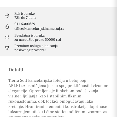
Rok isporuke
72h do 7 dana
011 6300659
office@kancelarijskinamestaj.rs
Besplatna isporuka
za narudžbe preko 50000 rsd
Premium usluga planiranja
poslovnog prostora!
Detalji
Tierra Soft kancelarijska fotelja u beloj boji
ABLF12A osmišljena je kao spoj praktičnosti i vizuelne
elegancije. Opremljena je funkcijom podešavanja
visine i ljuljanja, kao i stabilnim fiksnim
rukonaslonima, dok točkići omogućavaju lako
kretanje. Hromirani elementi i konstrukcija doprinose
luksuznijem utisku i čine stolicu odličnim izborom za
savremene poslovne enterijere.