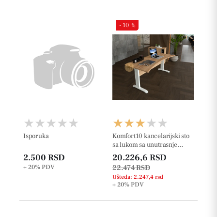
- 10 %
Isporuka
Komfort10 kancelarijski sto
sa lukom sa unutrasnje
strane
2.500 RSD
20.226,6 RSD
+ 20%
PDV
22.474 RSD
Ušteda: 2.247,4 rsd
+ 20%
PDV