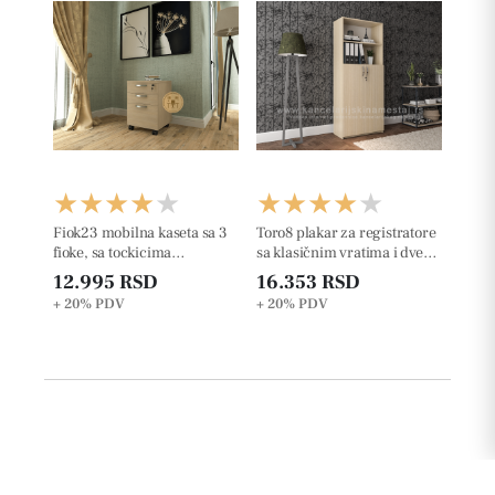
Fiok23 mobilna kaseta sa 3
Toro8 plakar za registratore
fioke, sa tockicima
sa klasičnim vratima i dve
š42xd50xv63cm
otvorene police
12.995 RSD
16.353 RSD
+ 20%
PDV
+ 20%
PDV