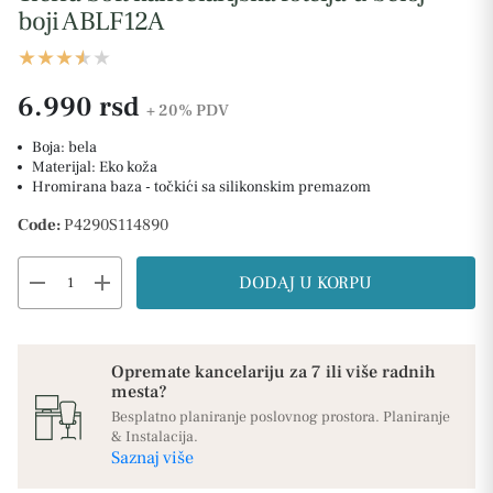
boji ABLF12A
6.990 rsd
+ 20%
PDV
Boja: bela
Materijal: Eko koža
Hromirana baza - točkići sa silikonskim premazom
Code:
P4290S114890
remove
add
DODAJ U KORPU
Opremate kancelariju za 7 ili više radnih
mesta?
Besplatno planiranje poslovnog prostora. Planiranje
& Instalacija.
Saznaj više