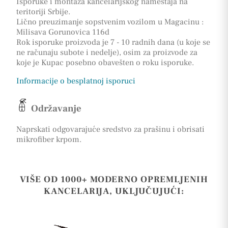
Isporuke i montaža kancelarijskog nameštaja na
teritoriji Srbije.
Lično preuzimanje sopstvenim vozilom u Magacinu :
Milisava Gorunovica 116d
Rok isporuke proizvoda je 7 - 10 radnih dana (u koje se
ne računaju subote i nedelje), osim za proizvode za
koje je Kupac posebno obavešten o roku isporuke.
Informacije o besplatnoj isporuci
Održavanje
Naprskati odgovarajuće sredstvo za prašinu i obrisati
mikrofiber krpom.
VIŠE OD 1000+ MODERNO OPREMLJENIH
KANCELARIJA, UKLJUČUJUĆI: