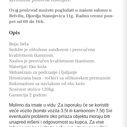
Ovaj proizvod možete pogledati u našem salonu u
Belvilu, Djordja Stanojevica 11g. Radno vreme pon-
pet od 08 do 16h.
Opis
Boja: bela
Sedište je obloženo sunđerom i presvučena
kvalitetnom tkaninom.
Naslon je presvučen kvalitetnom tkaninom.
Materijal: Eko koža
Mehanizam za podizanje i ljuljanje
Hromirana baza - točkići sa silikonskim premazom
Rukonasloni sa navlakom od eko kože
Nosivost stolice 120kg.
Garancija 2 godine.
Molimo da imate u vidu :Za isporuku će se koristiti
veće vozilo (kombi vozila 3.5t ili kamionom 7.5t) Svi
eventualni problemi oko prilaza objektu moraju biti
unapred rešeni i odgovornost su kupca. Za vise