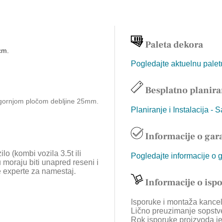
Paleta dekora
cm.
Pogledajte aktuelnu pale
Besplatno planira
 gornjom pločom debljine 25mm.
Planiranje i Instalacija - 
Informacije o gara
lo (kombi vozila 3.5t ili
Pogledajte informacije o 
 moraju biti unapred reseni i
e experte za namestaj.
Informacije o isp
Isporuke i montaža kancela
Lično preuzimanje sopstv
Rok isporuke proizvoda je