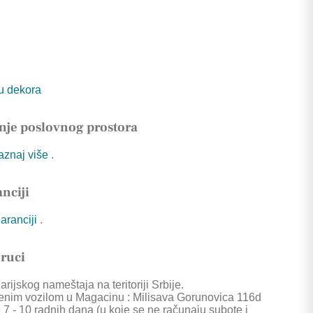
tu dekora
nje poslovnog prostora
Saznaj više
.
nciji
garanciji
.
oruci
rijskog nameštaja na teritoriji Srbije.
enim vozilom u Magacinu : Milisava Gorunovica 116d
 7 - 10 radnih dana (u koje se ne računaju subote i