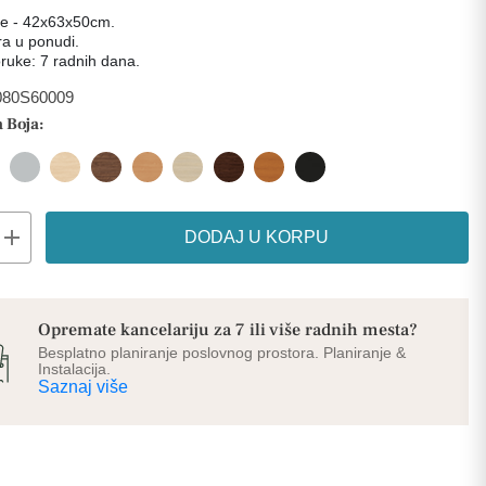
je - 42x63x50cm.
a u ponudi.
ruke: 7 radnih dana.
080S60009
 Boja:
add
DODAJ U KORPU
Opremate kancelariju za 7 ili više radnih mesta?
Besplatno planiranje poslovnog prostora. Planiranje &
Instalacija.
Saznaj više