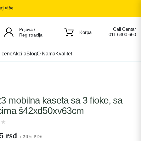
aj više
Call Centar
Prijava /
Korpa
011 6300 660
Registracija
e cene
Akcija
Blog
O Nama
Kvalitet
3 mobilna kaseta sa 3 fioke, sa
icima š42xd50xv63cm
5 rsd
+ 20%
PDV