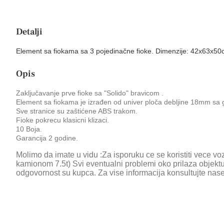
Detalji
Element sa fiokama sa 3 pojedinačne fioke. Dimenzije: 42x63x50
Opis
Zaključavanje prve fioke sa "Solido" bravicom .
Element sa fiokama je izrađen od univer ploča debljine 18mm sa
Sve stranice su zaštićene ABS trakom.
Fioke pokrecu klasicni klizaci.
10 Boja.
Garancija 2 godine.
Molimo da imate u vidu :Za isporuku ce se koristiti vece vozi
kamionom 7.5t) Svi eventualni problemi oko prilaza objektu
odgovornost su kupca. Za vise informacija konsultujte nas