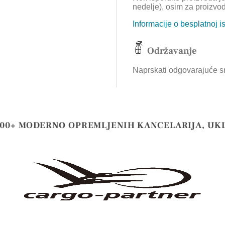
nedelje), osim za proizvo
Informacije o besplatnoj i
Održavanje
Naprskati odgovarajuće sre
000+ MODERNO OPREMLJENIH KANCELARIJA, UK