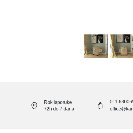
011 63006
Rok isporuke
72h do 7 dana
office@kan