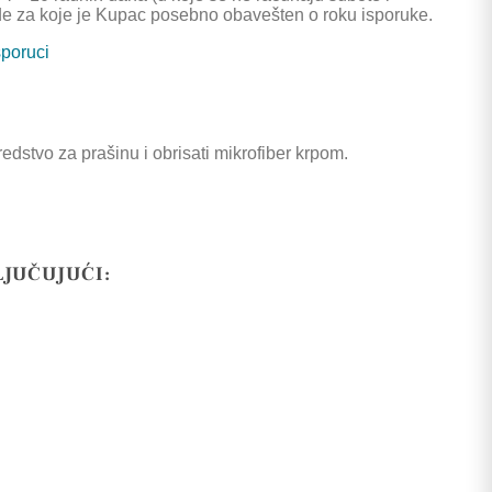
de za koje je Kupac posebno obavešten o roku isporuke.
sporuci
dstvo za prašinu i obrisati mikrofiber krpom.
LJUČUJUĆI: