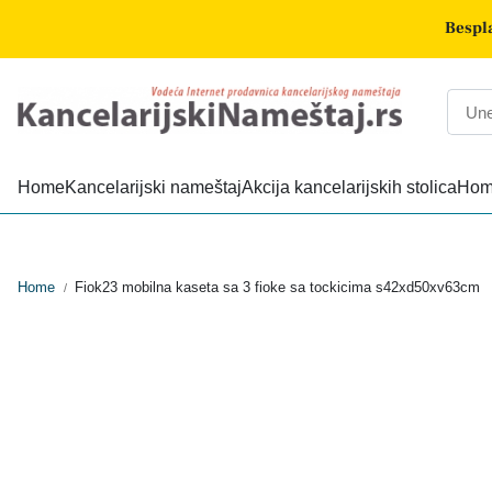
Bespla
Home
Kancelarijski nameštaj
Akcija kancelarijskih stolica
Home
Home
Fiok23 mobilna kaseta sa 3 fioke sa tockicima s42xd50xv63cm
/