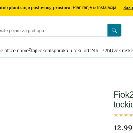
tno planiranje poslovnog prostora.
Planiranje & Instalacija!
Sazn
 office nameštaj
Dekori
Isporuka u roku od 24h i 72h
Uvek nisk
Fiok2
tock
12.99