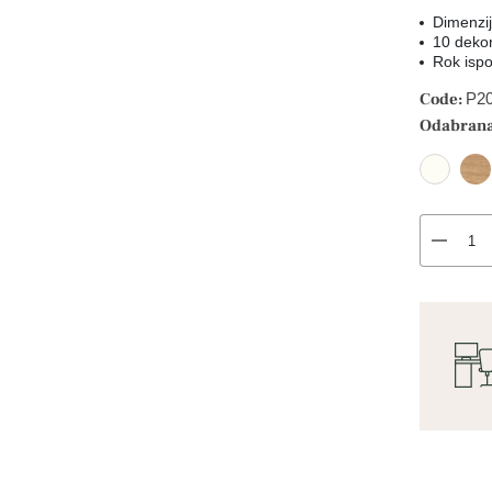
Dimenzi
10 dekor
Rok ispo
Code:
P2
Odabrana
remove