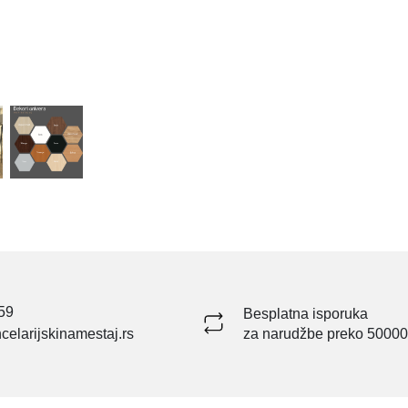
59
Besplatna isporuka
celarijskinamestaj.rs
za narudžbe preko 50000