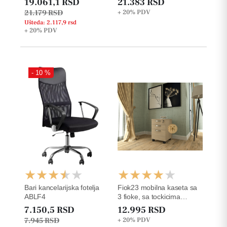
19.061,1 RSD
21.383 RSD
21.179 RSD
+ 20%
PDV
Ušteda: 2.117,9 rsd
+ 20%
PDV
- 10 %
Bari kancelarijska fotelja
Fiok23 mobilna kaseta sa
ABLF4
3 fioke, sa tockicima
š42xd50xv63cm
7.150,5 RSD
12.995 RSD
7.945 RSD
+ 20%
PDV