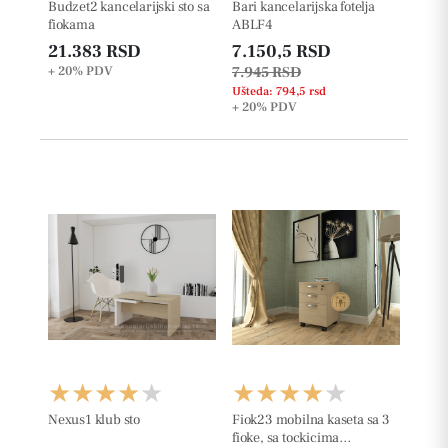
Budzet2 kancelarijski sto sa
Bari kancelarijska fotelja
fiokama
ABLF4
21.383 RSD
7.150,5 RSD
+ 20%
PDV
7.945 RSD
Ušteda: 794,5 rsd
+ 20%
PDV
Nexus1 klub sto
Fiok23 mobilna kaseta sa 3
fioke, sa tockicima