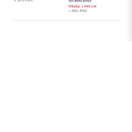
+ 20%
PDV
10.400 RSD
Ušteda: 1.040 rsd
+ 20%
PDV