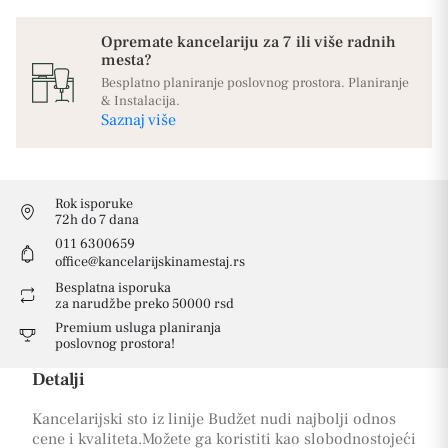
Opremate kancelariju za 7 ili više radnih
mesta?
Besplatno planiranje poslovnog prostora. Planiranje
& Instalacija.
Saznaj više
Rok isporuke
72h do 7 dana
011 6300659
office@kancelarijskinamestaj.rs
Besplatna isporuka
za narudžbe preko 50000 rsd
Premium usluga planiranja
poslovnog prostora!
Detalji
Kancelarijski sto iz linije Budžet nudi najbolji odnos
cene i kvaliteta.Možete ga koristiti kao slobodnostojeći