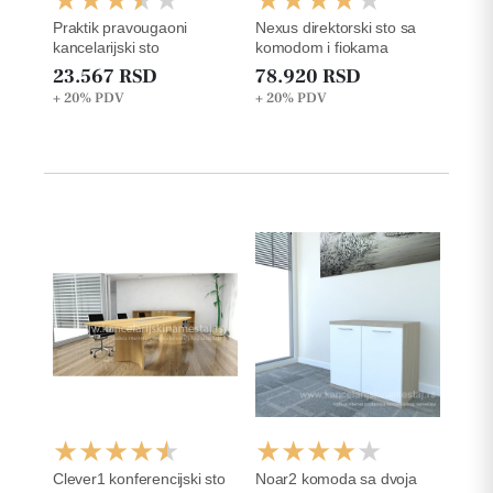
Praktik pravougaoni
Nexus direktorski sto sa
kancelarijski sto
komodom i fiokama
23.567 RSD
78.920 RSD
+ 20%
PDV
+ 20%
PDV
Clever1 konferencijski sto
Noar2 komoda sa dvoja