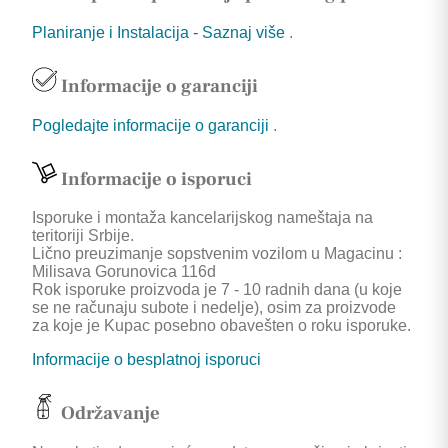
Planiranje i Instalacija - Saznaj više
.
Informacije o garanciji
Pogledajte informacije o garanciji
.
Informacije o isporuci
Isporuke i montaža kancelarijskog nameštaja na
teritoriji Srbije.
Lično preuzimanje sopstvenim vozilom u Magacinu :
Milisava Gorunovica 116d
Rok isporuke proizvoda je 7 - 10 radnih dana (u koje
se ne računaju subote i nedelje), osim za proizvode
za koje je Kupac posebno obavešten o roku isporuke.
Informacije o besplatnoj isporuci
Održavanje