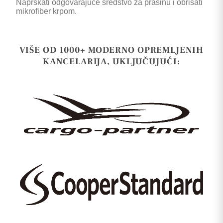
Naprskati odgovarajuće sredstvo za prašinu i obrisati
mikrofiber krpom.
VIŠE OD 1000+ MODERNO OPREMLJENIH
KANCELARIJA, UKLJUČUJUĆI: