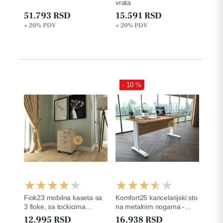
vrata
51.793 RSD
15.591 RSD
+ 20%
PDV
+ 20%
PDV
- 10 %
Fiok23 mobilna kaseta sa
Komfort25 kancelarijski sto
3 fioke, sa tockicima
na metalnim nogama -
š42xd50xv63cm
25mm
12.995 RSD
16.938 RSD