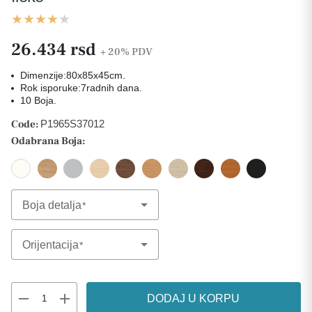
26.434 rsd
+ 20%
PDV
Dimenzije:80x85x45cm.
Rok isporuke:7radnih dana.
10 Boja.
Code:
P1965S37012
Odabrana Boja:
Boja detalja
Select Option
Orijentacija
Select Option
remove
add
DODAJ U KORPU