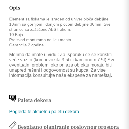
Opis
Element sa fiokama je izrađen od univer ploča debljine
18mm sa gornjom i donjom pločom debljine 36mm. Sve
stranice su zaštičene ABS trakom.
10 Boja.
Proizvod montiramo na licu mesta.
Garancija 2 godine.
Molimo da imate u vidu : Za isporuku ce se koristiti
veće vozilo (kombi vozila 3.5t ili kamionom 7.5t) Svi
eventualni problemi oko prilaza objektu moraju biti
unapred rešeni i odgovornost su kupca. Za vise
informacija konsultujte naše eksperte za nameštaj.
Paleta dekora
Pogledajte aktuelnu paletu dekora
Besplatno planiranje poslovnog prostora