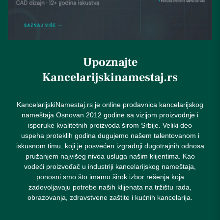
Upoznajte
Kancelarijskinamestaj.rs
KancelarijskiNamestaj.rs je online prodavnica kancelarijskog
nameštaja Osnovan 2012 godine sa vizijom proizvodnje i
isporuke kvalitetnih proizvoda širom Srbije. Veliki deo
uspeha proteklih godina dugujemo našem talentovanom i
iskusnom timu, koji je posvećen izgradnji dugotrajnih odnosa
pružanjem najvišeg nivoa usluga našim klijentima. Kao
vodeći proizvođač u industriji kancelarijskog nameštaja,
ponosni smo što imamo širok izbor rešenja koja
zadovoljavaju potrebe naših klijenata na tržištu rada,
obrazovanja, zdravstvene zaštite i kućnih kancelarija.