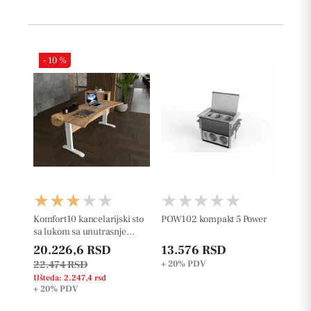
- 10 %
Komfort10 kancelarijski sto
POW102 kompakt 5 Power
sa lukom sa unutrasnje
strane
20.226,6 RSD
13.576 RSD
22.474 RSD
+ 20%
PDV
Ušteda: 2.247,4 rsd
+ 20%
PDV