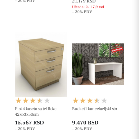
+ 20%
PDV
21.179 RSD
Ušteda: 2.117,9 rsd
+ 20%
PDV
Fiok4 kaseta sa tri fioke -
Budzet1 kancelarijski sto
42x63x50cm
15.567 RSD
9.470 RSD
+ 20%
PDV
+ 20%
PDV