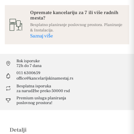
Opremate kancelariju za 7 ili više radnih
mesta?
Besplatno planiranje poslovnog prostora. Planiranje
& Instalacija.
Saznaj više
Rok isporuke
72h do 7 dana
011 6300659
office@kancelarijskinamestaj.rs
Besplatna isporuka
za narudžbe preko 50000 rsd
Premium usluga planiranja
poslovnog prostora!
Detalji