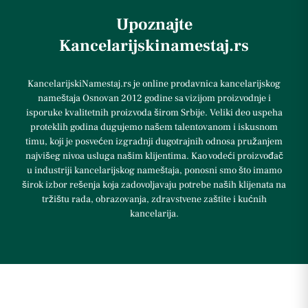
Upoznajte
Kancelarijskinamestaj.rs
KancelarijskiNamestaj.rs je online prodavnica kancelarijskog
nameštaja Osnovan 2012 godine sa vizijom proizvodnje i
isporuke kvalitetnih proizvoda širom Srbije. Veliki deo uspeha
proteklih godina dugujemo našem talentovanom i iskusnom
timu, koji je posvećen izgradnji dugotrajnih odnosa pružanjem
najvišeg nivoa usluga našim klijentima. Kao vodeći proizvođač
u industriji kancelarijskog nameštaja, ponosni smo što imamo
širok izbor rešenja koja zadovoljavaju potrebe naših klijenata na
tržištu rada, obrazovanja, zdravstvene zaštite i kućnih
kancelarija.