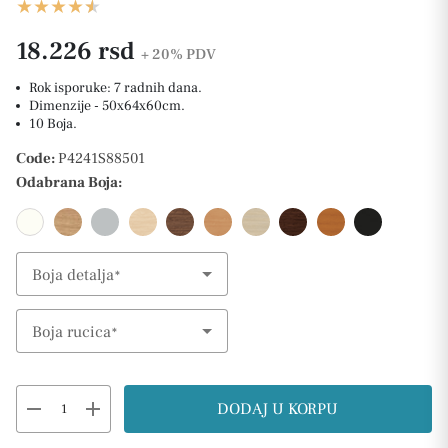
18.226 rsd
+ 20%
PDV
Rok isporuke: 7 radnih dana.
Dimenzije - 50x64x60cm.
10 Boja.
Code:
P4241S88501
Odabrana Boja:
Boja detalja
Select Option
Boja rucica
Select Option
remove
add
DODAJ U KORPU