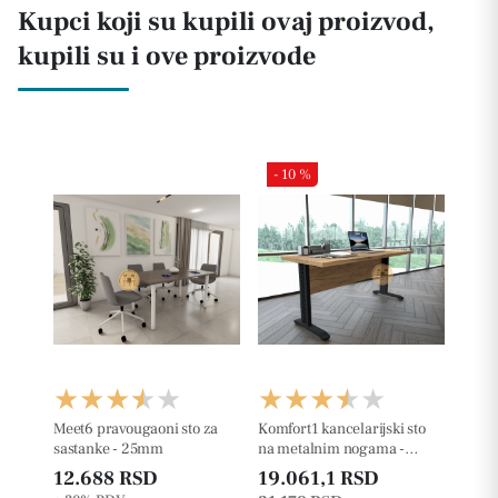
Kupci koji su kupili ovaj proizvod,
kupili su i ove proizvode
- 10 %
Meet6 pravougaoni sto za
Komfort1 kancelarijski sto
sastanke - 25mm
na metalnim nogama -
36mm
12.688 RSD
19.061,1 RSD