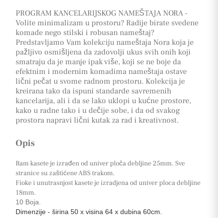
PROGRAM KANCELARIJSKOG NAMEŠTAJA NORA -
Volite minimalizam u prostoru? Radije birate svedene
komade nego stilski i robusan nameštaj?
Predstavljamo Vam kolekciju nameštaja Nora koja je
pažljivo osmišljena da zadovolji ukus svih onih koji
smatraju da je manje ipak više, koji se ne boje da
efektnim i modernim komadima nameštaja ostave
lični pečat u svome radnom prostoru. Kolekcija je
kreirana tako da ispuni standarde savremenih
kancelarija, ali i da se lako uklopi u kućne prostore,
kako u radne tako i u dečije sobe, i da od svakog
prostora napravi lični kutak za rad i kreativnost.
Opis
Ram kasete je izrađen od univer ploča debljine 25mm. Sve
stranice su zaštićene ABS trakom.
Fioke i unutrasnjost kasete je izradjena od univer ploca debljine
18mm.
10 Boja.
Dimenzije - širina 50 x visina 64 x dubina 60cm.