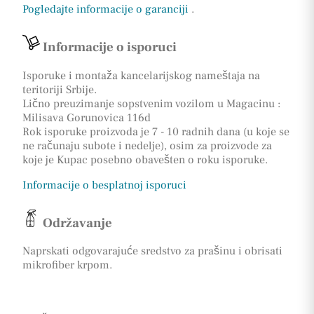
Pogledajte informacije o garanciji
.
Informacije o isporuci
Isporuke i montaža kancelarijskog nameštaja na
teritoriji Srbije.
Lično preuzimanje sopstvenim vozilom u Magacinu :
Milisava Gorunovica 116d
Rok isporuke proizvoda je 7 - 10 radnih dana (u koje se
ne računaju subote i nedelje), osim za proizvode za
koje je Kupac posebno obavešten o roku isporuke.
Informacije o besplatnoj isporuci
Održavanje
Naprskati odgovarajuće sredstvo za prašinu i obrisati
mikrofiber krpom.