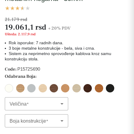
21.179 rsd
19.061,1 rsd
+ 20%
PDV
Ušteda: 2.117,9 rsd
Rok isporuke: 7 radnih dana.
3 boje metalne konstrukcije - bela, siva i crna.
Sistem za neprimetno sprovođenje kablova kroz samu
konstrukciju stola.
Code:
P1572S690
Odabrana Boja:
Veličina
Select Option
Boja konstrukcije
Select Option