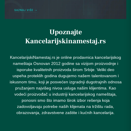
Upoznajte
Kancelarijskinamestaj.rs
KancelarijskiNamestaj.rs je online prodavnica kancelarijskog
nameštaja Osnovan 2012 godine sa vizijom proizvodnje i
isporuke kvalitetnih proizvoda širom Srbije. Veliki deo
uspeha proteklih godina dugujemo našem talentovanom i
iskusnom timu, koji je posvećen izgradnji dugotrajnih odnosa
pružanjem najvišeg nivoa usluga našim klijentima. Kao
vodeći proizvođač u industriji kancelarijskog nameštaja,
ponosni smo što imamo širok izbor rešenja koja
zadovoljavaju potrebe naših klijenata na tržištu rada,
obrazovanja, zdravstvene zaštite i kućnih kancelarija.