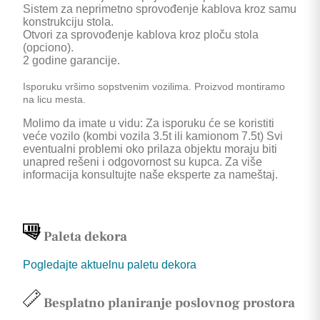
Sistem za neprimetno sprovođenje kablova kroz samu
konstrukciju stola.
Otvori za sprovođenje kablova kroz ploču stola
(opciono).
2 godine garancije.
Isporuku vršimo sopstvenim vozilima. Proizvod montiramo
na licu mesta.
Molimo da imate u vidu: Za isporuku će se koristiti
veće vozilo (kombi vozila 3.5t ili kamionom 7.5t) Svi
eventualni problemi oko prilaza objektu moraju biti
unapred rešeni i odgovornost su kupca. Za više
informacija konsultujte naše eksperte za nameštaj.
Paleta dekora
Pogledajte aktuelnu paletu dekora
Besplatno planiranje poslovnog prostora