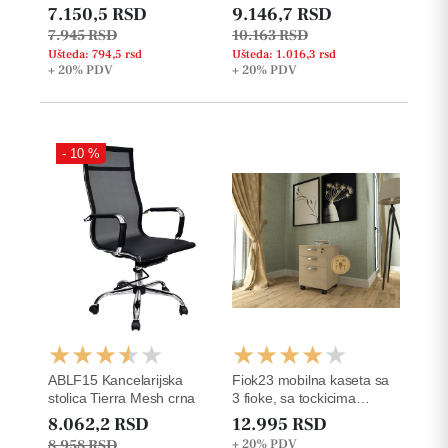
7.150,5 RSD
9.146,7 RSD
7.945 RSD
10.163 RSD
Ušteda: 794,5 rsd
Ušteda: 1.016,3 rsd
+ 20%
PDV
+ 20%
PDV
- 10 %
ABLF15 Kancelarijska
Fiok23 mobilna kaseta sa
stolica Tierra Mesh crna
3 fioke, sa tockicima
š42xd50xv63cm
8.062,2 RSD
12.995 RSD
8.958 RSD
+ 20%
PDV