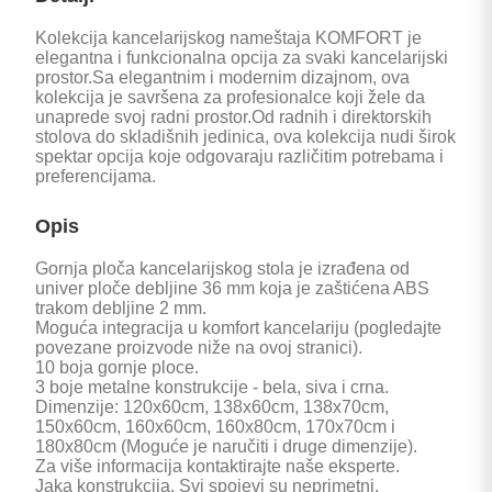
Kolekcija kancelarijskog nameštaja KOMFORT je
elegantna i funkcionalna opcija za svaki kancelarijski
prostor.Sa elegantnim i modernim dizajnom, ova
kolekcija je savršena za profesionalce koji žele da
unaprede svoj radni prostor.Od radnih i direktorskih
stolova do skladišnih jedinica, ova kolekcija nudi širok
spektar opcija koje odgovaraju različitim potrebama i
preferencijama.
Opis
Gornja ploča kancelarijskog stola je izrađena od
univer ploče debljine 36 mm koja je zaštićena ABS
trakom debljine 2 mm.
Moguća integracija u komfort kancelariju (pogledajte
povezane proizvode niže na ovoj stranici).
10 boja gornje ploce.
3 boje metalne konstrukcije - bela, siva i crna.
Dimenzije: 120x60cm, 138x60cm, 138x70cm,
150x60cm, 160x60cm, 160x80cm, 170x70cm i
180x80cm (Moguće je naručiti i druge dimenzije).
Za više informacija kontaktirajte naše eksperte.
Jaka konstrukcija. Svi spojevi su neprimetni.