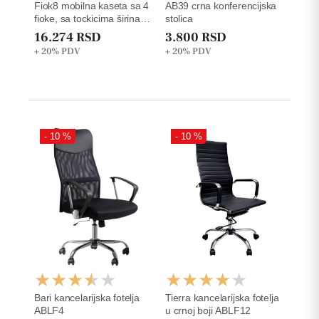
Fiok8 mobilna kaseta sa 4
AB39 crna konferencijska
fioke, sa tockicima širina
stolica
42x50x63cm
16.274 RSD
3.800 RSD
+ 20%
PDV
+ 20%
PDV
- 10 %
- 10 %
Bari kancelarijska fotelja
Tierra kancelarijska fotelja
ABLF4
u crnoj boji ABLF12