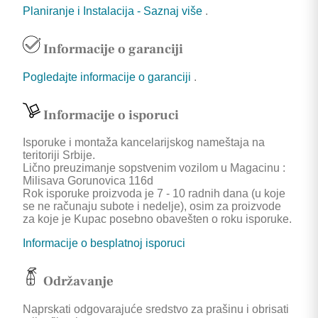
Planiranje i Instalacija - Saznaj više
.
Informacije o garanciji
Pogledajte informacije o garanciji
.
Informacije o isporuci
Isporuke i montaža kancelarijskog nameštaja na
teritoriji Srbije.
Lično preuzimanje sopstvenim vozilom u Magacinu :
Milisava Gorunovica 116d
Rok isporuke proizvoda je 7 - 10 radnih dana (u koje
se ne računaju subote i nedelje), osim za proizvode
za koje je Kupac posebno obavešten o roku isporuke.
Informacije o besplatnoj isporuci
Održavanje
Naprskati odgovarajuće sredstvo za prašinu i obrisati