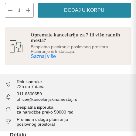
remove
add
DODAJ U KORPU
Opremate kancelariju za 7 ili više radnih
mesta?
Besplatno planiranje poslovnog prostora.
Planiranje & Instalacija.
Saznaj više
Rok isporuke
72h do 7 dana
011 6300659
office@kancelarijskinamestaj.rs
Besplatna isporuka
za narudžbe preko 50000 rsd
Premium usluga planiranja
poslovnog prostora!
Detalji