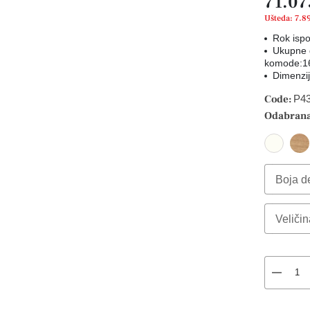
71.07
Ušteda: 7.8
Rok ispo
Ukupne d
komode:1
Dimenzi
Code:
P4
Odabrana
Boja de
Select 
Veličin
Select 
remove