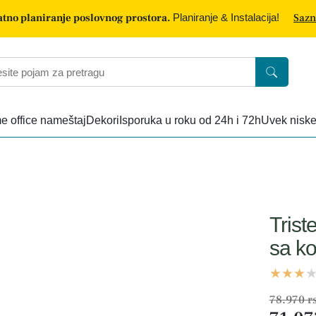
tno planiranje poslovnog prostora.
Planiranje & Instalacija!
Sazn
 office nameštaj
Dekori
Isporuka u roku od 24h i 72h
Uvek nisk
Trist
sa k
78.970 r