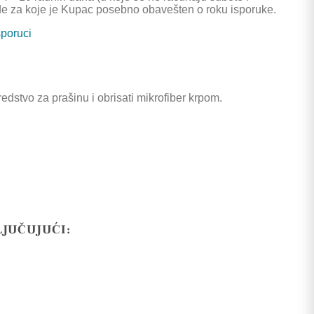
de za koje je Kupac posebno obavešten o roku isporuke.
sporuci
dstvo za prašinu i obrisati mikrofiber krpom.
LJUČUJUĆI: