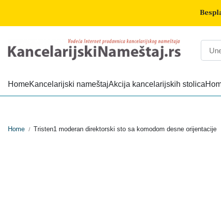
Bespla
Home
Kancelarijski nameštaj
Akcija kancelarijskih stolica
Home
Home
Tristen1 moderan direktorski sto sa komodom desne orijentacije
/