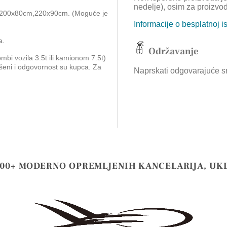
nedelje), osim za proizvo
,200x80cm,220x90cm. (Moguće je
Informacije o besplatnoj i
a.
Održavanje
ombi vozila 3.5t ili kamionom 7.5t)
ešeni i odgovornost su kupca. Za
Naprskati odgovarajuće sre
000+ MODERNO OPREMLJENIH KANCELARIJA, UK