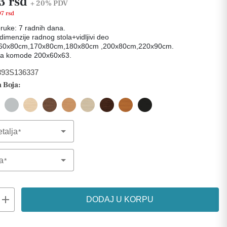
3 rsd
+ 20%
PDV
97 rsd
ruke: 7 radnih dana.
imenzije radnog stola+vidljivi deo
60x80cm,170x80cm,180x80cm ,200x80cm,220x90cm.
ja komode 200x60x63.
393S136337
 Boja:
talja
Option
a
Option
add
DODAJ U KORPU