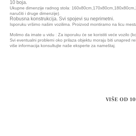
10 boja.
Ukupne dimenzije radnog stola: 160x80cm,170x80cm,180x80cm
naručiti i druge dimenzije).
Robusna konstrukcija. Svi spojevi su neprimetni.
Isporuku vršimo našim vozilima. Proizvod montiramo na licu mest
Molimo da imate u vidu : Za isporuku će se koristiti veće vozilo (k
Svi eventualni problemi oko prilaza objektu moraju biti unapred r
više informacija konsultujte naše eksperte za nameštaj.
VIŠE OD 1