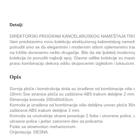
Detalji
DIREKTORSKI PROGRAM KANCELARIJSKOG NAMEŠTAJA TRIST
Vam predstavimo novu kolekciju ekskluzivnog kabinetskog nameštaja
potrudili smo se da elegantnim i modernim stilom oplemenimo trad
na tržište donesemo nešto drugačije. Bilo da ste ljubitelj moderno
kolekcija će ponuditi najbolji spoj. Glavne odlike kolekcije su masiv
pravu kombinaciju dekora odišu skupocenim izgledom i luksuzom
Opis
Gornja ploča i konstrukcija stola su izrađene od kombinacije više 
18mm.Sve stranice ploča su zaštićene ABS trakom debljine 2 mm
Dimenzija komode 200x60x63cm.
Komoda je izrađena od kombinacije više debljina univer ploča 3
zaštićene ABS trakom debljine 2 mm.
Komoda sa unutrašnje strane poseduje 2 fioke i otvorene police, 
ukrasne police i jedan zatvoreni deo sa policama.
Fioke sa slowmotion mehanizmom.
Orijentacija: DESNA.