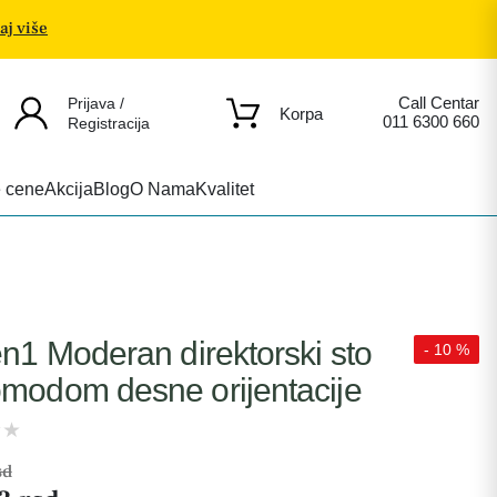
aj više
Call Centar
Prijava /
Korpa
011 6300 660
Registracija
e cene
Akcija
Blog
O Nama
Kvalitet
en1 Moderan direktorski sto
- 10 %
omodom desne orijentacije
sd