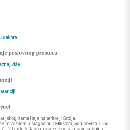
tu dekora
nje poslovnog prostora
Saznaj više
.
nciji
garanciji
.
oruci
rijskog nameštaja na teritoriji Srbije.
enim vozilom u Magacinu : Milisava Gorunovica 116d
 7 - 10 radnih dana (u koje se ne računaju subote i