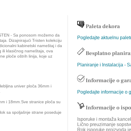
Paleta dekora
EN - Sa ponosom možemo da
Pogledajte aktuelnu pale
. Dizajnirajući Tristen kolekciju
icionalni kabinetski nameštaj i da
g ili klasičnog nameštaja, ova
Besplatno planira
ne ploče oštrih linija, koje uz
.
Planiranje i Instalacija - 
Informacije o gara
debljina univer ploča 36mm i
.
Pogledajte informacije o 
6mm i 18mm.Sve stranice ploča su
Informacije o isp
dok sa spoljašnje strane poseduje
Isporuke i montaža kancela
Lično preuzimanje sopstv
Rok isporuke proizvoda je