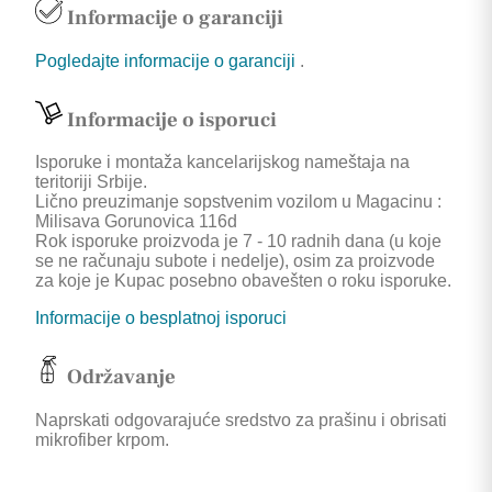
Informacije o garanciji
Pogledajte informacije o garanciji
.
Informacije o isporuci
Isporuke i montaža kancelarijskog nameštaja na
teritoriji Srbije.
Lično preuzimanje sopstvenim vozilom u Magacinu :
Milisava Gorunovica 116d
Rok isporuke proizvoda je 7 - 10 radnih dana (u koje
se ne računaju subote i nedelje), osim za proizvode
za koje je Kupac posebno obavešten o roku isporuke.
Informacije o besplatnoj isporuci
Održavanje
Naprskati odgovarajuće sredstvo za prašinu i obrisati
mikrofiber krpom.