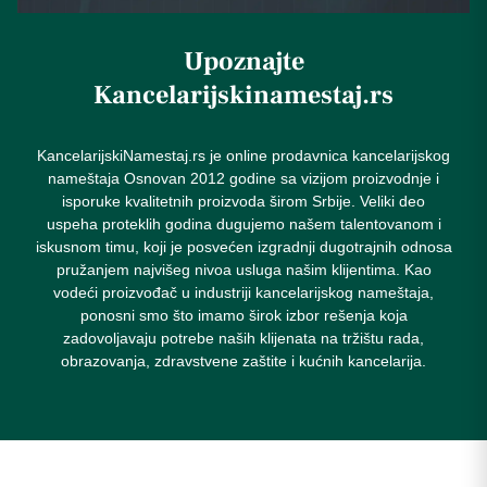
Upoznajte
Kancelarijskinamestaj.rs
KancelarijskiNamestaj.rs je online prodavnica kancelarijskog
nameštaja Osnovan 2012 godine sa vizijom proizvodnje i
isporuke kvalitetnih proizvoda širom Srbije. Veliki deo
uspeha proteklih godina dugujemo našem talentovanom i
iskusnom timu, koji je posvećen izgradnji dugotrajnih odnosa
pružanjem najvišeg nivoa usluga našim klijentima. Kao
vodeći proizvođač u industriji kancelarijskog nameštaja,
ponosni smo što imamo širok izbor rešenja koja
zadovoljavaju potrebe naših klijenata na tržištu rada,
obrazovanja, zdravstvene zaštite i kućnih kancelarija.