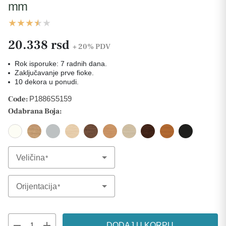
mm
20.338 rsd
+ 20%
PDV
Rok isporuke: 7 radnih dana.
Zaključavanje prve fioke.
10 dekora u ponudi.
Code:
P1886S5159
Odabrana Boja:
Veličina
Select Option
Orijentacija
Select Option
remove
add
DODAJ U KORPU