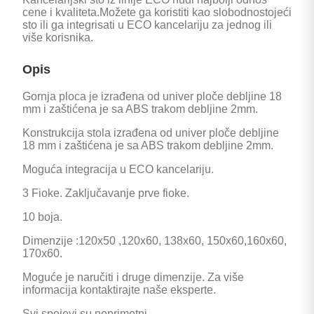
cene i kvaliteta.Možete ga koristiti kao slobodnostojeći
sto ili ga integrisati u ECO kancelariju za jednog ili
više korisnika.
Opis
Gornja ploca je izrađena od univer ploče debljine 18
mm i zaštićena je sa ABS trakom debljine 2mm.
Konstrukcija stola izrađena od univer ploče debljine
18 mm i zaštićena je sa ABS trakom debljine 2mm.
Moguća integracija u ECO kancelariju.
3 Fioke. Zaključavanje prve fioke.
10 boja.
Dimenzije :120x50 ,120x60, 138x60, 150x60,160x60,
170x60.
Moguće je naručiti i druge dimenzije. Za više
informacija kontaktirajte naše eksperte.
Svi spojevi su neprimetni.