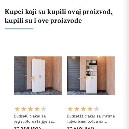
Kupci koji su kupili ovaj proizvod,
kupili su i ove proizvode
Budzet6 plakar za
Budzet11 plakar sa vratima
registratore i knjige sa
i otvorenim policama
ukrasnom lajsnom na
227.6cm
17.205 RSD
17.603 RSD