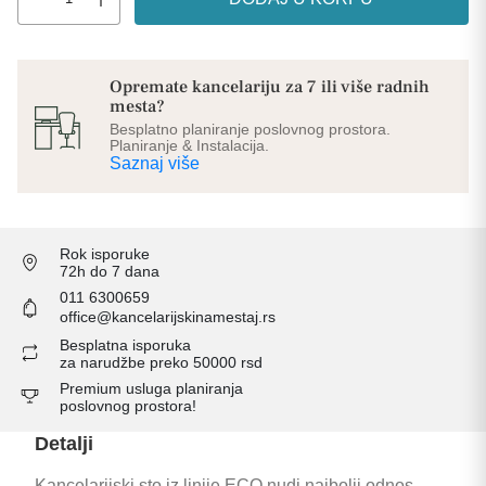
Opremate kancelariju za 7 ili više radnih
mesta?
Besplatno planiranje poslovnog prostora.
Planiranje & Instalacija.
Saznaj više
Rok isporuke
72h do 7 dana
011 6300659
office@kancelarijskinamestaj.rs
Besplatna isporuka
za narudžbe preko 50000 rsd
Premium usluga planiranja
poslovnog prostora!
Detalji
Kancelarijski sto iz linije ECO nudi najbolji odnos