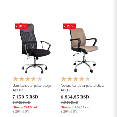
- 10 %
- 15 %
Bari kancelarijska fotelja
Novus kancelarijska stolica
ABLF4
ABLF8
7.150,5 RSD
6.834,85 RSD
7.945 RSD
8.041 RSD
Ušteda: 794,5 rsd
Ušteda: 1.206,15 rsd
+ 20%
PDV
+ 20%
PDV