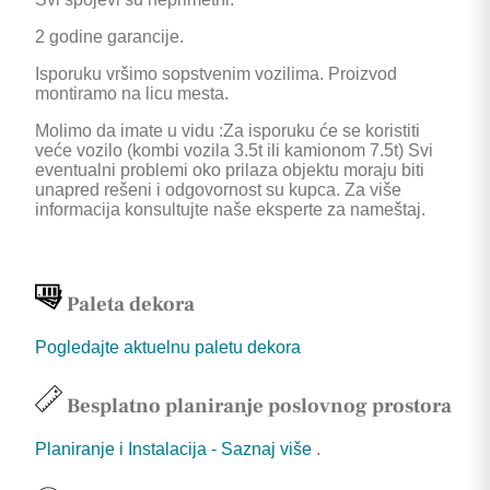
2 godine garancije.
Isporuku vršimo sopstvenim vozilima. Proizvod
montiramo na licu mesta.
Molimo da imate u vidu :Za isporuku će se koristiti
veće vozilo (kombi vozila 3.5t ili kamionom 7.5t) Svi
eventualni problemi oko prilaza objektu moraju biti
unapred rešeni i odgovornost su kupca. Za više
informacija konsultujte naše eksperte za nameštaj.
Paleta dekora
Pogledajte aktuelnu paletu dekora
Besplatno planiranje poslovnog prostora
Planiranje i Instalacija - Saznaj više
.