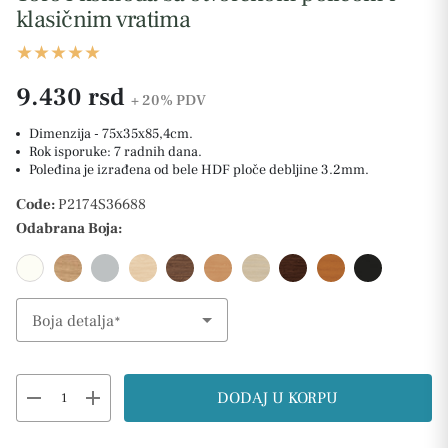
klasičnim vratima
9.430 rsd
+ 20%
PDV
Dimenzija - 75x35x85,4cm.
Rok isporuke: 7 radnih dana.
Poleđina je izrađena od bele HDF ploče debljine 3.2mm.
Code:
P2174S36688
Odabrana Boja:
Boja detalja
Select Option
remove
add
DODAJ U KORPU