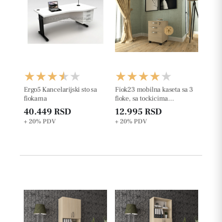
Ergo5 Kancelarijski sto sa
Fiok23 mobilna kaseta sa 3
fiokama
fioke, sa tockicima
š42xd50xv63cm
40.449 RSD
12.995 RSD
+ 20%
PDV
+ 20%
PDV