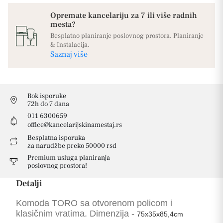
Opremate kancelariju za 7 ili više radnih
mesta?
Besplatno planiranje poslovnog prostora. Planiranje
& Instalacija.
Saznaj više
Rok isporuke
72h do 7 dana
011 6300659
office@kancelarijskinamestaj.rs
Besplatna isporuka
za narudžbe preko 50000 rsd
Premium usluga planiranja
poslovnog prostora!
Detalji
Komoda TORO sa otvorenom policom i
klasičnim vratima. Dimenzija -
75x3
5x85,4cm