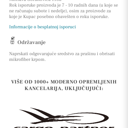
Rok isporuke proizvoda je 7 - 10 radnih dana (u koje se
ne računaju subote i nedelje), osim za proizvode za
koje je Kupac posebno obavešten o roku isporuke.
Informacije o besplatnoj isporuci
Održavanje
Naprskati odgovarajuće sredstvo za prašinu i obrisati
mikrofiber krpom.
VIŠE OD 1000+ MODERNO OPREMLJENIH
KANCELARIJA, UKLJUČUJUĆI: