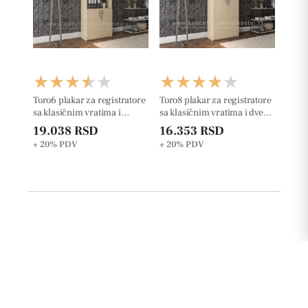
Toro6 plakar za registratore
Toro8 plakar za registratore
sa klasičnim vratima i
sa klasičnim vratima i dve
jednom otvorenom policom
otvorene police
19.038 RSD
16.353 RSD
+ 20%
PDV
+ 20%
PDV