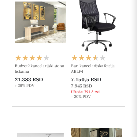
Budzet2 kancelarijski sto sa
Bari kancelarijska fotelja
fiokama
ABLF4
21.383 RSD
7.150,5 RSD
+ 20%
PDV
7.945 RSD
Ušteda: 794,5 rsd
+ 20%
PDV