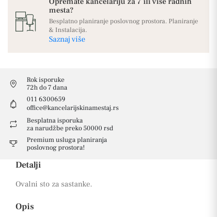
Opremate kancelariju za 7 ili više radnih
mesta?
Besplatno planiranje poslovnog prostora. Planiranje
& Instalacija.
Saznaj više
Rok isporuke
72h do 7 dana
011 6300659
office@kancelarijskinamestaj.rs
Besplatna isporuka
za narudžbe preko 50000 rsd
Premium usluga planiranja
poslovnog prostora!
Detalji
Ovalni sto za sastanke.
Opis