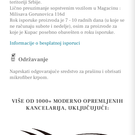
teritoriji Srbije.
Lično preuzimanje sopstvenim vozilom u Magacinu :
Milisava Gorunovica 116d
Rok isporuke proizvoda je 7 - 10 radnih dana (u koje se
ne računaju subote i nedelje), osim za proizvode za
koje je Kupac posebno obavešten o roku isporuke.
Informacije o besplatnoj isporuci
Održavanje
Naprskati odgovarajuće sredstvo za prašinu i obrisati
mikrofiber krpom.
VIŠE OD 1000+ MODERNO OPREMLJENIH
KANCELARIJA, UKLJUČUJUĆI: