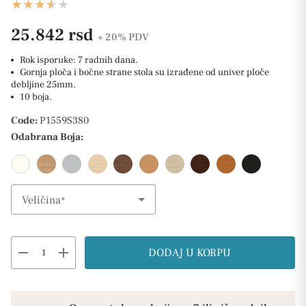
25.842 rsd
+ 20%
PDV
Rok isporuke: 7 radnih dana.
Gornja ploča i bočne strane stola su izrađene od univer ploče
debljine 25mm.
10 boja.
Code:
P1559S380
Odabrana Boja:
Veličina
Select Option
remove
add
DODAJ U KORPU