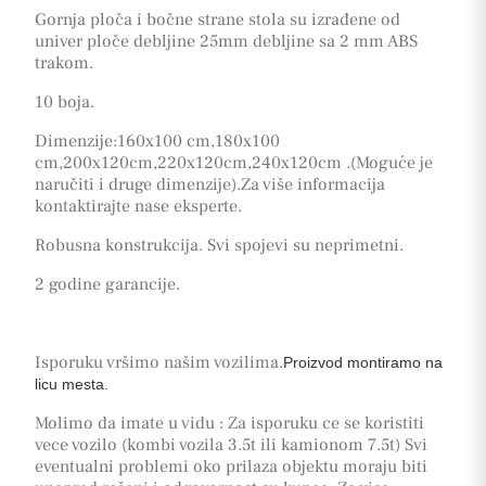
Gornja ploča i bočne strane stola su izrađene od
univer ploče debljine 25mm debljine sa 2 mm ABS
trakom.
10 boja.
Dimenzije:160x100 cm,180x100
cm,200x120cm,220x120cm,240x120cm .(Moguće je
naručiti i druge dimenzije).Za više informacija
kontaktirajte nase eksperte.
Robusna konstrukcija. Svi spojevi su neprimetni.
2 godine garancije.
Isporuku vršimo našim vozilima.
Proizvod montiramo na
licu mesta.
Molimo da imate u vidu : Za isporuku ce se koristiti
vece vozilo (kombi vozila 3.5t ili kamionom 7.5t) Svi
eventualni problemi oko prilaza objektu moraju biti