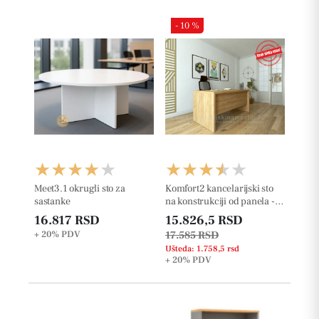
- 10 %
Meet3.1 okrugli sto za
Komfort2 kancelarijski sto
sastanke
na konstrukciji od panela -
36mm
16.817 RSD
15.826,5 RSD
+ 20%
PDV
17.585 RSD
Ušteda: 1.758,5 rsd
+ 20%
PDV