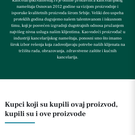
KancelarijskiNamestaj.rs je online prodavnica kancelarijskog
nameštaja Osnovan 2012 godine sa vizijom proizvodnje i
isporuke kvalitetnih proizvoda širom Srbije. Veliki deo uspeha
proteklih godina dugujemo našem talentovanom i iskusnom
timu, koji je posvećen izgradnji dugotrajnih odnosa pružanjem
najvišeg nivoa usluga našim klijentima. Kao vodeći proizvođač u
industriji kancelarijskog nameštaja, ponosni smo što imamo
širok izbor rešenja koja zadovoljavaju potrebe naših klijenata na
tržištu rada, obrazovanja, zdravstvene zaštite i kućnih
kancelarija.
Kupci koji su kupili ovaj proizvod,
kupili su i ove proizvode