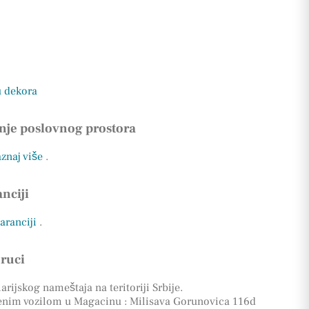
u dekora
nje poslovnog prostora
Saznaj više
.
nciji
garanciji
.
oruci
rijskog nameštaja na teritoriji Srbije.
enim vozilom u Magacinu : Milisava Gorunovica 116d