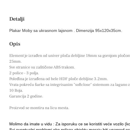
Detalji
Plakar Moby sa ukrasnom lajsnom . Dimenzija 95x120x35cm.
Opis
Element je izrađen od univer ploča debljine 18mm sa gornjom pločom
25mm.
Sve stranice su zaštičene ABS trakom.
2 police - 3 polja.
Poleđina je izrađena od bele HDF ploče debljine 3.2mm.
Vrata pokreću šarke sa integrisanim "softclose" sistemom za lagano z
10 Boja.
Garancija 2 godine.
Proizvod se montira na licu mesta.
Molimo da imate u vidu : Za isporuku ce se koristiti veće vozilo (k
Svi eventualni problemi oko prilaza objektu moraju biti unapred r