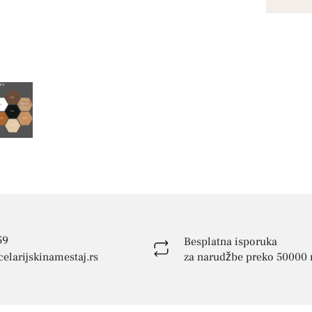
59
Besplatna isporuka
elarijskinamestaj.rs
za narudžbe preko 50000 