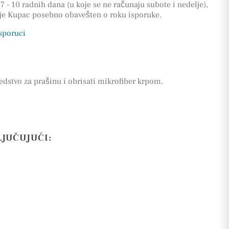
7 - 10 radnih dana (u koje se ne računaju subote i nedelje),
 je Kupac posebno obavešten o roku isporuke.
isporuci
edstvo za prašinu i obrisati mikrofiber krpom.
LJUČUJUĆI: