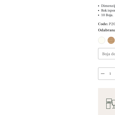
Dimenzi
Rok ispo
10 Boja.
Code:
P20
Odabrana
Boja de
Select O
remove