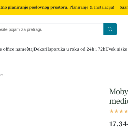
tno planiranje poslovnog prostora.
Planiranje & Instalacija!
Sazn
 office nameštaj
Dekori
Isporuka u roku od 24h i 72h
Uvek niske
um
Moby
med
17.34