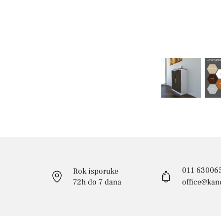
011 63006
Rok isporuke
72h do 7 dana
office@kanc