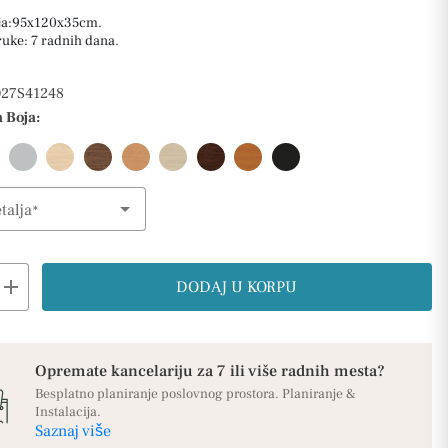
ja:95x120x35cm.
ruke: 7 radnih dana.
27S41248
 Boja:
talja
ption
add
DODAJ U KORPU
Opremate kancelariju za 7 ili više radnih mesta?
Besplatno planiranje poslovnog prostora. Planiranje &
Instalacija.
Saznaj više