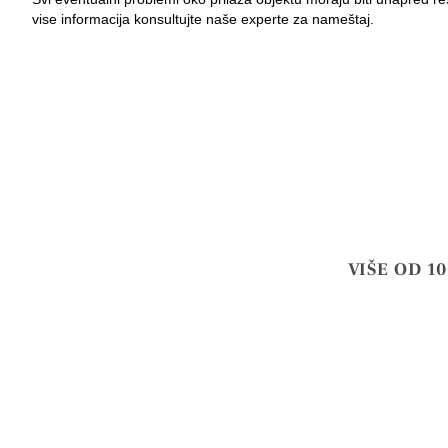
vise informacija konsultujte naše experte za nameštaj.
VIŠE OD 1