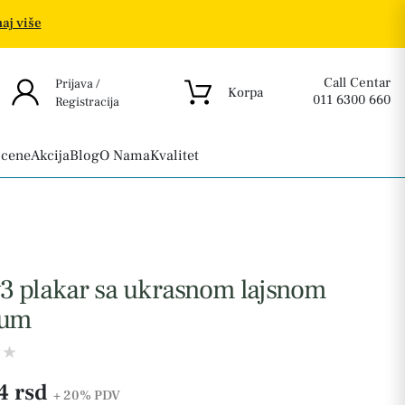
aj više
Call Centar
Prijava /
Korpa
011 6300 660
Registracija
 cene
Akcija
Blog
O Nama
Kvalitet
3 plakar sa ukrasnom lajsnom
ium
4 rsd
+ 20%
PDV