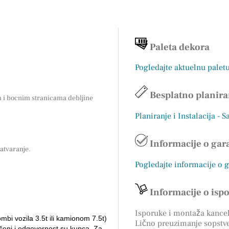
Paleta dekora
Pogledajte aktuelnu palet
Besplatno planira
 i bocnim stranicama debljine
Planiranje i Instalacija - 
Informacije o gara
atvaranje.
Pogledajte informacije o 
Informacije o isp
Isporuke i montaža kancela
ombi vozila 3.5t ili kamionom 7.5t)
Lično preuzimanje sopstv
ešeni i odgovornost su kupca. Za