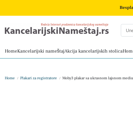
Bespla
Home
Kancelarijski nameštaj
Akcija kancelarijskih stolica
Home
Home
Plakari za registratore
Moby3 plakar sa ukrasnom lajsnom medi
/
/