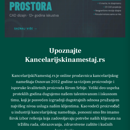
Upoznajte
Kancelarijskinamestaj.rs
KancelarijskiNamestaj.rs je online prodavnica kancelarijskog
nameštaja Osnovan 2012 godine sa vizijom proizvodnje i
isporuke kvalitetnih proizvoda širom Srbije. Veliki deo uspeha
proteklih godina dugujemo našem talentovanom i iskusnom
timu, koji je posvećen izgradnji dugotrajnih odnosa pružanjem
najvišeg nivoa usluga našim klijentima. Kao vodeći proizvođač
u industriji kancelarijskog nameštaja, ponosni smo što imamo
širok izbor rešenja koja zadovoljavaju potrebe naših klijenata na
tržištu rada, obrazovanja, zdravstvene zaštite i kućnih