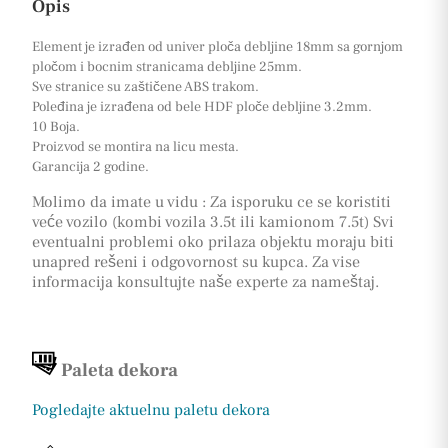
Opis
Element je izrađen od univer ploča debljine 18mm sa gornjom
pločom i bocnim stranicama debljine 25mm.
Sve stranice su zaštičene ABS trakom.
Poleđina je izrađena od bele HDF ploče debljine 3.2mm.
10 Boja.
Proizvod se montira na licu mesta.
Garancija 2 godine.
Molimo da imate u vidu : Za isporuku ce se koristiti
veće vozilo (kombi vozila 3.5t ili kamionom 7.5t) Svi
eventualni problemi oko prilaza objektu moraju biti
unapred rešeni i odgovornost su kupca. Za vise
informacija konsultujte naše experte za nameštaj.
Paleta dekora
Pogledajte aktuelnu paletu dekora