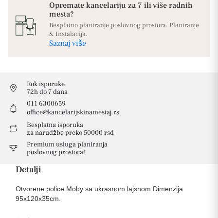
Opremate kancelariju za 7 ili više radnih
mesta?
Besplatno planiranje poslovnog prostora. Planiranje
& Instalacija.
Saznaj više
Rok isporuke
72h do 7 dana
011 6300659
office@kancelarijskinamestaj.rs
Besplatna isporuka
za narudžbe preko 50000 rsd
Premium usluga planiranja
poslovnog prostora!
Detalji
Otvorene police Moby sa ukrasnom lajsnom.Dimenzija
95x120x35cm.