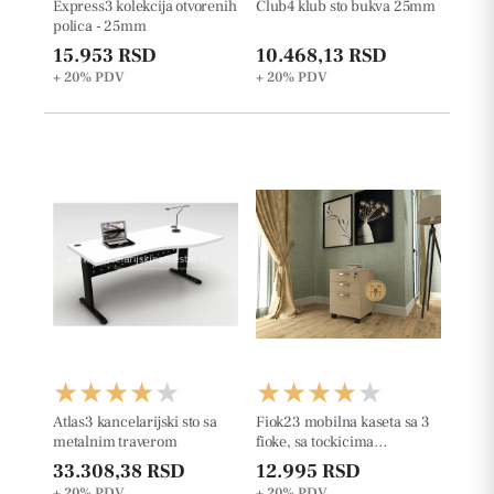
Express3 kolekcija otvorenih
Club4 klub sto bukva 25mm
polica - 25mm
15.953 RSD
10.468,13 RSD
+ 20%
PDV
+ 20%
PDV
Atlas3 kancelarijski sto sa
Fiok23 mobilna kaseta sa 3
metalnim traverom
fioke, sa tockicima
š42xd50xv63cm
33.308,38 RSD
12.995 RSD
+ 20%
PDV
+ 20%
PDV