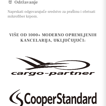
Održavanje
Naprskati odgovarajuće sredstvo za prašinu i obrisati
mikrofiber krpom.
VIŠE OD 1000+ MODERNO OPREMLJENIH
KANCELARIJA, UKLJUČUJUĆI: