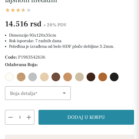
14.516 rsd
+ 20%
PDV
Dimenzije:95x120x35cm
Rok isporuke: 7 radnih dana
Poleđina je izrađena od bele HDF ploče debljine 3.2mm.
Code:
P1983S42636
Odabrana Boja:
Boja detalja
Select Option
remove
add
DODAJ U KORPU