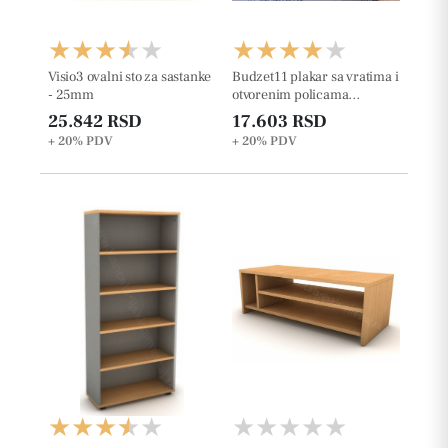
Visio3 ovalni sto za sastanke
Budzet11 plakar sa vratima i
- 25mm
otvorenim policama
227.6cm
25.842 RSD
17.603 RSD
+ 20%
PDV
+ 20%
PDV