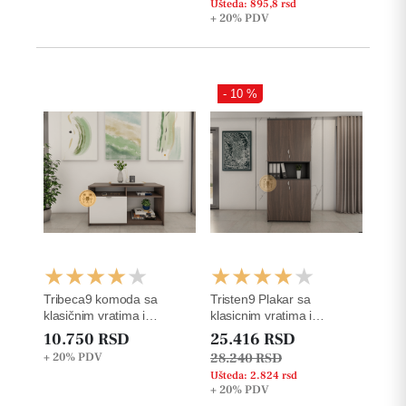
Ušteda: 895,8 rsd
+ 20%
PDV
- 10 %
Tribeca9 komoda sa
Tristen9 Plakar sa
klasičnim vratima i
klasicnim vratima i
otvorenim policama
otvorenom policom za
10.750 RSD
25.416 RSD
registratore
+ 20%
PDV
28.240 RSD
Ušteda: 2.824 rsd
+ 20%
PDV