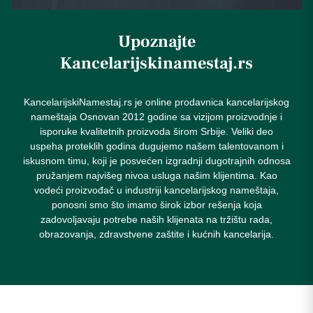
Upoznajte
Kancelarijskinamestaj.rs
KancelarijskiNamestaj.rs je online prodavnica kancelarijskog
nameštaja Osnovan 2012 godine sa vizijom proizvodnje i
isporuke kvalitetnih proizvoda širom Srbije. Veliki deo
uspeha proteklih godina dugujemo našem talentovanom i
iskusnom timu, koji je posvećen izgradnji dugotrajnih odnosa
pružanjem najvišeg nivoa usluga našim klijentima. Kao
vodeći proizvođač u industriji kancelarijskog nameštaja,
ponosni smo što imamo širok izbor rešenja koja
zadovoljavaju potrebe naših klijenata na tržištu rada,
obrazovanja, zdravstvene zaštite i kućnih kancelarija.