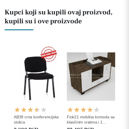
Kupci koji su kupili ovaj proizvod,
kupili su i ove proizvode
AB39 crna konferencijska
Fiok21 mobilna komoda sa
stolica
klasičnim vratima i 1
fiokom