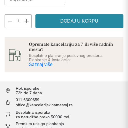
remove
add
DODAJ U KORPU
Opremate kancelariju za 7 ili više radnih
mesta?
Besplatno planiranje poslovnog prostora.
Planiranje & Instalacija.
Saznaj više
Rok isporuke
72h do 7 dana
011 6300659
office@kancelarijskinamestaj.rs
Besplatna isporuka
za narudžbe preko 50000 rsd
Premium usluga planiranja