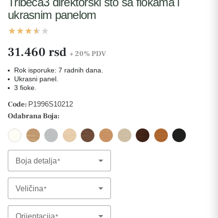
Tribeca3 direktorski sto sa fiokama i
ukrasnim panelom
31.460 rsd
+ 20%
PDV
Rok isporuke: 7 radnih dana.
Ukrasni panel.
3 fioke.
Code:
P1996S10212
Odabrana Boja:
Boja detalja
Select Option
Veličina
Select Option
Orijentacija
Select Option