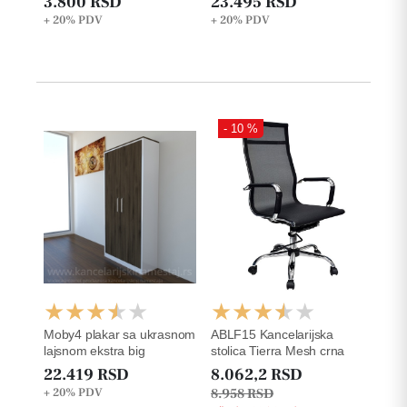
3.800 RSD
23.495 RSD
+ 20%
PDV
+ 20%
PDV
- 10 %
Moby4 plakar sa ukrasnom
ABLF15 Kancelarijska
lajsnom ekstra big
stolica Tierra Mesh crna
22.419 RSD
8.062,2 RSD
+ 20%
PDV
8.958 RSD