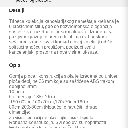
poslovnog prostora!
Detalji
Tribeca kolekcija kancelarijskog nameštaja kreirana je
u klasičnom stilu, gde se bezvremenska elegancija
susreće sa izuzetnom funkcionalnošću. Izrađena sa
pažljivom pažnjom prema detaljima i vrhunskom
veštinom izrade, svaki komad u ovoj kolekciji odiše
sofisticiranošću i prestižom, podižući svaki
kancelarijski prostor na nove visine luksuza.
Opis
Gornja ploca i konstrukcija stola je izrađena od univer
ploče debljine 36 mm koje su zaštićene ABS trakom
debljine 2mm.
10 boja .
6 dimenzije:138x70cm
,150x70cm,160x70cm,170x70cm,180 x
80cm,200x80cm (Moguće je naručiti i druge
dimenzije).
Za više informacija kontaktirajte naše eksperte.
Robusna konstrukcija. Svi spojevi su neprimetni.
Fioke pokreću kvalitetni klasični klizači.