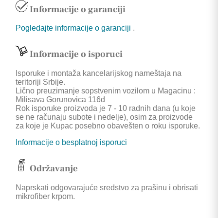
Informacije o garanciji
Pogledajte informacije o garanciji
.
Informacije o isporuci
Isporuke i montaža kancelarijskog nameštaja na
teritoriji Srbije.
Lično preuzimanje sopstvenim vozilom u Magacinu :
Milisava Gorunovica 116d
Rok isporuke proizvoda je 7 - 10 radnih dana (u koje
se ne računaju subote i nedelje), osim za proizvode
za koje je Kupac posebno obavešten o roku isporuke.
Informacije o besplatnoj isporuci
Održavanje
Naprskati odgovarajuće sredstvo za prašinu i obrisati
mikrofiber krpom.