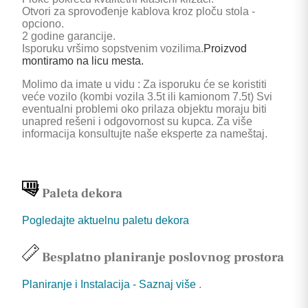
Otvori za sprovođenje kablova kroz ploču stola -
opciono.
2 godine garancije.
Isporuku vršimo sopstvenim vozilima.
Proizvod
montiramo na licu mesta.
Molimo da imate u vidu : Za isporuku će se koristiti
veće vozilo (kombi vozila 3.5t ili kamionom 7.5t) Svi
eventualni problemi oko prilaza objektu moraju biti
unapred rešeni i odgovornost su kupca. Za više
informacija konsultujte naše eksperte za nameštaj.
Paleta dekora
Pogledajte aktuelnu paletu dekora
Besplatno planiranje poslovnog prostora
Planiranje i Instalacija - Saznaj više
.