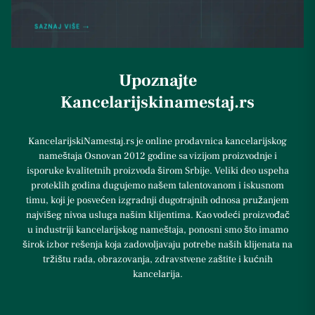
Upoznajte
Kancelarijskinamestaj.rs
KancelarijskiNamestaj.rs je online prodavnica kancelarijskog
nameštaja Osnovan 2012 godine sa vizijom proizvodnje i
isporuke kvalitetnih proizvoda širom Srbije. Veliki deo uspeha
proteklih godina dugujemo našem talentovanom i iskusnom
timu, koji je posvećen izgradnji dugotrajnih odnosa pružanjem
najvišeg nivoa usluga našim klijentima. Kao vodeći proizvođač
u industriji kancelarijskog nameštaja, ponosni smo što imamo
širok izbor rešenja koja zadovoljavaju potrebe naših klijenata na
tržištu rada, obrazovanja, zdravstvene zaštite i kućnih
kancelarija.