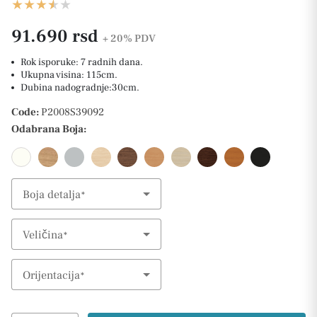
91.690 rsd
+ 20%
PDV
Rok isporuke: 7 radnih dana.
Ukupna visina: 115cm.
Dubina nadogradnje:30cm.
Code:
P2008S39092
Odabrana Boja:
Boja detalja
Select Option
Veličina
Select Option
Orijentacija
Select Option