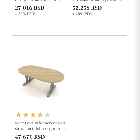
36mm
36mm za dva radna mesta
27.016 RSD
52.258 RSD
+ 20%
PDV
+ 20%
PDV
Meet3 ovalni konferencijski
sto na metalnim nogama -
25mm
47.679 RSD