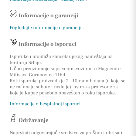
Informacije o garanciji
Pogledajte informacije o garanciji
.
Informacije o isporuci
Isporuke i montaža kancelarijskog nameštaja na
teritoriji Srbije.
Lično preuzimanje sopstvenim vozilom u Magacinu :
Milisava Gorunovica 116d
Rok isporuke proizvoda je 7 - 10 radnih dana (u koje se
ne računaju subote i nedelje), osim za proizvode za
koje je Kupac posebno obavešten o roku isporuke.
Informacije o besplatnoj isporuci
Održavanje
Naprskati odgovarajuće sredstvo za prašinu i obrisati