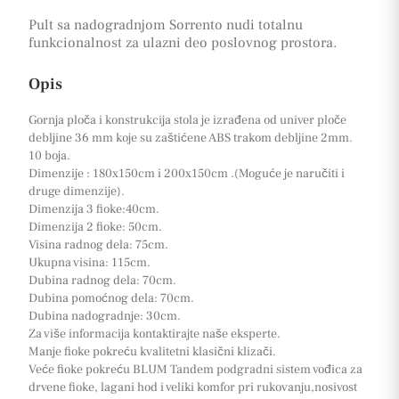
Pult sa nadogradnjom Sorrento nudi totalnu
funkcionalnost za ulazni deo poslovnog prostora.
Opis
Gornja ploča i konstrukcija stola je izrađena od univer ploče
debljine 36 mm koje su zaštićene ABS trakom debljine 2mm.
10 boja.
Dimenzije : 180x150cm i 200x150cm .(Moguće je naručiti i
druge dimenzije).
Dimenzija 3 fioke:40cm.
Dimenzija 2 fioke: 50cm.
Visina radnog dela: 75cm.
Ukupna visina: 115cm.
Dubina radnog dela: 70cm.
Dubina pomoćnog dela: 70cm.
Dubina nadogradnje: 30cm.
Za više informacija kontaktirajte naše eksperte.
Manje fioke pokreću kvalitetni klasični klizači.
Veće fioke pokreću BLUM Tandem podgradni sistem vođica za
drvene fioke, lagani hod i veliki komfor pri rukovanju,nosivost