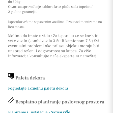
do 30kg
.
Otvori za sprovođenje kablova kroz ploču stola (opciono).
2 godine garancije.
Isporuku vršimo sopstvenim vozilima. Proizvod montiramo na
licu mesta.
Molimo da imate u vidu : Za isporuku će se koristiti
veće vozilo (kombi vozila 3.5t ili kamionom 7.5t) Svi
eventualni problemi oko prilaza objektu moraju biti
unapred rešeni i odgovornost su kupca. Za više
informacija konsultujte naše eksperte za nameštaj.
Paleta dekora
Pogledajte aktuelnu paletu dekora
Besplatno planiranje poslovnog prostora
Planiranje i Instalacija - Saznaj više
.