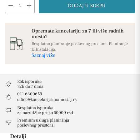
remove
add
DODAJ U KORPU
Opremate kancelariju za 7 ili više radnih
mesta?
Besplatno planiranje poslovnog prostora. Planiranje
& Instalacija.
Saznaj više
Rok isporuke
72h do 7 dana
011 6300659
office@kancelarijskinamestaj.rs
Besplatna isporuka
za narudžbe preko 50000 rsd
Premium usluga planiranja
poslovnog prostora!
Detalji