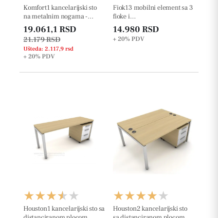
Komfort1 kancelarijski sto
Fiok13 mobilni element sa 3
na metalnim nogama -
fioke i
36mm
tockicima:42x50x63cm
19.061,1 RSD
14.980 RSD
21.179 RSD
+ 20%
PDV
Ušteda: 2.117,9 rsd
+ 20%
PDV
Houston1 kancelarijski sto sa
Houston2 kancelarijski sto
distanciranom plocom
sa distanciranom plocom