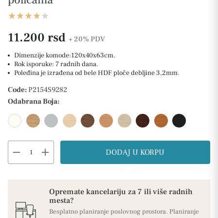
11.200 rsd
+ 20%
PDV
Dimenzije komode:120x40x63cm.
Rok isporuke: 7 radnih dana.
Poleđina je izrađena od bele HDF ploče debljine 3,2mm.
Code:
P2154S9282
Odabrana Boja:
remove
add
DODAJ U KORPU
Opremate kancelariju za 7 ili više radnih
mesta?
Besplatno planiranje poslovnog prostora. Planiranje