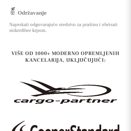
Održavanje
Naprskati odgovarajuće sredstvo za prašinu i obrisati
mikrofiber krpom.
VIŠE OD 1000+ MODERNO OPREMLJENIH
KANCELARIJA, UKLJUČUJUĆI: