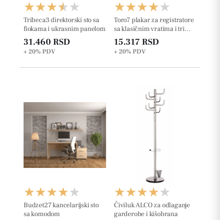
Tribeca3 direktorski sto sa
Toro7 plakar za registratore
fiokama i ukrasnim panelom
sa klasičnim vratima i tri
otvorene police
31.460 RSD
15.317 RSD
+ 20%
PDV
+ 20%
PDV
Budzet27 kancelarijski sto
Čiviluk ALCO za odlaganje
sa komodom
garderobe i kišobrana