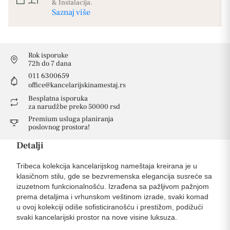
& Instalacija.
Saznaj više
Rok isporuke
72h do 7 dana
011 6300659
office@kancelarijskinamestaj.rs
Besplatna isporuka
za narudžbe preko 50000 rsd
Premium usluga planiranja
poslovnog prostora!
Detalji
Tribeca kolekcija kancelarijskog nameštaja kreirana je u
klasičnom stilu, gde se bezvremenska elegancija susreće sa
izuzetnom funkcionalnošću. Izrađena sa pažljivom pažnjom
prema detaljima i vrhunskom veštinom izrade, svaki komad
u ovoj kolekciji odiše sofisticiranošću i prestižom, podižući
svaki kancelarijski prostor na nove visine luksuza.