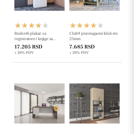
Budzet6 plakar za
Club9 pravougaoni klub sto
registratore i knjige sa
25mm
ukrasnom lajsnom na
17.205 RSD
7.685 RSD
plafonu 190.8cm
+ 20%
PDV
+ 20%
PDV