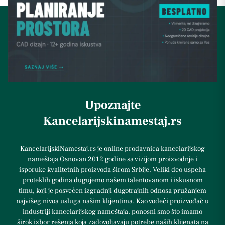
Upoznajte
Kancelarijskinamestaj.rs
KancelarijskiNamestaj.rs je online prodavnica kancelarijskog
nameštaja Osnovan 2012 godine sa vizijom proizvodnje i
isporuke kvalitetnih proizvoda širom Srbije. Veliki deo uspeha
proteklih godina dugujemo našem talentovanom i iskusnom
timu, koji je posvećen izgradnji dugotrajnih odnosa pružanjem
najvišeg nivoa usluga našim klijentima. Kao vodeći proizvođač u
industriji kancelarijskog nameštaja, ponosni smo što imamo
širok izbor rešenja koja zadovoljavaju potrebe naših klijenata na