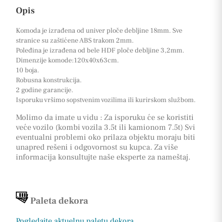
Opis
Komoda je izrađena od univer ploče debljine 18mm. Sve
stranice su zaštićene ABS trakom 2mm.
Poleđina je izrađena od bele HDF ploče debljine 3,2mm.
Dimenzije komode:120x40x63cm.
10 boja.
Robusna konstrukcija.
2 godine garancije.
Isporuku vršimo sopstvenim vozilima ili kurirskom službom.
Molimo da imate u vidu : Za isporuku će se koristiti
veće vozilo (kombi vozila 3.5t ili kamionom 7.5t) Svi
eventualni problemi oko prilaza objektu moraju biti
unapred rešeni i odgovornost su kupca. Za više
informacija konsultujte naše eksperte za nameštaj.
Paleta dekora
Pogledajte aktuelnu paletu dekora