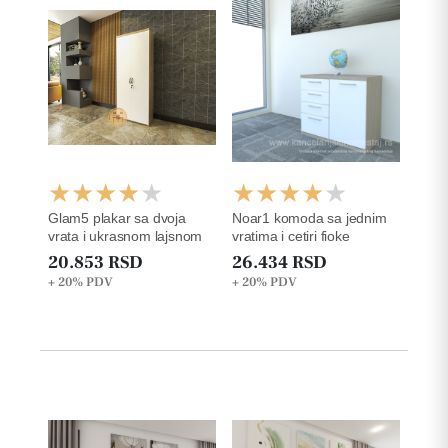
Glam5 plakar sa dvoja
Noar1 komoda sa jednim
vrata i ukrasnom lajsnom
vratima i cetiri fioke
20.853 RSD
26.434 RSD
+ 20%
PDV
+ 20%
PDV