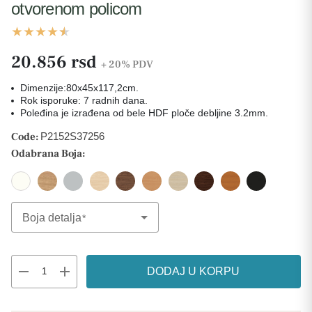
otvorenom policom
20.856 rsd
+ 20%
PDV
Dimenzije:80x45x117,2cm.
Rok isporuke: 7 radnih dana.
Poleđina je izrađena od bele HDF ploče debljine 3.2mm.
Code:
P2152S37256
Odabrana Boja:
Boja detalja
Select Option
remove
add
DODAJ U KORPU