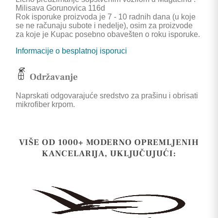
Milisava Gorunovica 116d
Rok isporuke proizvoda je 7 - 10 radnih dana (u koje
se ne računaju subote i nedelje), osim za proizvode
za koje je Kupac posebno obavešten o roku isporuke.
Informacije o besplatnoj isporuci
Održavanje
Naprskati odgovarajuće sredstvo za prašinu i obrisati
mikrofiber krpom.
VIŠE OD 1000+ MODERNO OPREMLJENIH
KANCELARIJA, UKLJUČUJUĆI: