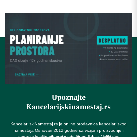
Upoznajte
Kancelarijskinamestaj.rs
KancelarijskiNamestaj.rs je online prodavnica kancelarijskog
nameštaja Osnovan 2012 godine sa vizijom proizvodnje i
isporuke kvalitetnih proizvoda širom Srbije. Veliki deo