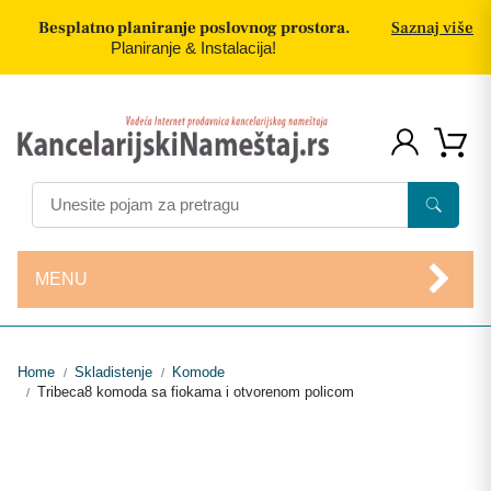
Besplatno planiranje poslovnog prostora.
Saznaj više
Planiranje & Instalacija!
MENU
Home
Skladistenje
Komode
/
/
Tribeca8 komoda sa fiokama i otvorenom policom
/