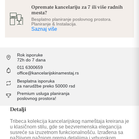
Opremate kancelariju za 7 ili više radnih
mesta?
Besplatno planiranje poslovnog prostora.
Planiranje & Instalacija.
Saznaj više
Rok isporuke
72h do 7 dana
011 6300659
office@kancelarijskinamestaj.rs
Besplatna isporuka
za narudžbe preko 50000 rsd
Premium usluga planiranja
poslovnog prostora!
Detalji
Tribeca kolekcija kancelarijskog nameštaja kreirana je
u klasičnom stilu, gde se bezvremenska elegancija
susreće sa izuzetnom funkcionalnošću. Izrađena sa
pažljivom pažnjom prema detaljima i vrhunskom