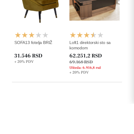
SOFA13 fotelja BRIŽ
Loft1 direktorski sto sa
komodom
31.546 RSD
62.251,2 RSD
+ 20%
PDV
69.168 RSD
Ušteda: 6.916,8 rsd
+ 20%
PDV