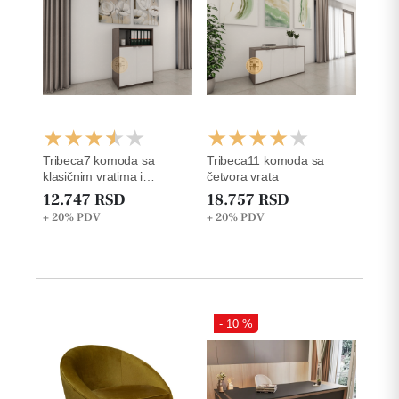
Tribeca7 komoda sa
Tribeca11 komoda sa
klasičnim vratima i
četvora vrata
otvorenom policom
12.747 RSD
18.757 RSD
+ 20%
PDV
+ 20%
PDV
- 10 %