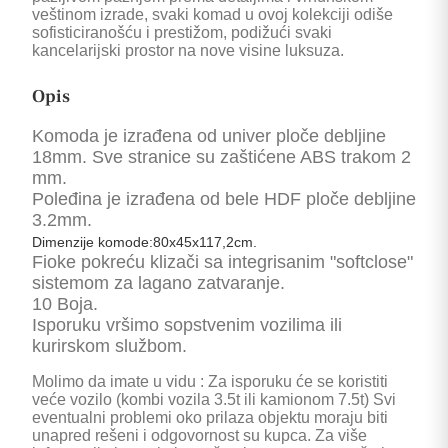
veštinom izrade, svaki komad u ovoj kolekciji odiše
sofisticiranošću i prestižom, podižući svaki
kancelarijski prostor na nove visine luksuza.
Opis
Komoda je izrađena od univer ploče debljine
18mm. Sve stranice su zaštićene ABS trakom 2
mm.
Poleđina je izrađena od bele HDF ploče debljine
3.2mm.
Dimenzije komode:80x45x117,2cm.
Fioke pokreću klizači sa integrisanim "softclose"
sistemom za lagano zatvaranje.
10 Boja.
Isporuku vršimo sopstvenim vozilima ili
kurirskom službom.
Molimo da imate u vidu : Za isporuku će se koristiti
veće vozilo (kombi vozila 3.5t ili kamionom 7.5t) Svi
eventualni problemi oko prilaza objektu moraju biti
unapred rešeni i odgovornost su kupca. Za više