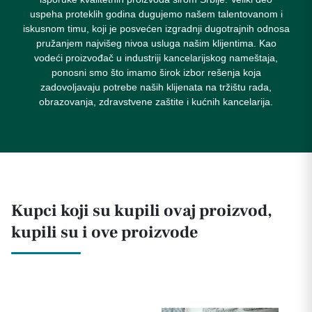
uspeha proteklih godina dugujemo našem talentovanom i
iskusnom timu, koji je posvećen izgradnji dugotrajnih odnosa
pružanjem najvišeg nivoa usluga našim klijentima. Kao
vodeći proizvođač u industriji kancelarijskog nameštaja,
ponosni smo što imamo širok izbor rešenja koja
zadovoljavaju potrebe naših klijenata na tržištu rada,
obrazovanja, zdravstvene zaštite i kućnih kancelarija.
Kupci koji su kupili ovaj proizvod,
kupili su i ove proizvode