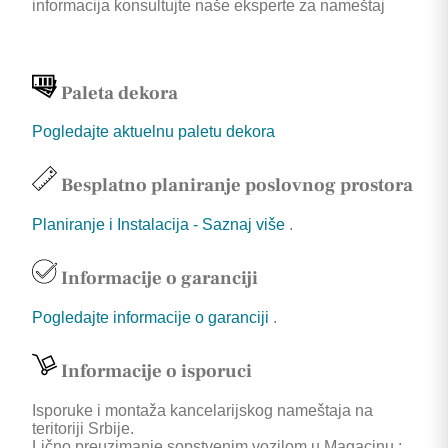
informacija konsultujte naše eksperte za nameštaj
Paleta dekora
Pogledajte aktuelnu paletu dekora
Besplatno planiranje poslovnog prostora
Planiranje i Instalacija - Saznaj više
.
Informacije o garanciji
Pogledajte informacije o garanciji
.
Informacije o isporuci
Isporuke i montaža kancelarijskog nameštaja na
teritoriji Srbije.
Lično preuzimanje sopstvenim vozilom u Magacinu :