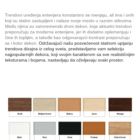
Trendovi uređenja enterijera konstantno se menjaju, ali ima i onih
koji su stalno zastupljeni i nalaze svoje mesto u raznim stilovima.
Među njima su vanvremenski drvni dekori, koje aktuelni trendovi
preporučuju za moderne enterijere, jer ih dodatno oplemenjuju i
čine ih toplijim, a takođe kao odgovarajući kontrast preporučuju
se i kolor dekori.
Održavajući našu posvećenost stalnom upijanju
trendova dizajna iz
celog sveta, predstavljamo vam selekciju
najpopularnijih dekora, koji svojim karakterom
sa sve realističnijim
teksturama i bojama, nastavljaju da oživljavaju svaki prostor.