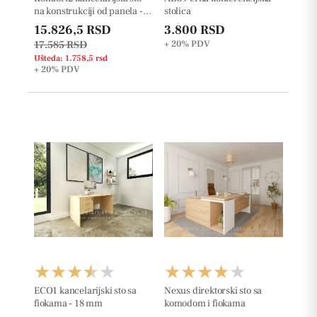
na konstrukciji od panela -
stolica
36mm
15.826,5 RSD
3.800 RSD
17.585 RSD
+ 20%
PDV
Ušteda: 1.758,5 rsd
+ 20%
PDV
ECO1 kancelarijski sto sa
Nexus direktorski sto sa
fiokama - 18 mm
komodom i fiokama