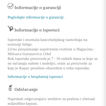
Informacije o garanciji
Pogledajte informacije o garanciji
.
Informacije o isporuci
Isporuke i montaža kancelarijskog nameštaja na
teritoriji Srbije.
Lično preuzimanje sopstvenim vozilom u Magacinu :
Milisava Gorunovica 116d
Rok isporuke proizvoda je 7 - 10 radnih dana (u koje se
ne računaju subote i nedelje), osim za proizvode za
koje je Kupac posebno obavešten o roku isporuke.
Informacije o besplatnoj isporuci
Održavanje
Naprskati odgovarajuće sredstvo za prašinu i obrisati
mikrofiber krpom.