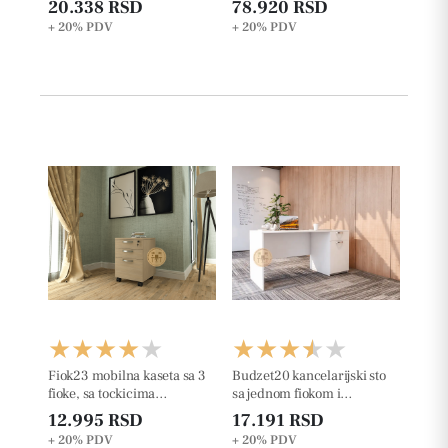
20.338 RSD
78.920 RSD
+ 20%
PDV
+ 20%
PDV
Fiok23 mobilna kaseta sa 3
Budzet20 kancelarijski sto
fioke, sa tockicima
sa jednom fiokom i
š42xd50xv63cm
klasičnim vratima
12.995 RSD
17.191 RSD
+ 20%
PDV
+ 20%
PDV