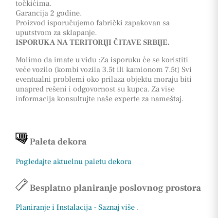
točkićima.
Garancija 2 godine.
Proizvod isporučujemo fabrički zapakovan sa
uputstvom za sklapanje.
ISPORUKA NA TERITORIJI ČITAVE SRBIJE.
Molimo da imate u vidu :Za isporuku će se koristiti
veće vozilo (kombi vozila 3.5t ili kamionom 7.5t) Svi
eventualni problemi oko prilaza objektu moraju biti
unapred rešeni i odgovornost su kupca. Za vise
informacija konsultujte naše experte za nameštaj.
Paleta dekora
Pogledajte aktuelnu paletu dekora
Besplatno planiranje poslovnog prostora
Planiranje i Instalacija - Saznaj više
.