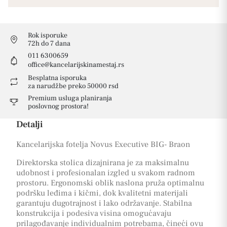
Rok isporuke
72h do 7 dana
011 6300659
office@kancelarijskinamestaj.rs
Besplatna isporuka
za narudžbe preko 50000 rsd
Premium usluga planiranja
poslovnog prostora!
Detalji
Kancelarijska fotelja Novus Executive BIG- Braon
Direktorska stolica dizajnirana je za maksimalnu
udobnost i profesionalan izgled u svakom radnom
prostoru. Ergonomski oblik naslona pruža optimalnu
podršku leđima i kičmi, dok kvalitetni materijali
garantuju dugotrajnost i lako održavanje. Stabilna
konstrukcija i podesiva visina omogućavaju
prilagođavanje individualnim potrebama, čineći ovu