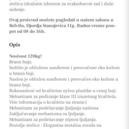
stolicu idealnim izborom za svakodnevni rad i duže
sedenje.
Ovaj proizvod možete pogledati u našem salonu u
Belvilu, Djordja Stanojevica 11g. Radno vreme pon-
pet od 08 do 16h.
Opis
Nosivost 120kg!
Braon boja.
Sedište je obloženo sunđerom i presvučeno eko kožom
u braon boji.
Naslon je obložen sunđerom i presvučen eko kožom u
braon boji.
Rukonasloni od kvalitetne nylon plastike u crnoj boji.
Mehanizam za podizanje klase III izuzetnog kvaliteta.
Više informacija o kvalitetu na stranici
Mehanizam za podešavanje ljuljanja naslona.
Zaključavanje mehanizma za ljuljanje.
Mehanizam za podešavanje otpora ljuljanja.
Postolje stolice : Elegantna metalna zvezda na