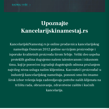
Upoznajte
Kancelarijskinamestaj.rs
KancelarijskiNamestaj.rs je online prodavnica kancelarijskog
nameštaja Osnovan 2012 godine sa vizijom proizvodnje i
isporuke kvalitetnih proizvoda širom Srbije. Veliki deo uspeha
proteklih godina dugujemo našem talentovanom i iskusnom
timu, koji je posvećen izgradnji dugotrajnih odnosa pružanjem
najvišeg nivoa usluga našim klijentima. Kao vodeći proizvođač u
industriji kancelarijskog nameštaja, ponosni smo što imamo
širok izbor rešenja koja zadovoljavaju potrebe naših klijenata na
tržištu rada, obrazovanja, zdravstvene zaštite i kućnih
kancelarija.