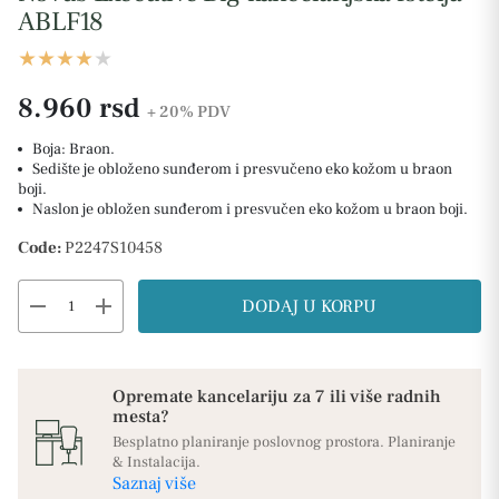
ABLF18
8.960 rsd
+ 20%
PDV
Boja: Braon.
Sedište je obloženo sunđerom i presvučeno eko kožom u braon
boji.
Naslon je obložen sunđerom i presvučen eko kožom u braon boji.
Code:
P2247S10458
remove
add
DODAJ U KORPU
Opremate kancelariju za 7 ili više radnih
mesta?
Besplatno planiranje poslovnog prostora. Planiranje
& Instalacija.
Saznaj više