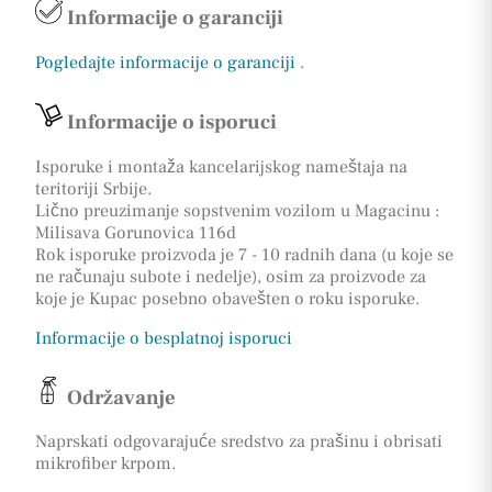
Informacije o garanciji
Pogledajte informacije o garanciji
.
Informacije o isporuci
Isporuke i montaža kancelarijskog nameštaja na
teritoriji Srbije.
Lično preuzimanje sopstvenim vozilom u Magacinu :
Milisava Gorunovica 116d
Rok isporuke proizvoda je 7 - 10 radnih dana (u koje se
ne računaju subote i nedelje), osim za proizvode za
koje je Kupac posebno obavešten o roku isporuke.
Informacije o besplatnoj isporuci
Održavanje
Naprskati odgovarajuće sredstvo za prašinu i obrisati
mikrofiber krpom.