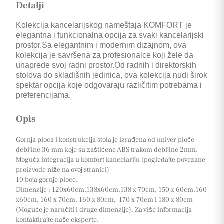
Detalji
Kolekcija kancelarijskog nameštaja KOMFORT je
elegantna i funkcionalna opcija za svaki kancelarijski
prostor.Sa elegantnim i modernim dizajnom, ova
kolekcija je savršena za profesionalce koji žele da
unaprede svoj radni prostor.Od radnih i direktorskih
stolova do skladišnih jedinica, ova kolekcija nudi širok
spektar opcija koje odgovaraju različitim potrebama i
preferencijama.
Opis
Gornja ploca i konstrukcija stola je izrađena od univer ploče
debljine 36 mm koje su zaštićene ABS trakom debljine 2mm.
Moguća integracija u komfort kancelariju (pogledajte povezane
proizvode niže na ovoj stranici)
10 boja gornje ploce.
Dimenzije : 120x60cm,138x60cm,138 x 70cm, 150 x 60cm,160
x60cm, 160 x 70cm, 160 x 80cm, 170 x 70cm i 180 x 80cm
(Moguće je naručiti i druge dimenzije). Za više informacija
kontaktirajte naše eksperte.