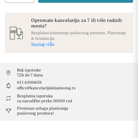
Opremate kancelariju za 7 ili više radnih
mesta?
Besplatno planiranje poslovnog prostora. Planiranje
& Instalacija.
Saznaj više
Rok isporuke
72h do 7 dana
011 6300659
office@kancelarijskinamestaj.rs
Besplatna isporuka
za narudžbe preko 50000 rsd
Premium usluga planiranja
poslovnog prostora!