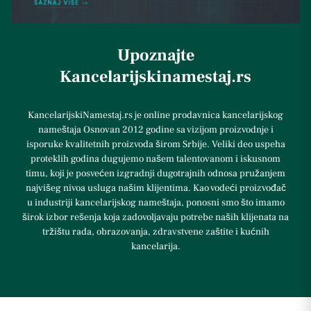
Upoznajte
Kancelarijskinamestaj.rs
KancelarijskiNamestaj.rs je online prodavnica kancelarijskog
nameštaja Osnovan 2012 godine sa vizijom proizvodnje i
isporuke kvalitetnih proizvoda širom Srbije. Veliki deo uspeha
proteklih godina dugujemo našem talentovanom i iskusnom
timu, koji je posvećen izgradnji dugotrajnih odnosa pružanjem
najvišeg nivoa usluga našim klijentima. Kao vodeći proizvođač
u industriji kancelarijskog nameštaja, ponosni smo što imamo
širok izbor rešenja koja zadovoljavaju potrebe naših klijenata na
tržištu rada, obrazovanja, zdravstvene zaštite i kućnih
kancelarija.