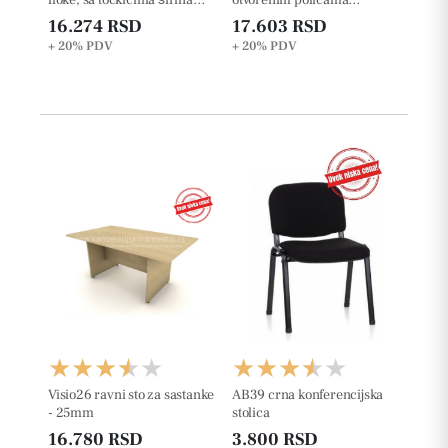
42x50x63cm
227.6cm
16.274 RSD
17.603 RSD
+ 20%
PDV
+ 20%
PDV
Visio26 ravni sto za sastanke
AB39 crna konferencijska
- 25mm
stolica
16.780 RSD
3.800 RSD