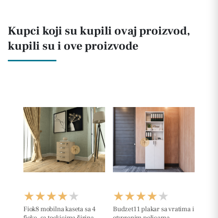
Kupci koji su kupili ovaj proizvod,
kupili su i ove proizvode
Fiok8 mobilna kaseta sa 4
Budzet11 plakar sa vratima i
fioke, sa tockicima širina
otvorenim policama