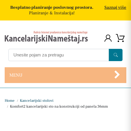
Besplatno planiranje poslovnog prostora.
Saznaj više
Planiranje & Instalacija!
MENU
Home
Kancelarijski stolovi
/
Komfort2 kancelarijski sto na konstrukciji od panela 36mm
/