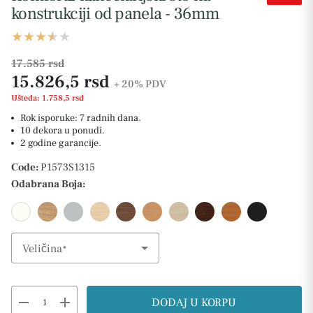
konstrukciji od panela - 36mm
17.585 rsd
15.826,5 rsd
+ 20%
PDV
Ušteda: 1.758,5 rsd
Rok isporuke: 7 radnih dana.
10 dekora u ponudi.
2 godine garancije.
Code:
P1573S1315
Odabrana Boja:
Veličina
Select Option
remove
add
DODAJ U KORPU