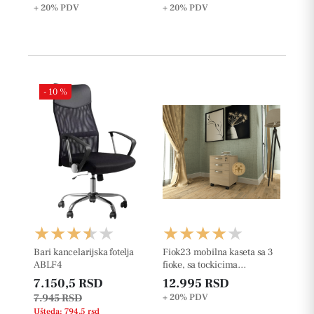
+ 20%
PDV
+ 20%
PDV
- 10 %
Bari kancelarijska fotelja
Fiok23 mobilna kaseta sa 3
ABLF4
fioke, sa tockicima
š42xd50xv63cm
7.150,5 RSD
12.995 RSD
7.945 RSD
+ 20%
PDV
Ušteda: 794,5 rsd