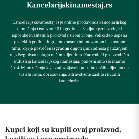
Kancelarijskinamestaj.rs
KancelarijskiNamestaj.rs je online prodavnica kancelarijskog
nameštaja Osnovan 2012 godine sa vizijom proizvodnje i
isporuke kvalitetnih proizvoda širom Srbije. Veliki deo uspeha
proteklih godina dugujemo našem talentovanom i iskusnom
timu, koji je posvećen izgradnji dugotrajnih odnosa pružanjem
najvišeg nivoa usluga našim klijentima. Kao vodeći proizvođač u
industriji kancelarijskog nameštaja, ponosni smo što imamo
širok izbor rešenja koja zadovoljavaju potrebe naših klijenata na
tržištu rada, obrazovanja, zdravstvene zaštite i kućnih
kancelarija.
Kupci koji su kupili ovaj proizvod,