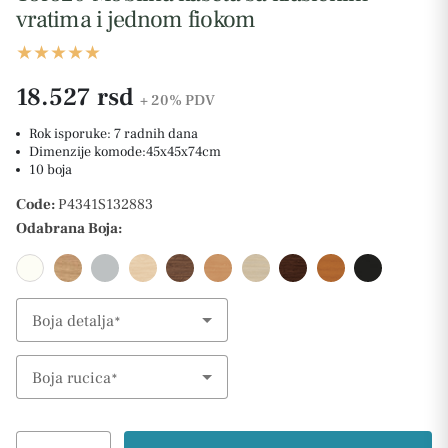
vratima i jednom fiokom
18.527 rsd
+ 20%
PDV
Rok isporuke: 7 radnih dana
Dimenzije komode:45x45x74cm
10 boja
Code:
P4341S132883
Odabrana Boja:
Boja detalja
Select Option
Boja rucica
Select Option