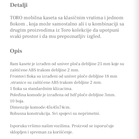
Detalji
TORO mobilna kaseta sa klasičnim vratima i jednom
fiokom , koja može samostalno ali i u kombinaciji sa
drugim proizvodima iz Toro kolekcije da upotpuni
svaki prostor i da mu prepoznatljiv izgled.
Opis
Ram kasete je izrađen od univer ploča debljine 25 mm koje su
zaštićene ABS trakom debljine 2 mm.
Frontovi fioka su izrađeni od univer ploče debljine 18 mm
,stranice su zaštićene ABS trakom debljine 2 mm.
1 fioka sa standardnim klizacima.
Poleđina komode je izrađena od hdf ploče debljine 3mm.
10 boja.
Dimenzije komode:45x45x74cm.
Robusna konstrukcija. Svi spojevi su neprimetni.
Isporuku vršimo našim vozilima. Proizvod se isporučuje
sklopljen i spreman za korišćenje.