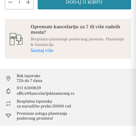
remove
add
DODAJ U KORPU
Opremate kancelariju za 7 ili više radnih
mesta?
Besplatno planiranje poslovnog prostora. Planiranje
& Instalacija.
Saznaj više
Rok isporuke
72h do 7 dana
011 6300659
office@kancelarijskinamestaj.rs
Besplatna isporuka
za narudžbe preko 50000 rsd
Premium usluga planiranja
poslovnog prostora!