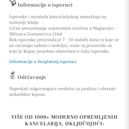
Informacije o isporuci
Isporuke i montaža kancelarijskog nameštaja na
teritoriji Srbije.
Lično preuzimanje sopstvenim vozilom u Magacinu :
Milisava Gorunovica 116d
Rok isporuke proizvoda je 7 - 10 radnih dana (u koje se
ne računaju subote i nedelje), osim za proizvode za
koje je Kupac posebno obavešten o roku isporuke.
Informacije o besplatnoj isporuci
Održavanje
Naprskati odgovarajuće sredstvo za prašinu i obrisati
mikrofiber krpom.
VIŠE OD 1000+ MODERNO OPREMLJENIH
KANCELARIJA, UKLJUČUJUĆI: