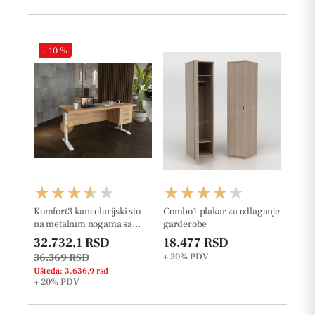
- 10 %
Komfort3 kancelarijski sto
Combo1 plakar za odlaganje
na metalnim nogama sa
garderobe
fiokama
32.732,1 RSD
18.477 RSD
36.369 RSD
+ 20%
PDV
Ušteda: 3.636,9 rsd
+ 20%
PDV