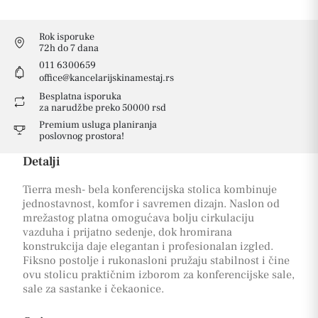
Rok isporuke
72h do 7 dana
011 6300659
office@kancelarijskinamestaj.rs
Besplatna isporuka
za narudžbe preko 50000 rsd
Premium usluga planiranja
poslovnog prostora!
Detalji
Tierra mesh- bela konferencijska stolica kombinuje
jednostavnost, komfor i savremen dizajn. Naslon od
mrežastog platna omogućava bolju cirkulaciju
vazduha i prijatno sedenje, dok hromirana
konstrukcija daje elegantan i profesionalan izgled.
Fiksno postolje i rukonasloni pružaju stabilnost i čine
ovu stolicu praktičnim izborom za konferencijske sale,
sale za sastanke i čekaonice.