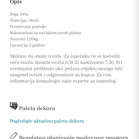
Opis
Boja: bela.
Materijal: Mesh.
Hromirano postolje.
Rukonasloni sa navlakom mesh platna.
Nosivost 120kg.
Garancija 2 godine.
Molimo da imate u vidu :Za isporuku će se koristiti
veće vozilo (kombi vozila 3.5t ili kamionom 7.5t) Svi
eventualni problemi oko prilaza objektu moraju biti
unapred rešeni i odgovornost su kupca. Za vise
informacija konsultujte naše experte za nameštaj.
Paleta dekora
Pogledajte aktuelnu paletu dekora
Besplatno planiranje poslovnog prostora