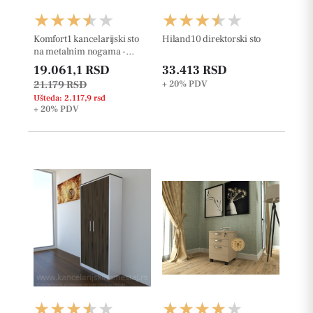
Komfort1 kancelarijski sto
Hiland10 direktorski sto
na metalnim nogama -
36mm
19.061,1 RSD
33.413 RSD
21.179 RSD
+ 20%
PDV
Ušteda: 2.117,9 rsd
+ 20%
PDV