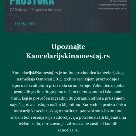
Upoznajte
Kancelarijskinamestaj.rs
KancelarijskiNamestaj.rs je online prodavnica kancelarijskog
nameštaja Osnovan 2012 godine sa vizijom proizvodnje i
isporuke kvalitetnih proizvoda širom Srbije. Veliki deo uspeha
proteklih godina dugujemo našem talentovanom i iskusnom
timu, koji je posvećen izgradnji dugotrajnih odnosa pružanjem
najvišeg nivoa usluga našim klijentima. Kao vodeći proizvođač u
industriji kancelarijskog nameštaja, ponosni smo što imamo
širok izbor rešenja koja zadovoljavaju potrebe naših klijenata na
tržištu rada, obrazovanja, zdravstvene zaštite i kućnih
kancelarija.