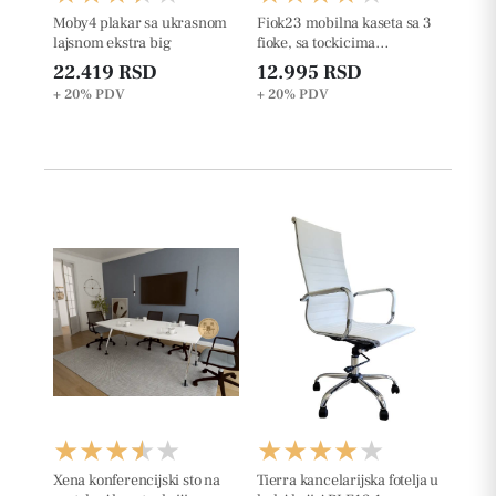
Moby4 plakar sa ukrasnom
Fiok23 mobilna kaseta sa 3
lajsnom ekstra big
fioke, sa tockicima
š42xd50xv63cm
22.419 RSD
12.995 RSD
+ 20%
PDV
+ 20%
PDV
Xena konferencijski sto na
Tierra kancelarijska fotelja u