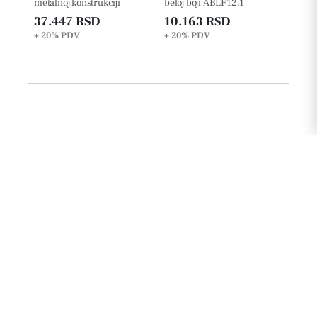
metalnoj konstrukciji
beloj boji ABLF12.1
37.447 RSD
10.163 RSD
+ 20%
PDV
+ 20%
PDV