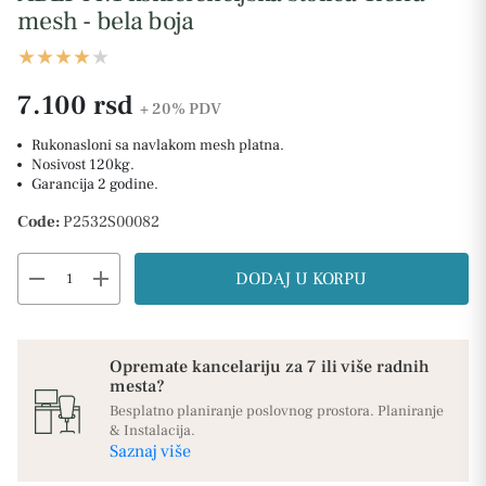
mesh - bela boja
7.100 rsd
+ 20%
PDV
Rukonasloni sa navlakom mesh platna.
Nosivost 120kg.
Garancija 2 godine.
Code:
P2532S00082
remove
add
DODAJ U KORPU
Opremate kancelariju za 7 ili više radnih
mesta?
Besplatno planiranje poslovnog prostora. Planiranje
& Instalacija.
Saznaj više