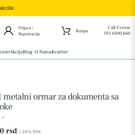
aj više
Call Centar
Prijava /
Korpa
011 6300 660
Registracija
 cene
Akcija
Blog
O Nama
Kvalitet
1 metalni ormar za dokumenta sa
ioke
0 rsd
+ 20%
PDV