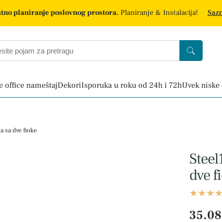
tno planiranje poslovnog prostora.
Planiranje & Instalacija!
Sazn
 office nameštaj
Dekori
Isporuka u roku od 24h i 72h
Uvek niske
 sa dve fioke
Steel
dve f
35.08