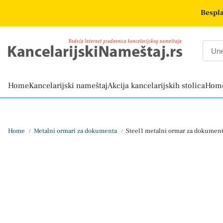
Bespla
Home
Kancelarijski nameštaj
Akcija kancelarijskih stolica
Home
Home
Metalni ormari za dokumenta
Steel1 metalni ormar za dokumenta
/
/