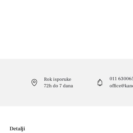
011 63006
Rok isporuke
72h do 7 dana
office@kanc
Detalji