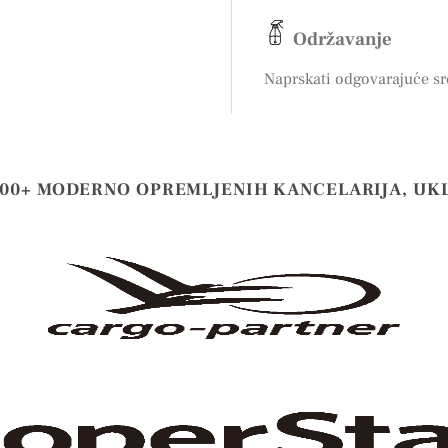
Održavanje
Naprskati odgovarajuće sr
000+ MODERNO OPREMLJENIH KANCELARIJA, UK