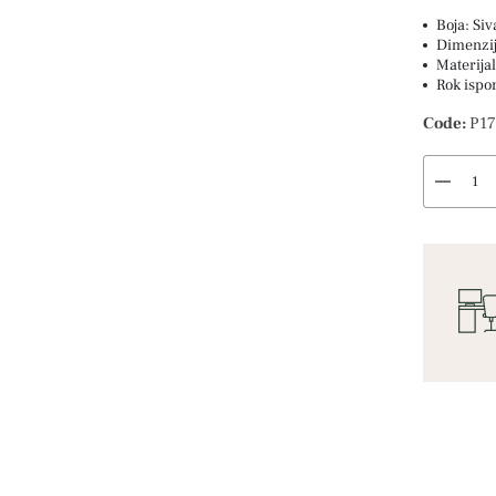
Boja: Siv
Dimenzi
Materijal
Rok ispo
Code:
P17
remove