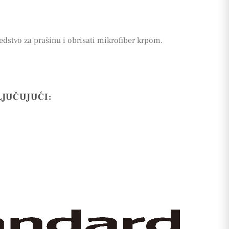
edstvo za prašinu i obrisati mikrofiber krpom.
LJUČUJUĆI: