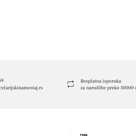
59
Besplatna isporuka
elarijskinamestaj.rs
za narudžbe preko 50000 