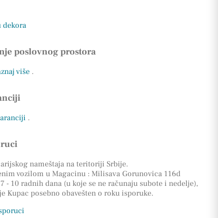
u dekora
nje poslovnog prostora
aznaj više
.
nciji
garanciji
.
oruci
rijskog nameštaja na teritoriji Srbije.
enim vozilom u Magacinu : Milisava Gorunovica 116d
7 - 10 radnih dana (u koje se ne računaju subote i nedelje),
 je Kupac posebno obavešten o roku isporuke.
isporuci