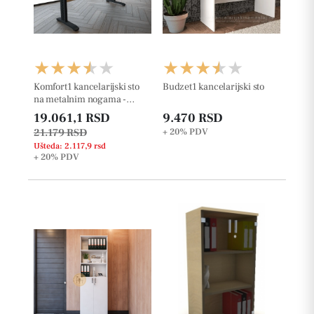
Komfort1 kancelarijski sto
Budzet1 kancelarijski sto
na metalnim nogama -
36mm
19.061,1 RSD
9.470 RSD
21.179 RSD
+ 20%
PDV
Ušteda: 2.117,9 rsd
+ 20%
PDV