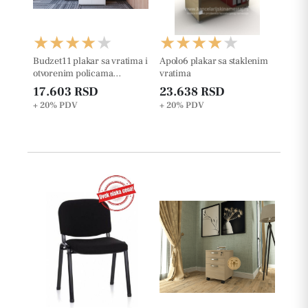
Budzet11 plakar sa vratima i
Apolo6 plakar sa staklenim
otvorenim policama
vratima
227.6cm
17.603 RSD
23.638 RSD
+ 20%
PDV
+ 20%
PDV