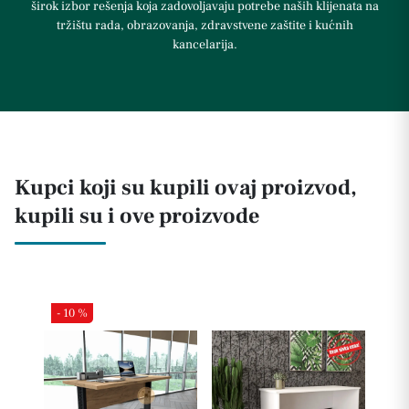
širok izbor rešenja koja zadovoljavaju potrebe naših klijenata na
tržištu rada, obrazovanja, zdravstvene zaštite i kućnih
kancelarija.
Kupci koji su kupili ovaj proizvod,
kupili su i ove proizvode
- 10 %