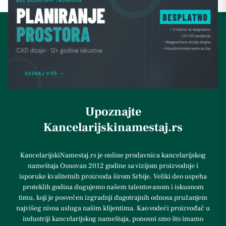
Upoznajte
Kancelarijskinamestaj.rs
KancelarijskiNamestaj.rs je online prodavnica kancelarijskog
nameštaja Osnovan 2012 godine sa vizijom proizvodnje i
isporuke kvalitetnih proizvoda širom Srbije. Veliki deo uspeha
proteklih godina dugujemo našem talentovanom i iskusnom
timu, koji je posvećen izgradnji dugotrajnih odnosa pružanjem
najvišeg nivoa usluga našim klijentima. Kao vodeći proizvođač u
industriji kancelarijskog nameštaja, ponosni smo što imamo