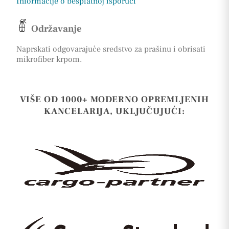
Informacije o besplatnoj isporuci
Održavanje
Naprskati odgovarajuće sredstvo za prašinu i obrisati
mikrofiber krpom.
VIŠE OD 1000+ MODERNO OPREMLJENIH
KANCELARIJA, UKLJUČUJUĆI: