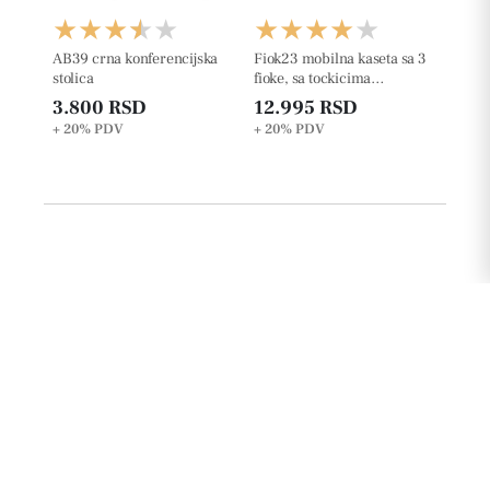
AB39 crna konferencijska
Fiok23 mobilna kaseta sa 3
stolica
fioke, sa tockicima
š42xd50xv63cm
3.800 RSD
12.995 RSD
+ 20%
PDV
+ 20%
PDV