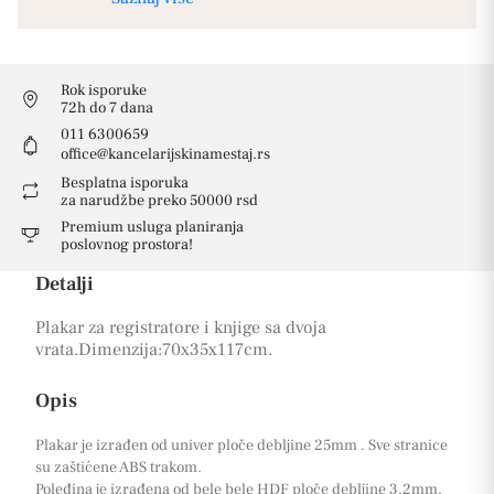
Rok isporuke
72h do 7 dana
011 6300659
office@kancelarijskinamestaj.rs
Besplatna isporuka
za narudžbe preko 50000 rsd
Premium usluga planiranja
poslovnog prostora!
Detalji
Plakar za registratore i knjige sa dvoja
vrata.Dimenzija:70x35x117cm.
Opis
Plakar je izrađen od univer ploče debljine 25mm . Sve stranice
su zaštićene ABS trakom.
Poleđina je izrađena od bele bele HDF ploče debljine 3.2mm.