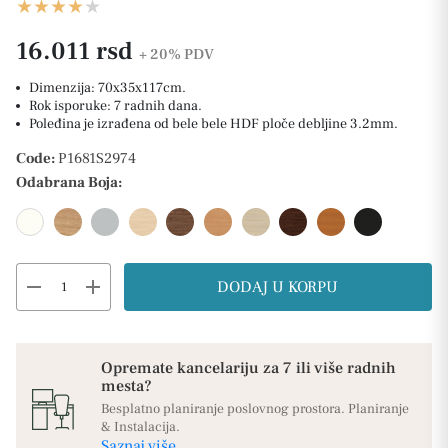
16.011 rsd
+ 20%
PDV
Dimenzija: 70x35x117cm.
Rok isporuke: 7 radnih dana.
Poleđina je izrađena od bele bele HDF ploče debljine 3.2mm.
Code:
P1681S2974
Odabrana Boja:
remove
add
DODAJ U KORPU
Opremate kancelariju za 7 ili više radnih
mesta?
Besplatno planiranje poslovnog prostora. Planiranje
& Instalacija.
Saznaj više