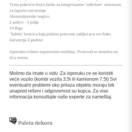
Vrata pokreću Harn šarke sa integrisanim "softclose" sistemom
za lagano zatvaranje.
Aluminijumske nogice.
2 police - 3 polja
10 Boja.
"Solido" bravica koja jednim potezom zaključava sve fioke.
Garancija 2 godine.
Isporuku vršimo sopstvenim vozilima. Proizvod se montira na
licu mesta.
Molimo da imate u vidu :Za isporuku ce se koristiti
veće vozilo (kombi vozila 3.5t ili kamionom 7.5t) Svi
eventualni problemi oko prilaza objektu moraju biti
unapred rešeni i odgovornost su kupca. Za vise
informacija konsultujte naše experte za nameštaj.
Paleta dekora