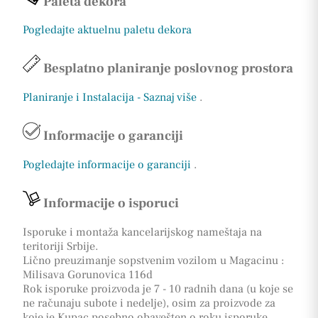
Paleta dekora
Pogledajte aktuelnu paletu dekora
Besplatno planiranje poslovnog prostora
Planiranje i Instalacija - Saznaj više
.
Informacije o garanciji
Pogledajte informacije o garanciji
.
Informacije o isporuci
Isporuke i montaža kancelarijskog nameštaja na
teritoriji Srbije.
Lično preuzimanje sopstvenim vozilom u Magacinu :
Milisava Gorunovica 116d
Rok isporuke proizvoda je 7 - 10 radnih dana (u koje se
ne računaju subote i nedelje), osim za proizvode za
koje je Kupac posebno obavešten o roku isporuke.