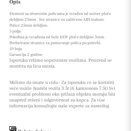
Opis
Element sa otvorenim policama je izrađen od univer ploče
debljine 25mm . Sve stranice su zaštićene ABS trakom.
Police 25mm debljine.
5 polja.
Poleđina je izrađena od bele HDF ploče debljine 3mm.
Perforirane stranice za pomeranje polica po potrebi.
10 boja.
Garancija 2 godine.
Isporuku vršimo sopstvenim vozilima. Proizvod se
montira na licu mesta.
Molimo da imate u vidu : Za isporuku ce se koristiti
veće vozilo (kombi vozila 3.5t ili kamionom 7.5t) Svi
eventualni problemi oko prilaza objektu moraju biti
unapred rešeni i odgovornost su kupca. Za vise
informacija konsultujte naše experte za nameštaj.