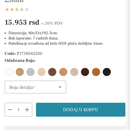
15.953 rsd
+ 20%
PDV
Dimenzija: 80x33x192.5cm.
Rok isporuke: 7 radnih dana.
Poleđina je izrađena od bele HDF ploče debljine 3mm.
Code:
P1718S42230
Odabrana Boja:
Boja detalja
Select Option
remove
add
DODAJ U KORPU