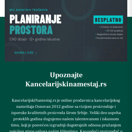
Upoznajte
Kancelarijskinamestaj.rs
KancelarijskiNamestaj.rs je online prodavnica kancelarijskog
nameštaja Osnovan 2012 godine sa vizijom proizvodnje i
isporuke kvalitetnih proizvoda širom Srbije. Veliki deo uspeha
proteklih godina dugujemo našem talentovanom i iskusnom
timu, koji je posvećen izgradnji dugotrajnih odnosa pružanjem
najvišeg nivoa usluga našim klijentima. Kao vodeći proizvođač u