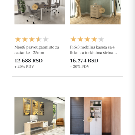
Meet6 pravougaoni sto za
Fiok8 mobilna kaseta sa 4
sastanke - 25mm
fioke, sa tockicima širina
42x50x63cm
12.688 RSD
16.274 RSD
+ 20%
PDV
+ 20%
PDV