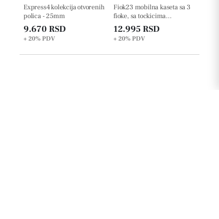
Express4 kolekcija otvorenih
Fiok23 mobilna kaseta sa 3
polica - 25mm
fioke, sa tockicima
š42xd50xv63cm
9.670 RSD
12.995 RSD
+ 20%
PDV
+ 20%
PDV