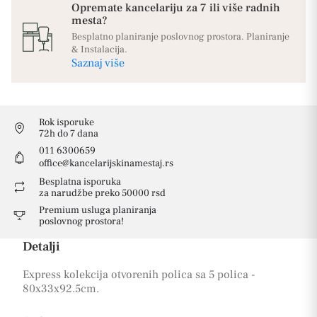
Opremate kancelariju za 7 ili više radnih
mesta?
Besplatno planiranje poslovnog prostora. Planiranje
& Instalacija.
Saznaj više
Rok isporuke
72h do 7 dana
011 6300659
office@kancelarijskinamestaj.rs
Besplatna isporuka
za narudžbe preko 50000 rsd
Premium usluga planiranja
poslovnog prostora!
Detalji
Express kolekcija otvorenih polica sa 5 polica -
80x33x92.5cm.