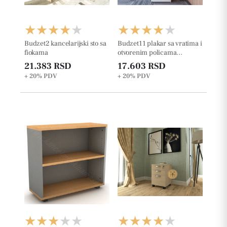
Budzet2 kancelarijski sto sa
Budzet11 plakar sa vratima i
fiokama
otvorenim policama
227.6cm
21.383 RSD
17.603 RSD
+ 20%
PDV
+ 20%
PDV