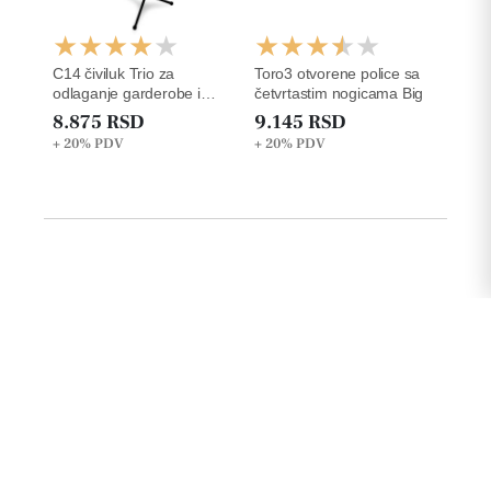
C14 čiviluk Trio za
Toro3 otvorene police sa
odlaganje garderobe i
četvrtastim nogicama Big
kišobrana
8.875 RSD
9.145 RSD
+ 20%
PDV
+ 20%
PDV