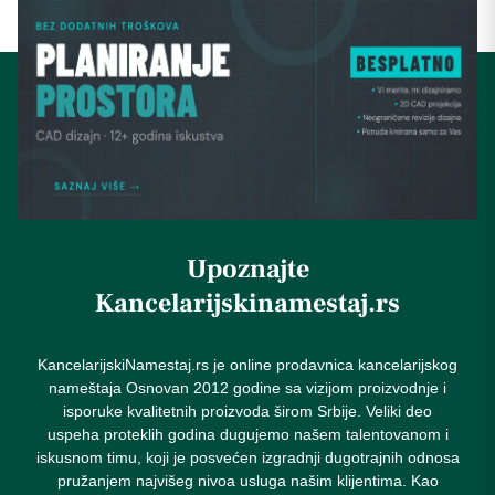
Upoznajte
Kancelarijskinamestaj.rs
KancelarijskiNamestaj.rs je online prodavnica kancelarijskog
nameštaja Osnovan 2012 godine sa vizijom proizvodnje i
isporuke kvalitetnih proizvoda širom Srbije. Veliki deo
uspeha proteklih godina dugujemo našem talentovanom i
iskusnom timu, koji je posvećen izgradnji dugotrajnih odnosa
pružanjem najvišeg nivoa usluga našim klijentima. Kao