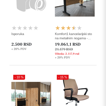
Isporuka
Komfort1 kancelarijski sto
na metalnim nogama -
36mm
2.500 RSD
19.061,1 RSD
+ 20%
PDV
21.179 RSD
Ušteda: 2.117,9 rsd
+ 20%
PDV
- 10 %
- 15 %