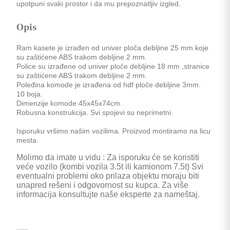
upotpuni svaki prostor i da mu prepoznatljiv izgled.
Opis
Ram kasete je izrađen od univer ploča debljine 25 mm koje
su zaštićene ABS trakom debljine 2 mm.
Police su izrađene od univer ploče debljine 18 mm ,stranice
su zaštićene ABS trakom debljine 2 mm.
Poleđina komode je izrađena od hdf ploče debljine 3mm.
10 boja.
Dimenzije komode:45x45x74cm.
Robusna konstrukcija. Svi spojevi su neprimetni.
Isporuku vršimo našim vozilima. Proizvod montiramo na licu
mesta.
Molimo da imate u vidu : Za isporuku će se koristiti
veće vozilo (kombi vozila 3.5t ili kamionom 7.5t) Svi
eventualni problemi oko prilaza objektu moraju biti
unapred rešeni i odgovornost su kupca. Za više
informacija konsultujte naše eksperte za nameštaj.