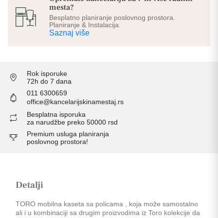
mesta?
Besplatno planiranje poslovnog prostora.
Planiranje & Instalacija.
Saznaj više
Rok isporuke
72h do 7 dana
011 6300659
office@kancelarijskinamestaj.rs
Besplatna isporuka
za narudžbe preko 50000 rsd
Premium usluga planiranja
poslovnog prostora!
Detalji
TORO mobilna kaseta sa policama , koja može samostalno
ali i u kombinaciji sa drugim proizvodima iz Toro kolekcije da