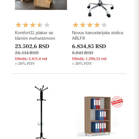
Komfort11 plakar sa
Novus kancelarijska stolica
kliznim mehanizmom
ABLF8
23.502,6 RSD
6.834,85 RSD
26.114 RSD
8.041 RSD
Ušteda: 2.611,4 rsd
Ušteda: 1.206,15 rsd
+ 20%
PDV
+ 20%
PDV