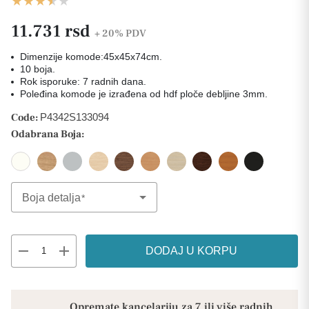
11.731 rsd
+ 20%
PDV
Dimenzije komode:45x45x74cm.
10 boja.
Rok isporuke: 7 radnih dana.
Poleđina komode je izrađena od hdf ploče debljine 3mm.
Code:
P4342S133094
Odabrana Boja:
Boja detalja
Select Option
remove
add
DODAJ U KORPU
Opremate kancelariju za 7 ili više radnih