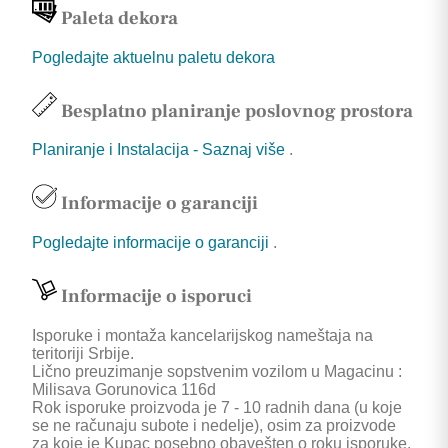
Paleta dekora
Pogledajte aktuelnu paletu dekora
Besplatno planiranje poslovnog prostora
Planiranje i Instalacija - Saznaj više
.
Informacije o garanciji
Pogledajte informacije o garanciji
.
Informacije o isporuci
Isporuke i montaža kancelarijskog nameštaja na
teritoriji Srbije.
Lično preuzimanje sopstvenim vozilom u Magacinu :
Milisava Gorunovica 116d
Rok isporuke proizvoda je 7 - 10 radnih dana (u koje
se ne računaju subote i nedelje), osim za proizvode
za koje je Kupac posebno obavešten o roku isporuke.