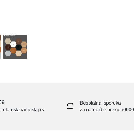
59
Besplatna isporuka
celarijskinamestaj.rs
za narudžbe preko 50000