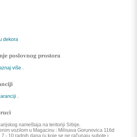
tu dekora
nje poslovnog prostora
Saznaj više
.
nciji
garanciji
.
oruci
rijskog nameštaja na teritoriji Srbije.
enim vozilom u Magacinu : Milisava Gorunovica 116d
 7 - 10 radnih dana (u koje se ne računaju subote i