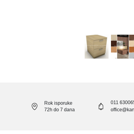
011 63006
Rok isporuke
72h do 7 dana
office@kan