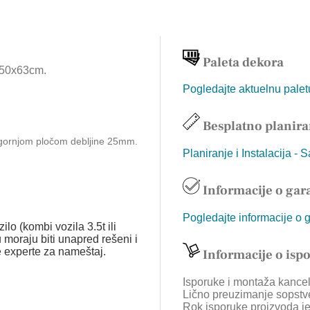
Paleta dekora
x50x63cm.
Pogledajte aktuelnu pale
Besplatno planira
 gornjom pločom debljine 25mm.
Planiranje i Instalacija - 
Informacije o gara
Pogledajte informacije o 
ilo (kombi vozila 3.5t ili
 moraju biti unapred rešeni i
e experte za nameštaj.
Informacije o isp
Isporuke i montaža kancela
Lično preuzimanje sopstv
Rok isporuke proizvoda je