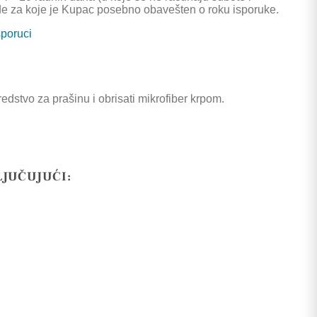
de za koje je Kupac posebno obavešten o roku isporuke.
sporuci
dstvo za prašinu i obrisati mikrofiber krpom.
LJUČUJUĆI: