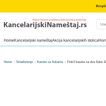
Bespla
Home
Kancelarijski nameštaj
Akcija kancelarijskih stolica
Home
Home
Skladistenje
Kasete sa fiokama
Fiok3 kaseta sa dve fioke 
/
/
/