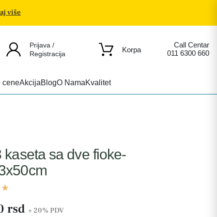
aj više
Call Centar
Prijava /
Korpa
011 6300 660
Registracija
e cene
Akcija
Blog
O Nama
Kvalitet
 kaseta sa dve fioke-
3x50cm
0 rsd
+ 20%
PDV