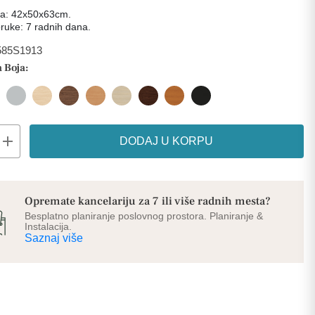
ja: 42x50x63cm.
ruke: 7 radnih dana.
585S1913
 Boja:
add
DODAJ U KORPU
Opremate kancelariju za 7 ili više radnih mesta?
Besplatno planiranje poslovnog prostora. Planiranje &
Instalacija.
Saznaj više