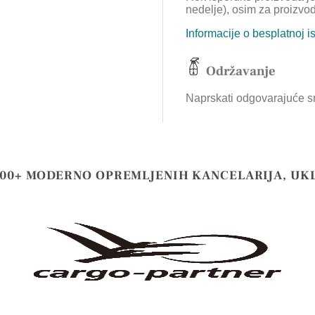
nedelje), osim za proizvo
Informacije o besplatnoj i
Održavanje
Naprskati odgovarajuće sre
000+ MODERNO OPREMLJENIH KANCELARIJA, UK