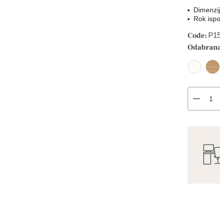
Dimenzi
Rok ispo
Code:
P1
Odabrana
remove