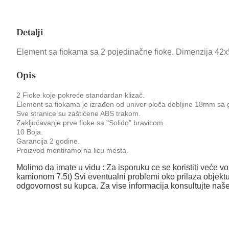
Detalji
Element sa fiokama sa 2 pojedinačne fioke. Dimenzija 42
Opis
2 Fioke koje pokreće standardan klizač.
Element sa fiokama je izrađen od univer ploča debljine 18mm sa
Sve stranice su zaštićene ABS trakom.
Zaključavanje prve fioke sa "Solido" bravicom .
10 Boja.
Garancija 2 godine.
Proizvod montiramo na licu mesta.
Molimo da imate u vidu : Za isporuku ce se koristiti veće voz
kamionom 7.5t) Svi eventualni problemi oko prilaza objektu
odgovornost su kupca. Za vise informacija konsultujte naš