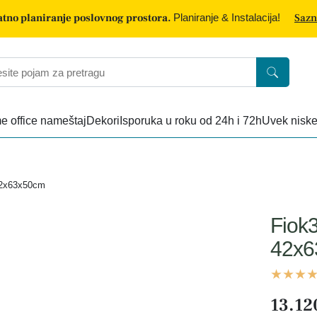
tno planiranje poslovnog prostora.
Planiranje & Instalacija!
Sazn
 office nameštaj
Dekori
Isporuka u roku od 24h i 72h
Uvek nisk
42x63x50cm
Fiok3
42x6
13.12