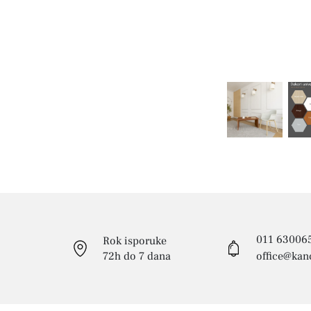
011 63006
Rok isporuke
72h do 7 dana
office@kanc