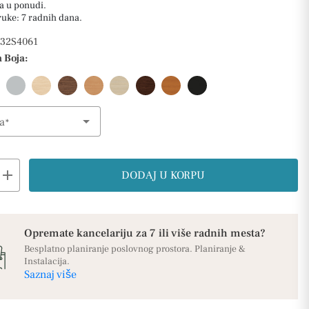
a u ponudi.
ruke: 7 radnih dana.
32S4061
 Boja:
a
ption
add
DODAJ U KORPU
Opremate kancelariju za 7 ili više radnih mesta?
Besplatno planiranje poslovnog prostora. Planiranje &
Instalacija.
Saznaj više