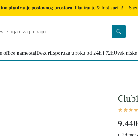
tno planiranje poslovnog prostora.
Planiranje & Instalacija!
Sazn
 office nameštaj
Dekori
Isporuka u roku od 24h i 72h
Uvek niske
Club
9.440
2 dimenz