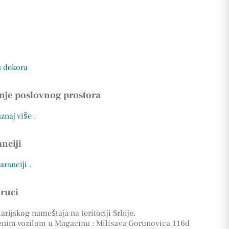
u dekora
nje poslovnog prostora
Saznaj više
.
nciji
garanciji
.
oruci
rijskog nameštaja na teritoriji Srbije.
enim vozilom u Magacinu : Milisava Gorunovica 116d