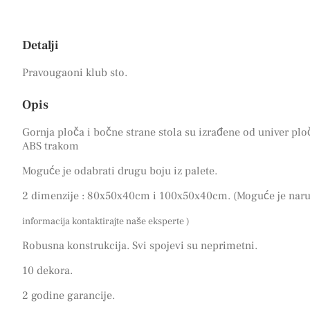
Detalji
Pravougaoni klub sto.
Opis
Gornja ploča i bočne strane stola su izrađene od univer p
ABS trakom
Moguće je odabrati drugu boju iz palete.
2 dimenzije : 80x50x40cm i 100x50x40cm. (Moguće je naruči
informacija kontaktirajte naše eksperte )
Robusna konstrukcija. Svi spojevi su neprimetni.
10 dekora.
2 godine garancije.