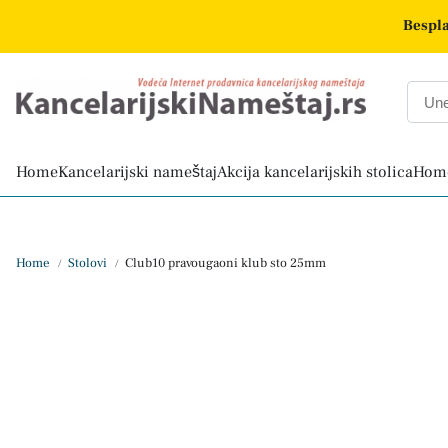
Bespla
Home
Kancelarijski nameštaj
Akcija kancelarijskih stolica
Home
Home
Stolovi
Club10 pravougaoni klub sto 25mm
/
/