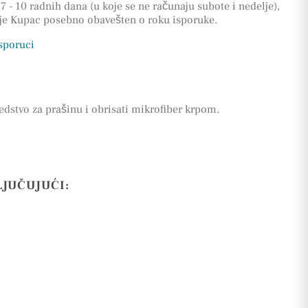
7 - 10 radnih dana (u koje se ne računaju subote i nedelje),
 je Kupac posebno obavešten o roku isporuke.
isporuci
edstvo za prašinu i obrisati mikrofiber krpom.
LJUČUJUĆI: