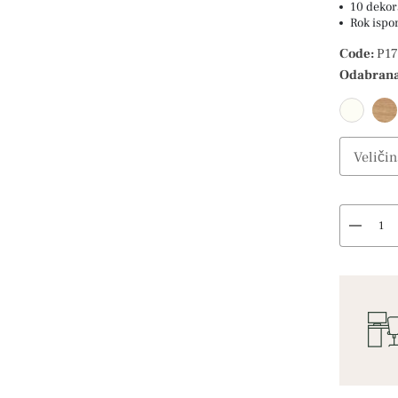
10 dekor
Rok ispo
Code:
P17
Odabrana
Veličin
Select O
remove