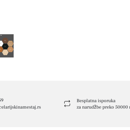
59
Besplatna isporuka
elarijskinamestaj.rs
za narudžbe preko 50000 