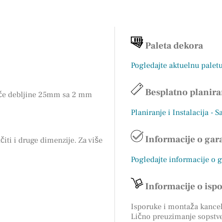
Paleta dekora
Pogledajte aktuelnu palet
Besplatno planira
loče debljine 25mm sa 2 mm
Planiranje i Instalacija - 
Informacije o gara
ti i druge dimenzije. Za više
Pogledajte informacije o 
Informacije o isp
Isporuke i montaža kancela
Lično preuzimanje sopstv