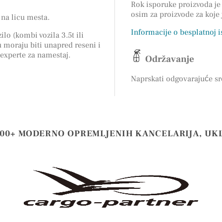
Rok isporuke proizvoda je 
osim za proizvode za koje
na licu mesta.
Informacije o besplatnoj 
ilo (kombi vozila 3.5t ili
 moraju biti unapred reseni i
 experte za namestaj.
Održavanje
Naprskati odgovarajuće sr
000+ MODERNO OPREMLJENIH KANCELARIJA, UK