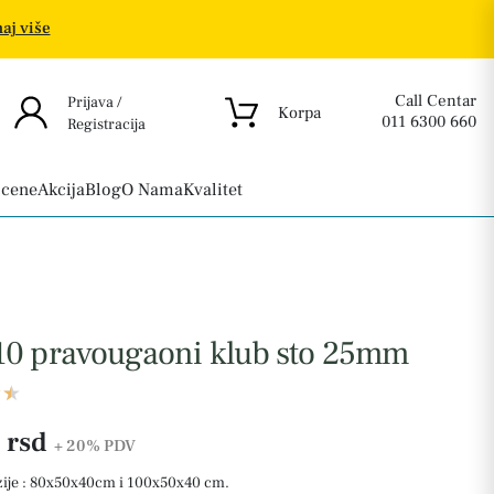
aj više
Call Centar
Prijava /
Korpa
011 6300 660
Registracija
 cene
Akcija
Blog
O Nama
Kvalitet
10 pravougaoni klub sto 25mm
 rsd
+ 20%
PDV
ije : 80x50x40cm i 100x50x40 cm.