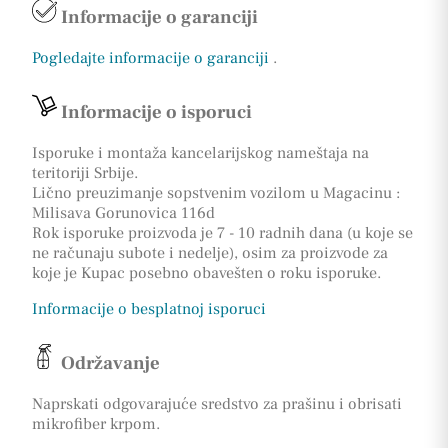
Informacije o garanciji
Pogledajte informacije o garanciji
.
Informacije o isporuci
Isporuke i montaža kancelarijskog nameštaja na
teritoriji Srbije.
Lično preuzimanje sopstvenim vozilom u Magacinu :
Milisava Gorunovica 116d
Rok isporuke proizvoda je 7 - 10 radnih dana (u koje se
ne računaju subote i nedelje), osim za proizvode za
koje je Kupac posebno obavešten o roku isporuke.
Informacije o besplatnoj isporuci
Održavanje
Naprskati odgovarajuće sredstvo za prašinu i obrisati
mikrofiber krpom.