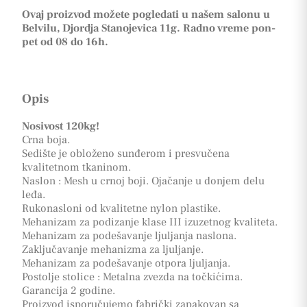
Ovaj proizvod možete pogledati u našem salonu u
Belvilu, Djordja Stanojevica 11g. Radno vreme pon-
pet od 08 do 16h.
Opis
Nosivost 120kg!
Crna boja.
Sedište je obloženo sunđerom i presvučena
kvalitetnom tkaninom.
Naslon : Mesh u crnoj boji. Ojačanje u donjem delu
leđa.
Rukonasloni od kvalitetne nylon plastike.
Mehanizam za podizanje klase III izuzetnog kvaliteta.
Mehanizam za podešavanje ljuljanja naslona.
Zaključavanje mehanizma za ljuljanje.
Mehanizam za podešavanje otpora ljuljanja.
Postolje stolice : Metalna zvezda na točkićima.
Garancija 2 godine.
Proizvod isporučujemo fabrički zapakovan sa