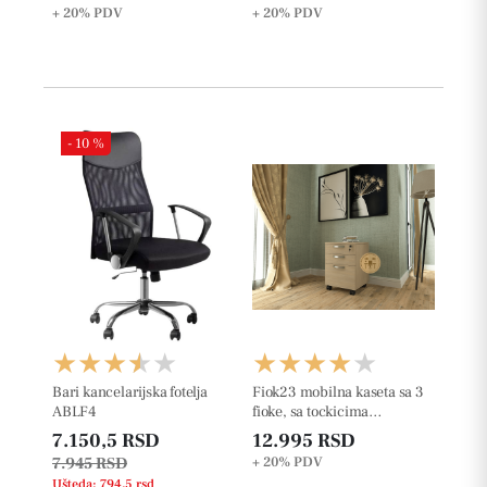
+ 20%
PDV
+ 20%
PDV
- 10 %
Bari kancelarijska fotelja
Fiok23 mobilna kaseta sa 3
ABLF4
fioke, sa tockicima
š42xd50xv63cm
7.150,5 RSD
12.995 RSD
7.945 RSD
+ 20%
PDV
Ušteda: 794,5 rsd