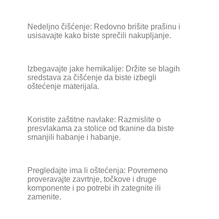
Nedeljno čišćenje: Redovno brišite prašinu i
usisavajte kako biste sprečili nakupljanje.
Izbegavajte jake hemikalije: Držite se blagih
sredstava za čišćenje da biste izbegli
oštećenje materijala.
Koristite zaštitne navlake: Razmislite o
presvlakama za stolice od tkanine da biste
smanjili habanje i habanje.
Pregledajte ima li oštećenja: Povremeno
proveravajte zavrtnje, točkove i druge
komponente i po potrebi ih zategnite ili
zamenite.