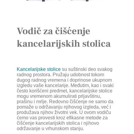
Vodič za čišćenje
kancelarijskih stolica
Kancelarijske stolice
su suštinski deo svakog
radnog prostora. Pružaju udobnost tokom
dugog radnog vremena i doprinose ukupnom
izgledu vaše kancelarije. Međutim, kao i svaki
često korišćeni predmet, kancelarijske stolice
mogu vremenom akumulirati prljavštinu,
prašinu i mrlje. Redovno čišćenje ne samo da
pomaže u održavanju njihovog izgleda, već i
produžava njihov životni vek. U ovom vodiču
ćemo vas provesti kroz efikasne metode za
čišćenje kancelarijskih stolica i njihovo
održavanje u vrhunskom stanju.