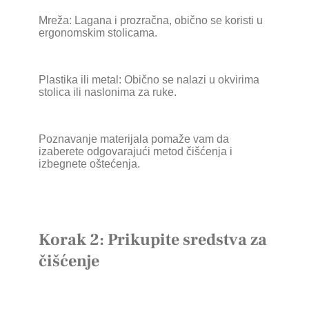
Mreža: Lagana i prozračna, obično se koristi u
ergonomskim stolicama.
Plastika ili metal: Obično se nalazi u okvirima
stolica ili naslonima za ruke.
Poznavanje materijala pomaže vam da
izaberete odgovarajući metod čišćenja i
izbegnete oštećenja.
Korak 2: Prikupite sredstva za
čišćenje