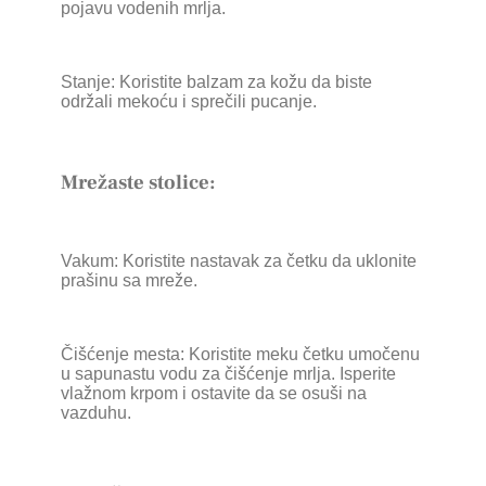
pojavu vodenih mrlja.
Stanje: Koristite balzam za kožu da biste
održali mekoću i sprečili pucanje.
Mrežaste stolice:
Vakum: Koristite nastavak za četku da uklonite
prašinu sa mreže.
Čišćenje mesta: Koristite meku četku umočenu
u sapunastu vodu za čišćenje mrlja. Isperite
vlažnom krpom i ostavite da se osuši na
vazduhu.