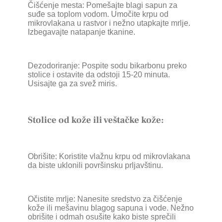
Čišćenje mesta: Pomešajte blagi sapun za
suđe sa toplom vodom. Umočite krpu od
mikrovlakana u rastvor i nežno utapkajte mrlje.
Izbegavajte natapanje tkanine.
Dezodoriranje: Pospite sodu bikarbonu preko
stolice i ostavite da odstoji 15-20 minuta.
Usisajte ga za svež miris.
Stolice od kože ili veštačke kože:
Obrišite: Koristite vlažnu krpu od mikrovlakana
da biste uklonili površinsku prljavštinu.
Očistite mrlje: Nanesite sredstvo za čišćenje
kože ili mešavinu blagog sapuna i vode. Nežno
obrišite i odmah osušite kako biste sprečili