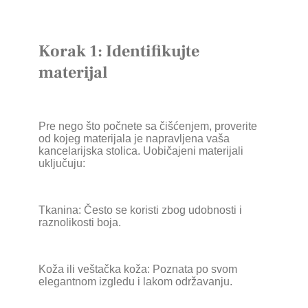
Korak 1: Identifikujte
materijal
Pre nego što počnete sa čišćenjem, proverite
od kojeg materijala je napravljena vaša
kancelarijska stolica. Uobičajeni materijali
uključuju:
Tkanina: Često se koristi zbog udobnosti i
raznolikosti boja.
Koža ili veštačka koža: Poznata po svom
elegantnom izgledu i lakom održavanju.