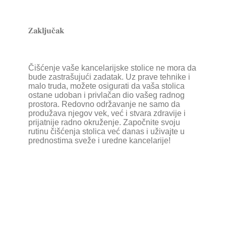
Zaključak
Čišćenje vaše kancelarijske stolice ne mora da
bude zastrašujući zadatak. Uz prave tehnike i
malo truda, možete osigurati da vaša stolica
ostane udoban i privlačan dio vašeg radnog
prostora. Redovno održavanje ne samo da
produžava njegov vek, već i stvara zdravije i
prijatnije radno okruženje. Započnite svoju
rutinu čišćenja stolica već danas i uživajte u
prednostima sveže i uredne kancelarije!