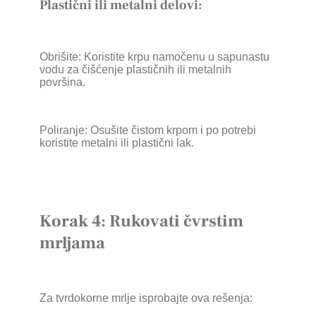
Plastični ili metalni delovi:
Obrišite: Koristite krpu namočenu u sapunastu
vodu za čišćenje plastičnih ili metalnih
površina.
Poliranje: Osušite čistom krpom i po potrebi
koristite metalni ili plastični lak.
Korak 4: Rukovati čvrstim
mrljama
Za tvrdokorne mrlje isprobajte ova rešenja: