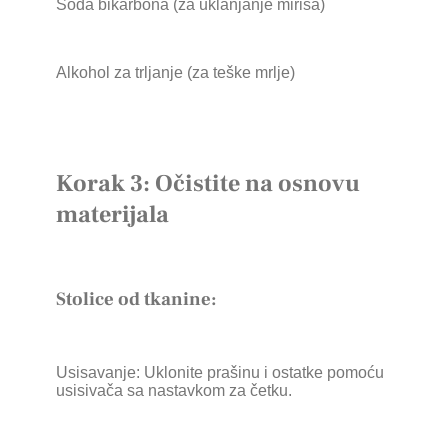
Soda bikarbona (za uklanjanje mirisa)
Alkohol za trljanje (za teške mrlje)
Korak 3: Očistite na osnovu
materijala
Stolice od tkanine:
Usisavanje: Uklonite prašinu i ostatke pomoću
usisivača sa nastavkom za četku.