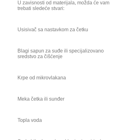
U zavisnosti od materijala, možda će vam
trebati sledeće stvari:
Usisivač sa nastavkom za četku
Blagi sapun za suđe ili specijalizovano
sredstvo za čišćenje
Krpe od mikrovlakana
Meka četka ili sunđer
Topla voda