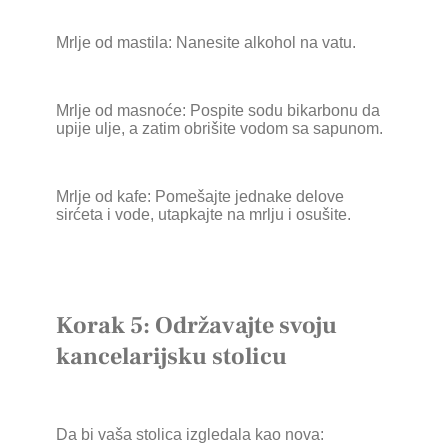
Mrlje od mastila: Nanesite alkohol na vatu.
Mrlje od masnoće: Pospite sodu bikarbonu da
upije ulje, a zatim obrišite vodom sa sapunom.
Mrlje od kafe: Pomešajte jednake delove
sirćeta i vode, utapkajte na mrlju i osušite.
Korak 5: Održavajte svoju
kancelarijsku stolicu
Da bi vaša stolica izgledala kao nova: