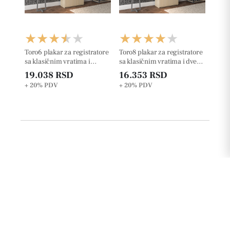
Toro6 plakar za registratore
Toro8 plakar za registratore
sa klasičnim vratima i
sa klasičnim vratima i dve
jednom otvorenom policom
otvorene police
19.038 RSD
16.353 RSD
+ 20%
PDV
+ 20%
PDV