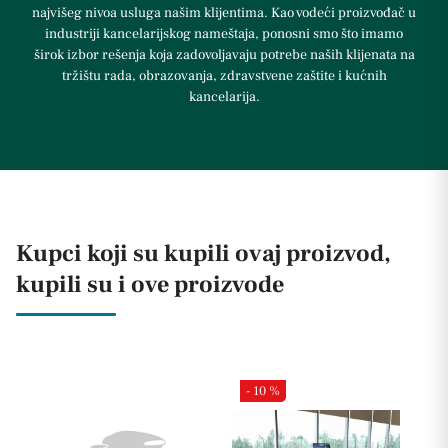
najvišeg nivoa usluga našim klijentima. Kao vodeći proizvođač u
industriji kancelarijskog nameštaja, ponosni smo što imamo
širok izbor rešenja koja zadovoljavaju potrebe naših klijenata na
tržištu rada, obrazovanja, zdravstvene zaštite i kućnih
kancelarija.
Kupci koji su kupili ovaj proizvod,
kupili su i ove proizvode
- 10 %