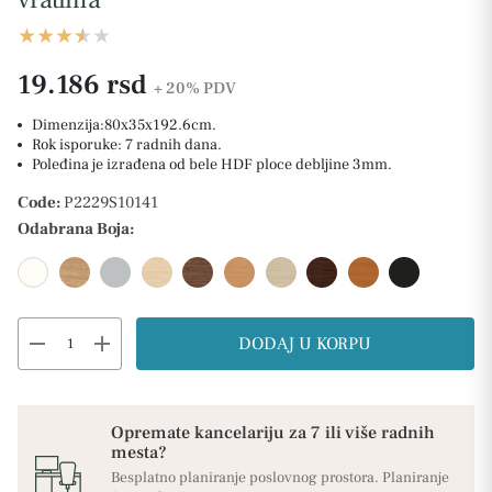
19.186 rsd
+ 20%
PDV
Dimenzija:80x35x192.6cm.
Rok isporuke: 7 radnih dana.
Poleđina je izrađena od bele HDF ploce debljine 3mm.
Code:
P2229S10141
Odabrana Boja:
remove
add
DODAJ U KORPU
Opremate kancelariju za 7 ili više radnih
mesta?
Besplatno planiranje poslovnog prostora. Planiranje