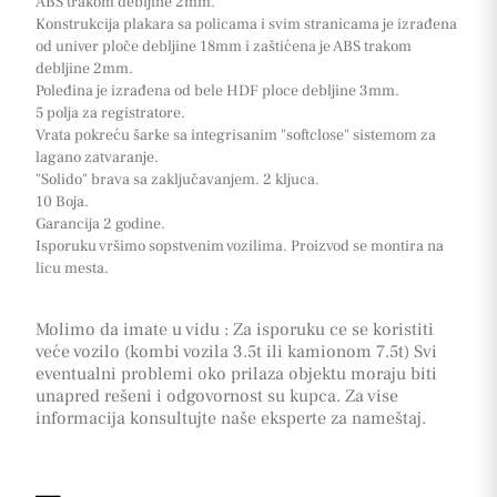
ABS trakom debljine 2mm.
Konstrukcija plakara sa policama i svim stranicama je izrađena
od univer ploče debljine 18mm i zaštićena je ABS trakom
debljine 2mm.
Poleđina je izrađena od bele HDF ploce debljine 3mm.
5 polja za registratore.
Vrata pokreću šarke sa integrisanim "softclose" sistemom za
lagano zatvaranje.
"Solido" brava sa zaključavanjem. 2 kljuca.
10 Boja.
Garancija 2 godine.
Isporuku vršimo sopstvenim vozilima. Proizvod se montira na
licu mesta.
Molimo da imate u vidu : Za isporuku ce se koristiti
veće vozilo (kombi vozila 3.5t ili kamionom 7.5t) Svi
eventualni problemi oko prilaza objektu moraju biti
unapred rešeni i odgovornost su kupca. Za vise
informacija konsultujte naše eksperte za nameštaj.