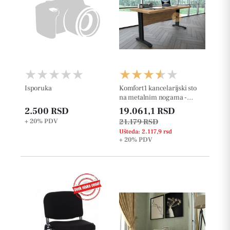
Isporuka
Komfort1 kancelarijski sto
na metalnim nogama -
36mm
2.500 RSD
19.061,1 RSD
+ 20%
PDV
21.179 RSD
Ušteda: 2.117,9 rsd
+ 20%
PDV