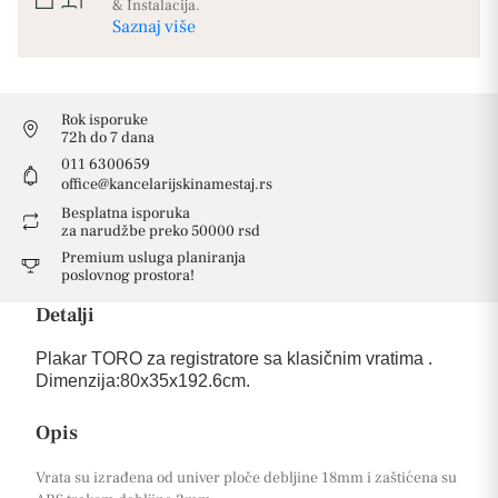
& Instalacija.
Saznaj više
Rok isporuke
72h do 7 dana
011 6300659
office@kancelarijskinamestaj.rs
Besplatna isporuka
za narudžbe preko 50000 rsd
Premium usluga planiranja
poslovnog prostora!
Detalji
Plakar TORO za registratore sa klasičnim vratima .
Dimenzija:80x35x192.6cm.
Opis
Vrata su izrađena od univer ploče debljine 18mm i zaštićena su