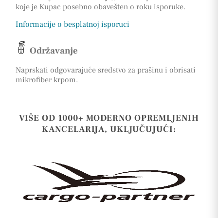
koje je Kupac posebno obavešten o roku isporuke.
Informacije o besplatnoj isporuci
Održavanje
Naprskati odgovarajuće sredstvo za prašinu i obrisati
mikrofiber krpom.
VIŠE OD 1000+ MODERNO OPREMLJENIH
KANCELARIJA, UKLJUČUJUĆI: