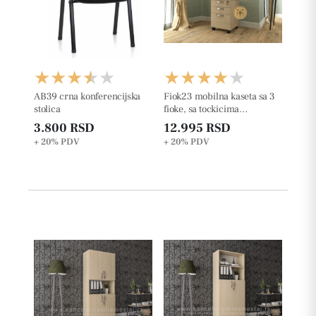
AB39 crna konferencijska
Fiok23 mobilna kaseta sa 3
stolica
fioke, sa tockicima
š42xd50xv63cm
3.800 RSD
12.995 RSD
+ 20%
PDV
+ 20%
PDV