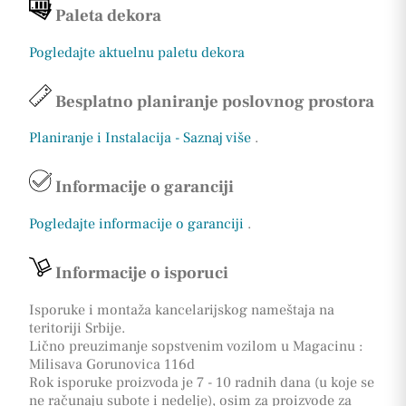
Paleta dekora
Pogledajte aktuelnu paletu dekora
Besplatno planiranje poslovnog prostora
Planiranje i Instalacija - Saznaj više
.
Informacije o garanciji
Pogledajte informacije o garanciji
.
Informacije o isporuci
Isporuke i montaža kancelarijskog nameštaja na
teritoriji Srbije.
Lično preuzimanje sopstvenim vozilom u Magacinu :
Milisava Gorunovica 116d
Rok isporuke proizvoda je 7 - 10 radnih dana (u koje se
ne računaju subote i nedelje), osim za proizvode za