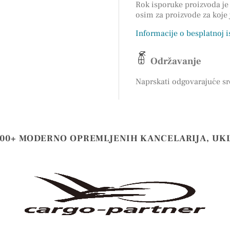
Rok isporuke proizvoda je 
osim za proizvode za koje
Informacije o besplatnoj 
Održavanje
Naprskati odgovarajuće sr
000+ MODERNO OPREMLJENIH KANCELARIJA, UK