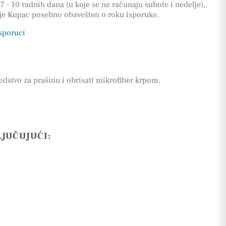
7 - 10 radnih dana (u koje se ne računaju subote i nedelje),
 je Kupac posebno obavešten o roku isporuke.
isporuci
edstvo za prašinu i obrisati mikrofiber krpom.
LJUČUJUĆI: