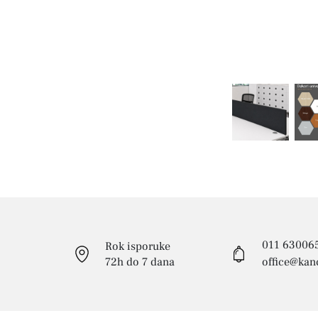
011 63006
Rok isporuke
72h do 7 dana
office@kanc