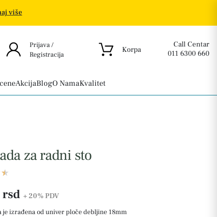
aj više
Call Centar
Prijava /
Korpa
011 6300 660
Registracija
 cene
Akcija
Blog
O Nama
Kvalitet
ada za radni sto
 rsd
+ 20%
PDV
 je izrađena od univer ploče debljine 18mm