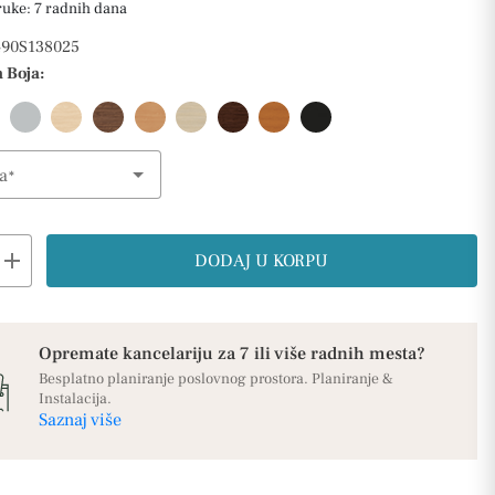
ruke: 7 radnih dana
90S138025
 Boja:
a
ption
add
DODAJ U KORPU
Opremate kancelariju za 7 ili više radnih mesta?
Besplatno planiranje poslovnog prostora. Planiranje &
Instalacija.
Saznaj više