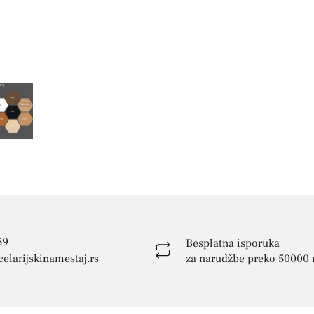
59
Besplatna isporuka
elarijskinamestaj.rs
za narudžbe preko 50000 