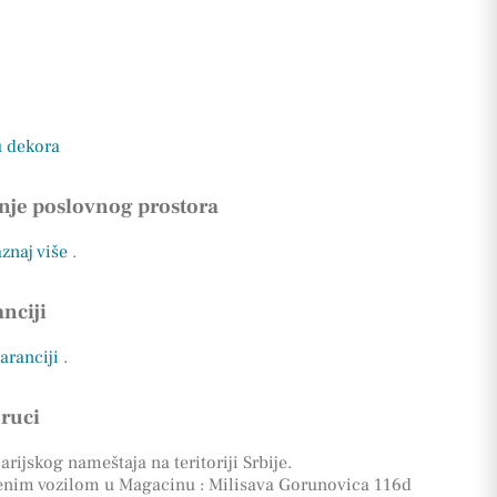
u dekora
nje poslovnog prostora
aznaj više
.
nciji
garanciji
.
oruci
rijskog nameštaja na teritoriji Srbije.
enim vozilom u Magacinu : Milisava Gorunovica 116d