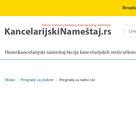
Bespla
Home
Kancelarijski nameštaj
Akcija kancelarijskih stolica
Home
Home
Pregrade za stolove
Pregrada za radni sto
/
/