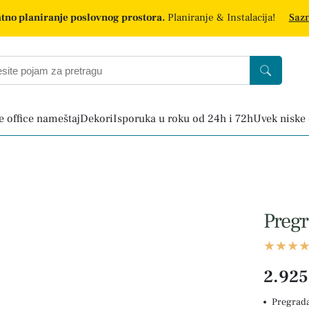
tno planiranje poslovnog prostora.
Planiranje & Instalacija!
Sazn
 office nameštaj
Dekori
Isporuka u roku od 24h i 72h
Uvek niske
Pregr
2.925
Pregrada