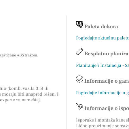
Paleta dekora
Pogledajte aktuelnu palet
Besplatno planira
 zaštićene ABS trakom.
Planiranje i Instalacija - S
Informacije o gara
ilo (kombi vozila 3.5t ili
Pogledajte informacije o 
 moraju biti unapred rešeni i
 experte za nameštaj.
Informacije o isp
Isporuke i montaža kancela
Lično preuzimanje sopstv