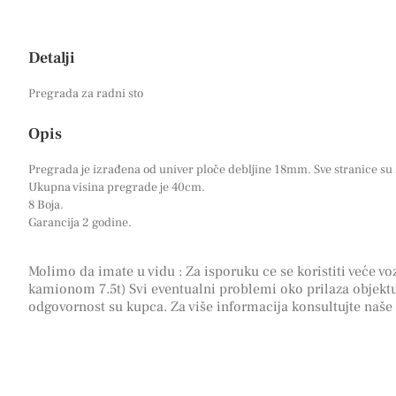
Detalji
Pregrada za radni sto
Opis
P
regrada je izrađena od univer ploče debljine 18mm. Sve stranice su
Ukupna visina pregrade je 40cm.
8 Boja.
Garancija 2 godine.
Molimo da imate u vidu : Za isporuku ce se koristiti veće voz
kamionom 7.5t) Svi eventualni problemi oko prilaza objektu
odgovornost su kupca. Za više informacija konsultujte naše